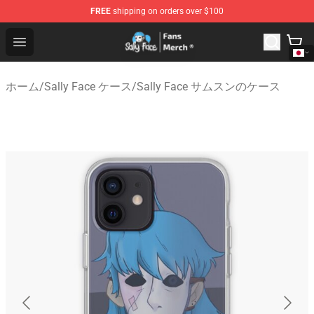
FREE
shipping on orders over $100
Sally Face Store - Official Sally Face Merchandise Shop
Open menu
ホーム
/
Sally Face ケース
/
Sally Face サムスンのケース