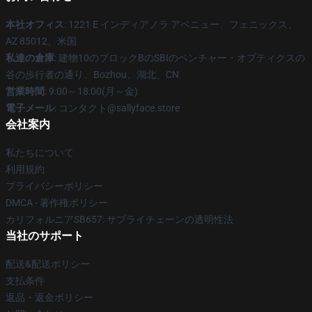
本社オフィス
: 1221 E インディアノラ アベニュー、フェニックス、
AZ 85012、米国
私達の倉庫
: 建物10のブロックBのSBIのベンチャー・オプティクスの
谷の歩行者の通り、Bozhou、湖北、CN
営業時間
: 9:00～18:00(月～金)
電子メール
: コンタクト@sallyface.store
会社案内
私たちについて
利用規約
プライバシーポリシー
DMCA - 著作権ポリシー
カリフォルニアSB657: サプライチェーンの透明性法
当社のサポート
配送&配送ポリシー
支払条件
返品・返金ポリシー