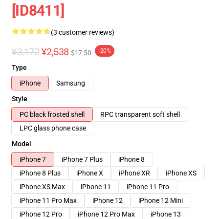
[ID8411]
(3 customer reviews)
¥3,172
¥2,538
-20%
$17.50
Type
iPhone
Samsung
Style
PC black frosted shell
RPC transparent soft shell
LPC glass phone case
Model
iPhone 7
iPhone 7 Plus
iPhone 8
iPhone 8 Plus
iPhone X
iPhone XR
iPhone XS
iPhone XS Max
iPhone 11
iPhone 11 Pro
iPhone 11 Pro Max
iPhone 12
iPhone 12 Mini
iPhone 12 Pro
iPhone 12 Pro Max
iPhone 13