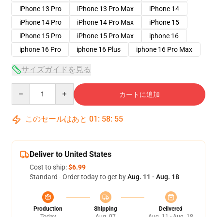
iPhone 13 Pro
iPhone 13 Pro Max
iPhone 14
iPhone 14 Pro
iPhone 14 Pro Max
iPhone 15
iPhone 15 Pro
iPhone 15 Pro Max
iphone 16
iphone 16 Pro
iphone 16 Plus
iphone 16 Pro Max
サイズガイドを見る
Quantity
カートに追加
このセールはあと
01
:
58
:
54
Deliver to United States
Cost to ship:
$6.99
Standard - Order today to get by
Aug. 11 - Aug. 18
Production
Shipping
Delivered
Today
Aug. 07
Aug. 11 - Aug. 18