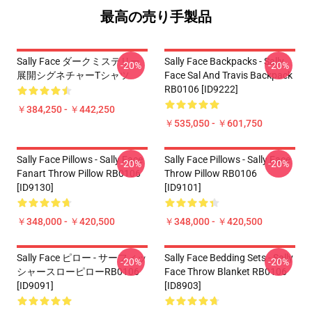
最高の売り手製品
Sally Face ダークミステリー
Sally Face Backpacks - Sally
-20%
-20%
展開シグネチャーTシャツ
Face Sal And Travis Backpack
RB0106 [ID9222]
￥384,250 - ￥442,250
￥535,050 - ￥601,750
Sally Face Pillows - Sally Face
Sally Face Pillows - Sally Face
-20%
-20%
Fanart Throw Pillow RB0106
Throw Pillow RB0106
[ID9130]
[ID9101]
￥348,000 - ￥420,500
￥348,000 - ￥420,500
Sally Face ピロー - サーフィッ
Sally Face Bedding Sets - Sally
-20%
-20%
シャースローピローRB0106
Face Throw Blanket RB0106
[ID9091]
[ID8903]