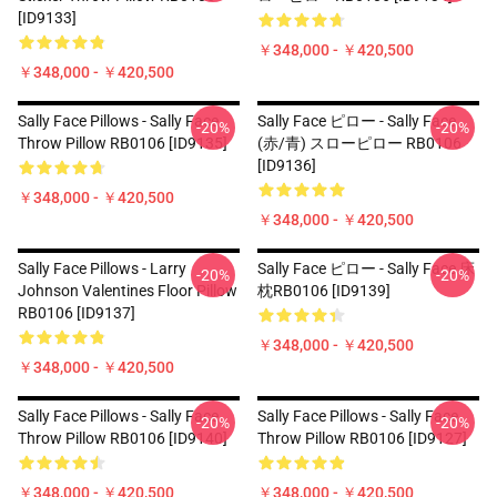
[ID9133]
￥348,000 - ￥420,500
￥348,000 - ￥420,500
Sally Face Pillows - Sally Face
Sally Face ピロー - Sally Face
-20%
-20%
Throw Pillow RB0106 [ID9135]
(赤/青) スローピロー RB0106
[ID9136]
￥348,000 - ￥420,500
￥348,000 - ￥420,500
Sally Face Pillows - Larry
Sally Face ピロー - Sally Face 床
-20%
-20%
Johnson Valentines Floor Pillow
枕RB0106 [ID9139]
RB0106 [ID9137]
￥348,000 - ￥420,500
￥348,000 - ￥420,500
Sally Face Pillows - Sally Face.
Sally Face Pillows - Sally Face
-20%
-20%
Throw Pillow RB0106 [ID9140]
Throw Pillow RB0106 [ID9127]
￥348,000 - ￥420,500
￥348,000 - ￥420,500