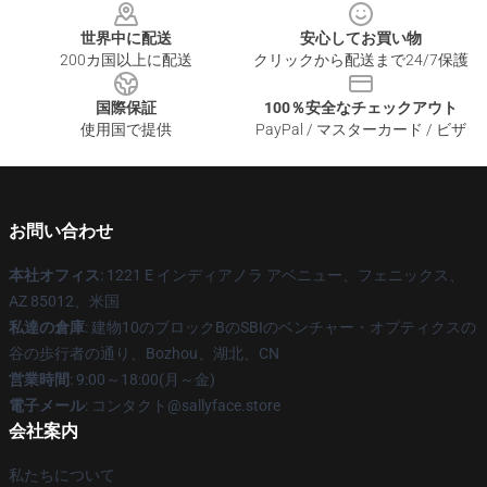
世界中に配送
安心してお買い物
200カ国以上に配送
クリックから配送まで24/7保護
国際保証
100％安全なチェックアウト
使用国で提供
PayPal / マスターカード / ビザ
お問い合わせ
本社オフィス
: 1221 E インディアノラ アベニュー、フェニックス、
AZ 85012、米国
私達の倉庫
: 建物10のブロックBのSBIのベンチャー・オプティクスの
谷の歩行者の通り、Bozhou、湖北、CN
営業時間
: 9:00～18:00(月～金)
電子メール
: コンタクト@sallyface.store
会社案内
私たちについて