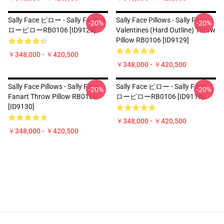
Sally Face ピロー - Sally Face ス
Sally Face Pillows - Sally Face
-20%
-20%
ローピローRB0106 [ID9128]
Valentines (Hard Outline) Throw
Pillow RB0106 [ID9129]
￥348,000 - ￥420,500
￥348,000 - ￥420,500
Sally Face Pillows - Sally Face
Sally Face ピロー - Sally Face ス
-20%
-20%
Fanart Throw Pillow RB0106
ローピローRB0106 [ID9116]
[ID9130]
￥348,000 - ￥420,500
￥348,000 - ￥420,500
Footer