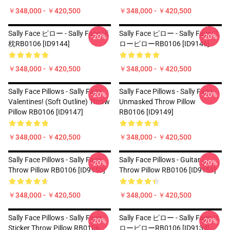
￥348,000 - ￥420,500
￥348,000 - ￥420,500
Sally Face ピロー - Sally Face 床
Sally Face ピロー - Sally Face ス
-20%
-20%
枕RB0106 [ID9144]
ローピローRB0106 [ID9146]
￥348,000 - ￥420,500
￥348,000 - ￥420,500
Sally Face Pillows - Sally Face
Sally Face Pillows - Sally Face
-20%
-20%
Valentines! (Soft Outline) Throw
Unmasked Throw Pillow
Pillow RB0106 [ID9147]
RB0106 [ID9149]
￥348,000 - ￥420,500
￥348,000 - ￥420,500
Sally Face Pillows - Sally Face
Sally Face Pillows - Guitar
-20%
-20%
Throw Pillow RB0106 [ID9150]
Throw Pillow RB0106 [ID9151]
￥348,000 - ￥420,500
￥348,000 - ￥420,500
Sally Face Pillows - Sally Face
Sally Face ピロー - Sally Face ス
-20%
-20%
Sticker Throw Pillow RB0106
ローピローRB0106 [ID9134]