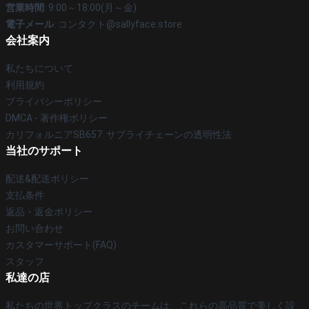
営業時間
: 9:00～18:00(月～金)
電子メール
: コンタクト@sallyface.store
会社案内
私たちについて
利用規約
プライバシーポリシー
DMCA - 著作権ポリシー
カリフォルニアSB657: サプライチェーンの透明性法
当社のサポート
配送&配送ポリシー
支払条件
返品・返金ポリシー
お問い合わせ
カスタマーサポート(FAQ)
スタッフ
私達の店
私たちの世界トップクラスのチームは、これらの高品質で美しく設