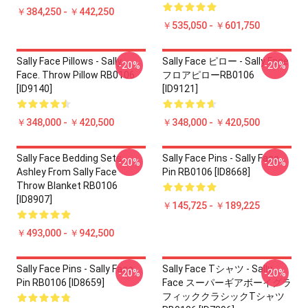
￥384,250 - ￥442,250
￥535,050 - ￥601,750
Sally Face Pillows - Sally
Sally Face ピロー - Sally Face
-20%
-20%
Face. Throw Pillow RB0106
フロアピローRB0106
[ID9140]
[ID9121]
￥348,000 - ￥420,500
￥348,000 - ￥420,500
Sally Face Bedding Sets -
Sally Face Pins - Sally Face
-20%
-20%
Ashley From Sally Face
Pin RB0106 [ID8668]
Throw Blanket RB0106
[ID8907]
￥145,725 - ￥189,225
￥493,000 - ￥942,500
Sally Face Pins - Sally Face
Sally Face Tシャツ - Sally
-20%
-20%
Pin RB0106 [ID8659]
Face スーパーギアボーイグラ
フィッククラシックTシャツ