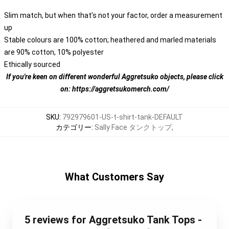
Slim match, but when that’s not your factor, order a measurement
up
Stable colours are 100% cotton; heathered and marled materials
are 90% cotton, 10% polyester
Ethically sourced
If you're keen on different wonderful Aggretsuko objects, please click
on:
https://aggretsukomerch.com/
SKU
:
792979601-US-t-shirt-tank-DEFAULT
カテゴリー
:
Sally Face タンクトップ
,
What Customers Say
5 reviews for Aggretsuko Tank Tops -