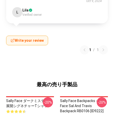
Oct 9, 2024
Lila
L
Verified owner
Write your review
1
/
1
最高の売り手製品
Sally Face ダークミステリー
Sally Face Backpacks - Sally
-20%
-20%
展開シグネチャーTシャツ
Face Sal And Travis
Backpack RB0106 [ID9222]