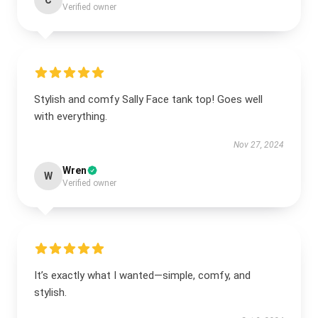
C
Verified owner
Stylish and comfy Sally Face tank top! Goes well
with everything.
Nov 27, 2024
Wren
W
Verified owner
It’s exactly what I wanted—simple, comfy, and
stylish.