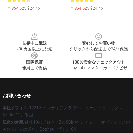
￥354,525
$24.45
￥354,525
$24.45
Footer
世界中に配送
安心してお買い物
200カ国以上に配送
クリックから配送まで24/7保護
国際保証
100％安全なチェックアウト
使用国で提供
PayPal / マスターカード / ビザ
お問い合わせ
本社オフィス
: 1221 E インディアノラ アベニュー、フェニックス、
AZ 85012、米国
私達の倉庫
: 建物10のブロックBのSBIのベンチャー・オプティクスの
谷の歩行者の通り、Bozhou、湖北、CN