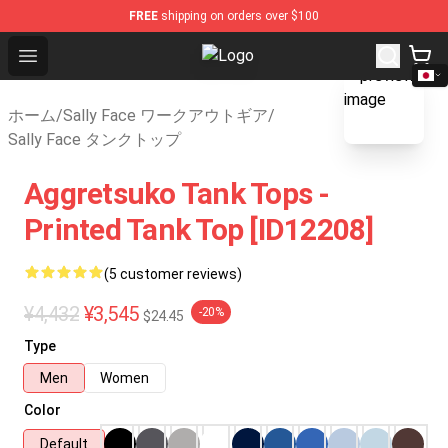
FREE
shipping on orders over $100
Open menu
Sally Face Store - Official Sally 
blank template
ホーム
/
Sally Face ワークアウトギア
/
Sally Face タンクトップ
Aggretsuko Tank Tops -
Printed Tank Top [ID12208]
(5 customer reviews)
¥4,432
¥3,545
-20%
$24.45
Type
Men
Women
Color
Default