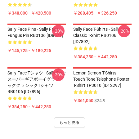
￥348,000 - ￥420,500
￥288,405 - ￥326,250
Sally Face Pins - Sally Face
Sally Face T-Shirts - Sally Face
-20%
-20%
Fungus Pin RB0106 [ID8671]
Classic T-Shirt RB0106
[ID7892]
￥145,725 - ￥189,225
￥384,250 - ￥442,250
Sally Face Tシャツ - Sally Face
Lemon Demon T-Shirts –
-20%
スーパーギアボーイグラフィ
Touch Tone Telephone Poster
ッククラシックTシャツ
T-Shirt TP3010 [ID12297]
RB0106 [ID7896]
￥361,050
$24.9
￥384,250 - ￥442,250
もっと見る