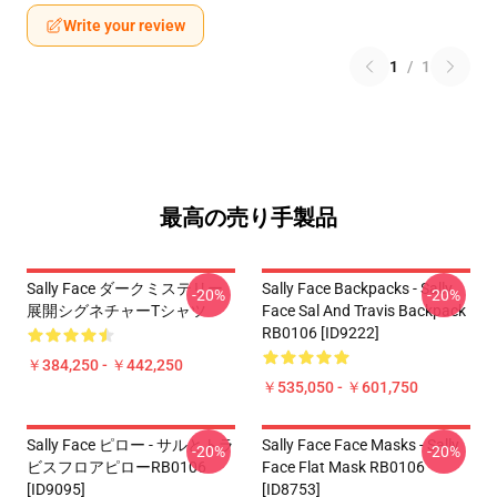
Write your review
1
/
1
最高の売り手製品
Sally Face ダークミステリー
Sally Face Backpacks - Sally
-20%
-20%
展開シグネチャーTシャツ
Face Sal And Travis Backpack
RB0106 [ID9222]
￥384,250 - ￥442,250
￥535,050 - ￥601,750
Sally Face ピロー - サルとトラ
Sally Face Face Masks - Sally
-20%
-20%
ビスフロアピローRB0106
Face Flat Mask RB0106
[ID9095]
[ID8753]