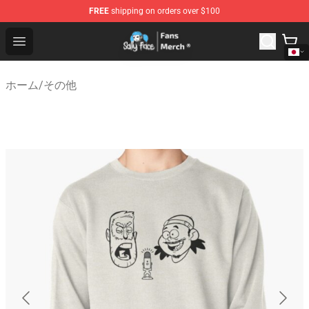
FREE
shipping on orders over $100
Sally Face Store - Official Sally Face Merchandise Shop
Open menu
ホーム
/
その他