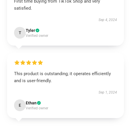
First time buying from TikTok Shop and very
satisfied.
Sep 4, 2024
Tyler
T
Verified owner
This product is outstanding; it operates efficiently
and is user-friendly.
Sep 1, 2024
Ethan
E
Verified owner