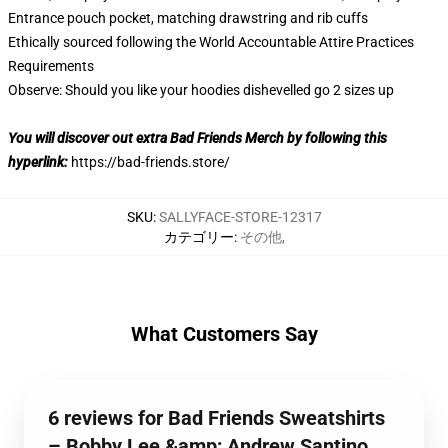
Entrance pouch pocket, matching drawstring and rib cuffs
Ethically sourced following the World Accountable Attire Practices
Requirements
Observe: Should you like your hoodies dishevelled go 2 sizes up
You will discover out extra Bad Friends Merch by following this
hyperlink:
https://bad-friends.store/
SKU
:
SALLYFACE-STORE-12317
カテゴリー
:
その他
,
What Customers Say
6 reviews for Bad Friends Sweatshirts
– Bobby Lee &amp; Andrew Santino