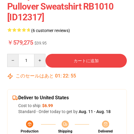
Pullover Sweatshirt RB1010
[ID12317]
(6 customer reviews)
￥579,275
$39.95
Quantity
カートに追加
このセールはあと
01
:
22
:
54
Deliver to United States
Cost to ship:
$6.99
Standard - Order today to get by
Aug. 11 - Aug. 18
Production
Shipping
Delivered