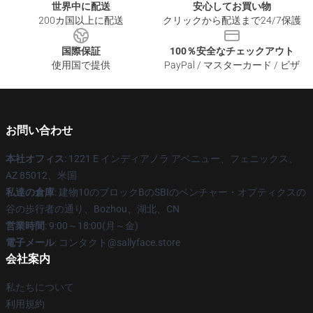
世界中に配送
安心してお買い物
200カ国以上に配送
クリックから配送まで24/7保護
国際保証
100％安全なチェックアウト
使用国で提供
PayPal / マスターカード / ビザ
お問い合わせ
本社オフィス
: 1221 E インディアノラ アベニュー、フェニックス、
AZ 85012、米国
私達の倉庫
: 建物10のブロックBのSBIのベンチャー・オプティクスの
谷の歩行者の通り、Bozhou、湖北、CN
営業時間
: 9:00～18:00(月～金)
電子メール
: コンタクト@sallyface.store
会社案内
私たちについて
利用規約