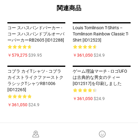
関連商品
コー スハスバンドパーカー -
Louis Tomlinson T-Shirts –
コー スハスバンドプルオーバ
Tomlinson Rainbow Classic T-
ーパーカーRB2605 [ID12288]
Shirt [ID12523]
￥579,275
$39.95
￥361,050
$24.9
コブラ カイTシャツ - コブラ
ゲーム理論マーチ - ロゴUFO
カイストライクファーストク
は古典的な男女のティー
ラシックTシャツRB1006
[ID12517]を印刷しました
[ID12265]
￥361,050
$24.9
￥361,050
$24.9
Footer