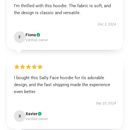
I’m thrilled with this hoodie. The fabric is soft, and
the design is classic and versatile.
Dec 3, 2024
Fiona
F
Verified owner
I bought this Sally Face hoodie for its adorable
design, and the fast shipping made the experience
even better.
Sep 20, 2024
Xavier
X
Verified owner