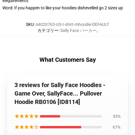
Requirements
Word: If you happen to like your hoodies dishevelled go 2 sizes up
SKU
:
44020763-US-t-shirt-mhoodie-DEFAULT
カテゴリー
:
Sally Face パーカー
,
What Customers Say
3 reviews for Sally Face Hoodies -
Game Over, SallyFace... Pullover
Hoodie RB0106 [ID8114]
★★★★★
33%
★★★★☆
67%