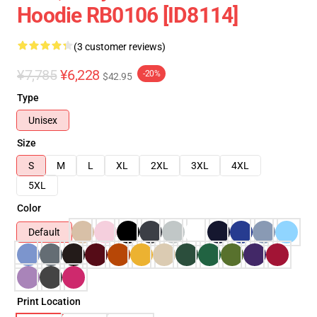
Hoodie RB0106 [ID8114]
(3 customer reviews)
¥7,785
¥6,228
-20%
$42.95
Type
Unisex
Size
S
M
L
XL
2XL
3XL
4XL
5XL
Color
Default
Print Location