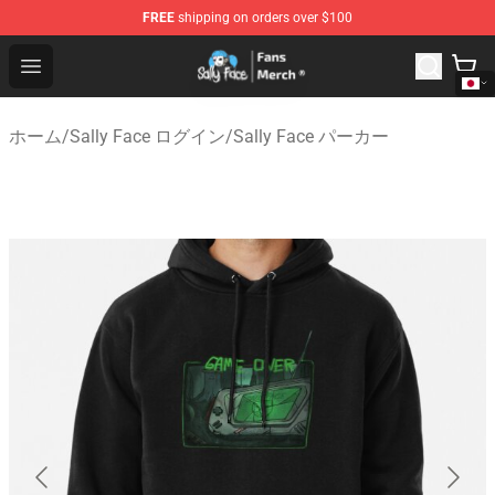
FREE
shipping on orders over $100
Sally Face Store - Official Sally Face Merchandise Shop
Open menu
ホーム
/
Sally Face ログイン
/
Sally Face パーカー