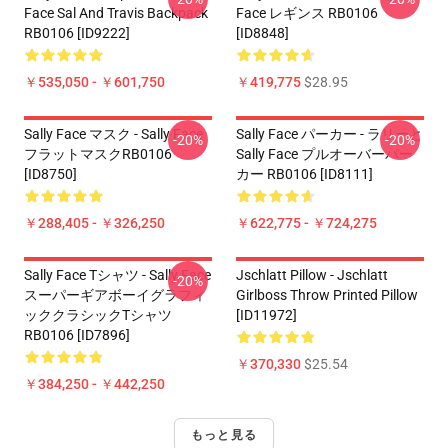
Face Sal And Travis Backpack
Face レギンス RB0106
RB0106 [ID9222]
[ID8848]
￥535,050 - ￥601,750
￥419,775
$28.95
Sally Face マスク - Sally Face
Sally Face パーカー - ラリーと
-20%
-20%
フラットマスクRB0106
Sally Face プルオーバーパー
[ID8750]
カー RB0106 [ID8111]
￥288,405 - ￥326,250
￥622,775 - ￥724,275
Sally Face Tシャツ - Sally Face
Jschlatt Pillow - Jschlatt
-20%
スーパーギアボーイグラフィ
Girlboss Throw Printed Pillow
ッククラシックTシャツ
[ID11972]
RB0106 [ID7896]
￥370,330
$25.54
￥384,250 - ￥442,250
もっと見る