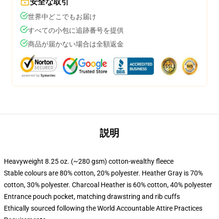
安全な取引
世界中どこでもお届け
すべての小包に追跡番号を提供
商品が届かない場合は全額返金
説明
Heavyweight 8.25 oz. (~280 gsm) cotton-wealthy fleece
Stable colours are 80% cotton, 20% polyester. Heather Gray is 70%
cotton, 30% polyester. Charcoal Heather is 60% cotton, 40% polyester
Entrance pouch pocket, matching drawstring and rib cuffs
Ethically sourced following the World Accountable Attire Practices