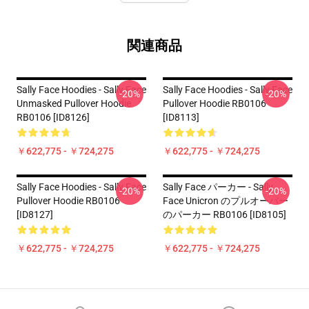
関連商品
Sally Face Hoodies - Sally Face
Sally Face Hoodies - Sally Face
-20%
-20%
Unmasked Pullover Hoodie
Pullover Hoodie RB0106
RB0106 [ID8126]
[ID8113]
￥622,775 - ￥724,275
￥622,775 - ￥724,275
Sally Face Hoodies - Sally Face
Sally Face パーカー - Sally
-20%
-20%
Pullover Hoodie RB0106
Face Unicron のプルオーバー
[ID8127]
のパーカー RB0106 [ID8105]
￥622,775 - ￥724,275
￥622,775 - ￥724,275
Footer