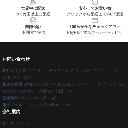
世界中に配送
安心してお買い物
200カ国以上に配送
クリックから配送まで24/7保護
国際保証
100％安全なチェックアウト
使用国で提供
PayPal / マスターカード / ビザ
お問い合わせ
本社オフィス
: 1221 E インディアノラ アベニュー、フェニックス、
AZ 85012、米国
私達の倉庫
: 建物10のブロックBのSBIのベンチャー・オプティクスの
谷の歩行者の通り、Bozhou、湖北、CN
営業時間
: 9:00～18:00(月～金)
電子メール
: コンタクト@sallyface.store
会社案内
私たちについて