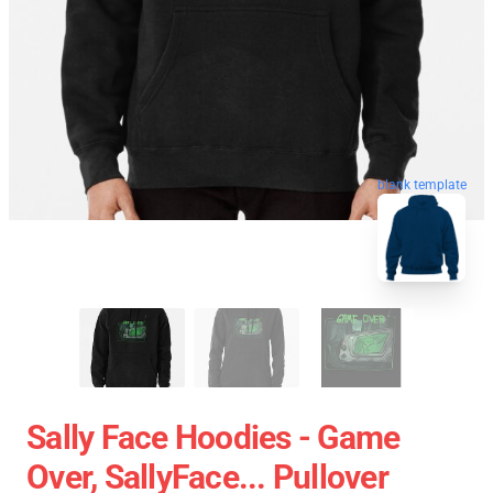
blank template
Sally Face Hoodies - Game
Over, SallyFace... Pullover