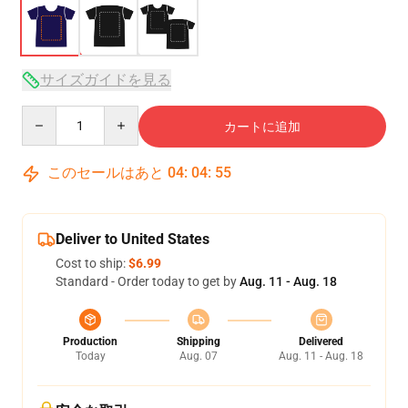
サイズガイドを見る
Quantity
カートに追加
このセールはあと
04
:
04
:
54
Deliver to United States
Cost to ship:
$6.99
Standard - Order today to get by
Aug. 11 - Aug. 18
Production
Shipping
Delivered
Today
Aug. 07
Aug. 11 - Aug. 18