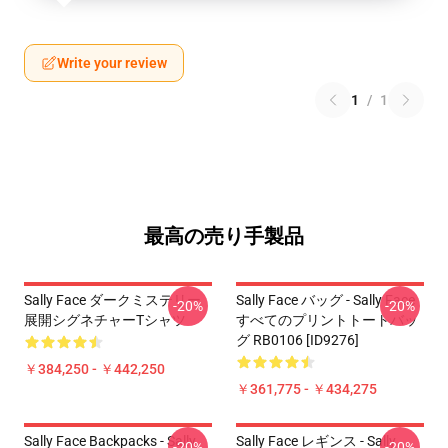
Write your review
1
/
1
最高の売り手製品
Sally Face ダークミステリー
Sally Face バッグ - Sally Face
-20%
-20%
展開シグネチャーTシャツ
すべてのプリントトートバッ
グ RB0106 [ID9276]
￥384,250 - ￥442,250
￥361,775 - ￥434,275
Sally Face Backpacks - Sally
Sally Face レギンス - Sally
-20%
-20%