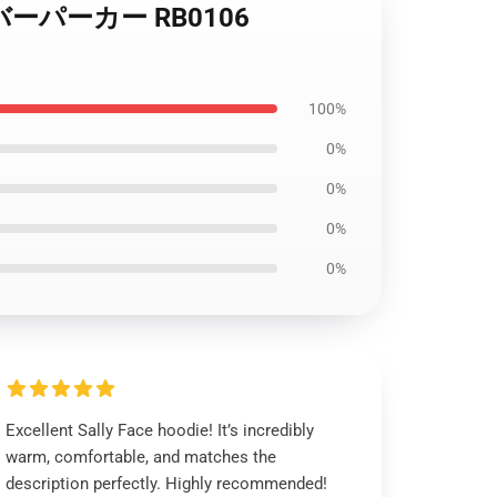
ルオーバーパーカー RB0106
100%
0%
0%
0%
0%
Excellent Sally Face hoodie! It’s incredibly
warm, comfortable, and matches the
description perfectly. Highly recommended!