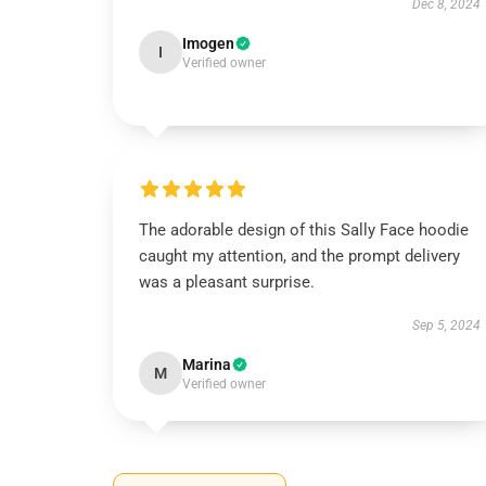
Dec 8, 2024
Imogen
I
Verified owner
The adorable design of this Sally Face hoodie
caught my attention, and the prompt delivery
was a pleasant surprise.
Sep 5, 2024
Marina
M
Verified owner