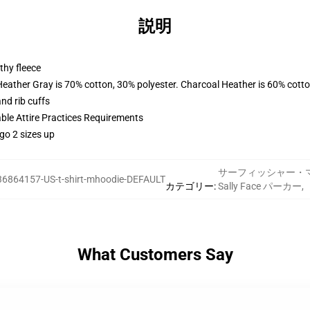
説明
thy fleece
Heather Gray is 70% cotton, 30% polyester. Charcoal Heather is 60% cott
nd rib cuffs
able Attire Practices Requirements
go 2 sizes up
サーフィッシャー・
36864157-US-t-shirt-mhoodie-DEFAULT
カテゴリー
:
Sally Face パーカー
,
What Customers Say