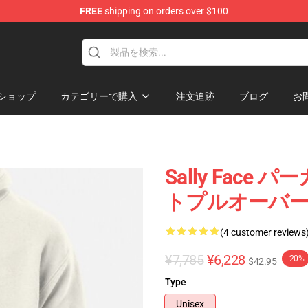
FREE
shipping on orders over $100
p
ショップ
カテゴリーで購入
注文追跡
ブログ
お
Sally Face パ
トプルオーバーパーカ
(4 customer reviews
¥7,785
¥6,228
-20%
$42.95
Type
Unisex