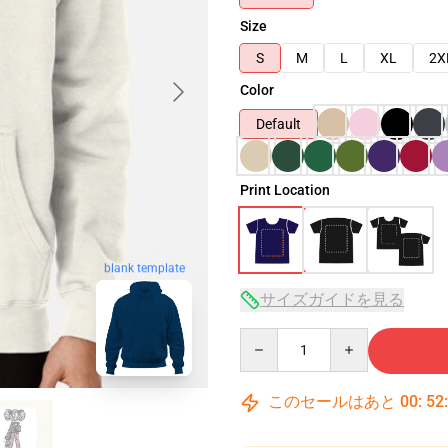
Size
S
M
L
XL
2X
Color
Default
Print Location
blank template
サイズガイドを見る
Quantity
このセールはあと
00
:
52