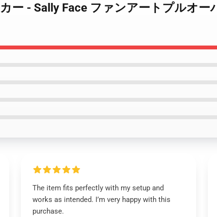
Face パーカー - Sally Face ファンアートプ
The item fits perfectly with my setup and
works as intended. I’m very happy with this
purchase.