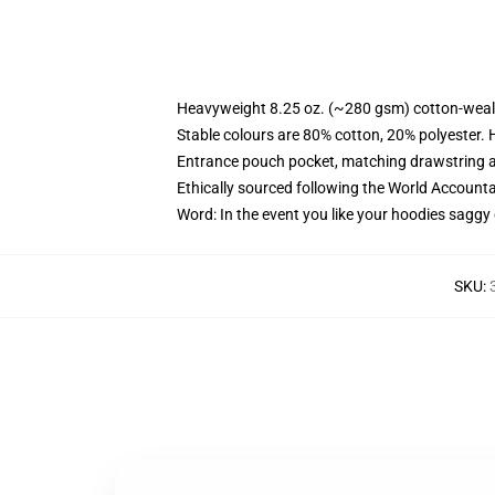
Heavyweight 8.25 oz. (~280 gsm) cotton-weal
Stable colours are 80% cotton, 20% polyester. 
Entrance pouch pocket, matching drawstring a
Ethically sourced following the World Account
Word: In the event you like your hoodies saggy 
SKU
: