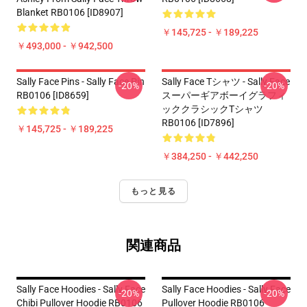
Blanket RB0106 [ID8907]
￥145,725 - ￥189,225
￥493,000 - ￥942,500
Sally Face Pins - Sally Face Pin
Sally Face Tシャツ - Sally Face
-20%
-20%
RB0106 [ID8659]
スーパーギアボーイグラフィ
ッククラシックTシャツ
RB0106 [ID7896]
￥145,725 - ￥189,225
￥384,250 - ￥442,250
もっと見る
関連商品
Sally Face Hoodies - Sally Face
Sally Face Hoodies - Sally Face
-20%
-20%
Chibi Pullover Hoodie RB0106
Pullover Hoodie RB0106