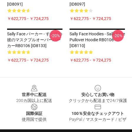
[ID8091]
[ID8097]
￥622,775 - ￥724,275
￥622,775 - ￥724,275
Sally Face パーカー - すべての
Sally Face Hoodies - Sally Face
-20%
-20%
彼のマスクプルオーバーパー
Pullover Hoodie RB0106
カーRB0106 [ID8133]
[ID8110]
￥622,775 - ￥724,275
￥622,775 - ￥724,275
Footer
世界中に配送
安心してお買い物
200カ国以上に配送
クリックから配送まで24/7保護
国際保証
100％安全なチェックアウト
使用国で提供
PayPal / マスターカード / ビザ