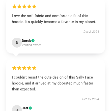
Love the soft fabric and comfortable fit of this
hoodie. It’s quickly become a favorite in my closet.
Dec 2, 2024
Derek
D
Verified owner
I couldn’t resist the cute design of this Sally Face
hoodie, and it arrived at my doorstep much faster
than expected.
Oct 15, 2024
Jett
J