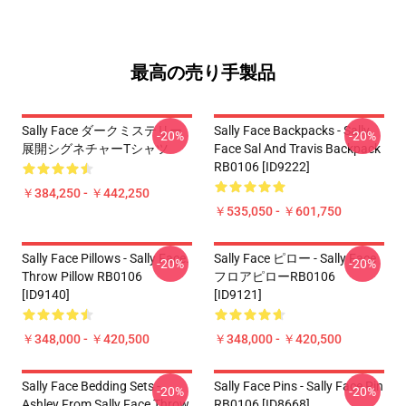
最高の売り手製品
Sally Face ダークミステリー
Sally Face Backpacks - Sally
-20%
-20%
展開シグネチャーTシャツ
Face Sal And Travis Backpack
RB0106 [ID9222]
￥384,250 - ￥442,250
￥535,050 - ￥601,750
Sally Face Pillows - Sally Face.
Sally Face ピロー - Sally Face
-20%
-20%
Throw Pillow RB0106
フロアピローRB0106
[ID9140]
[ID9121]
￥348,000 - ￥420,500
￥348,000 - ￥420,500
Sally Face Bedding Sets -
Sally Face Pins - Sally Face Pin
-20%
-20%
Ashley From Sally Face Throw
RB0106 [ID8668]