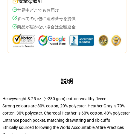
安全な取引
世界中どこでもお届け
すべての小包に追跡番号を提供
商品が届かない場合は全額返金
説明
Heavyweight 8.25 oz. (~280 gsm) cotton-wealthy fleece
Strong colours are 80% cotton, 20% polyester. Heather Gray is 70%
cotton, 30% polyester. Charcoal Heather is 60% cotton, 40% polyester
Entrance pouch pocket, matching drawstring and rib cuffs
Ethically sourced following the World Accountable Attire Practices