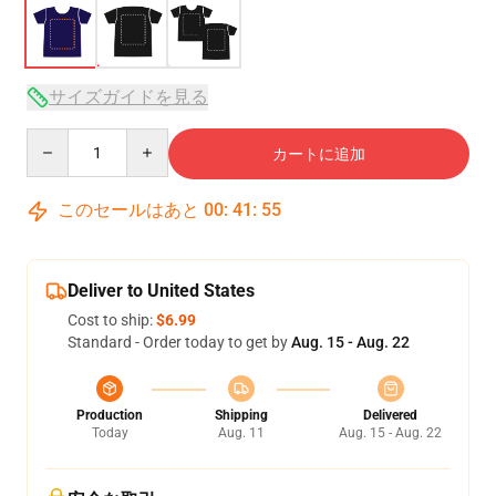
サイズガイドを見る
Quantity
カートに追加
このセールはあと
00
:
41
:
54
Deliver to United States
Cost to ship:
$6.99
Standard - Order today to get by
Aug. 15 - Aug. 22
Production
Shipping
Delivered
Today
Aug. 11
Aug. 15 - Aug. 22