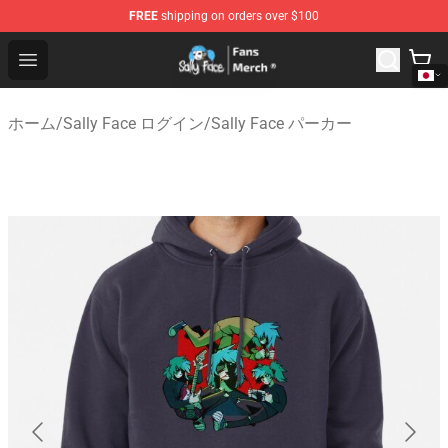
FREE
shipping on orders over $100
Sally Face Store - Official Sally Face Merchandise Shop
Open menu
ホーム
/
Sally Face ログイン
/
Sally Face パーカー