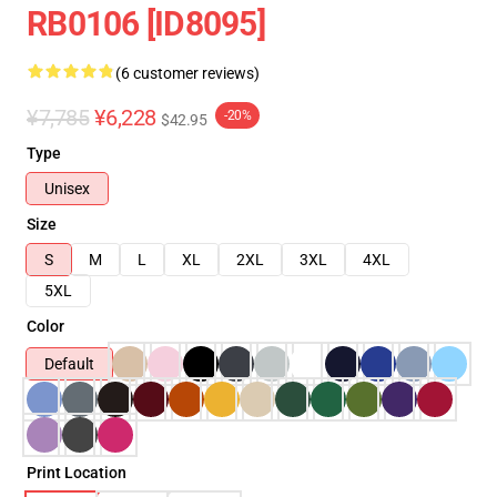
RB0106 [ID8095]
(6 customer reviews)
¥7,785
¥6,228
-20%
$42.95
Type
Unisex
Size
S
M
L
XL
2XL
3XL
4XL
5XL
Color
Default
Print Location