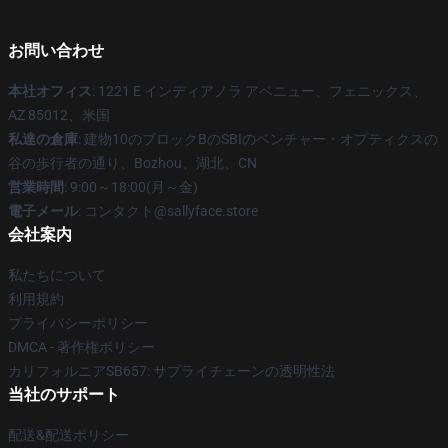
お問い合わせ
本社オフィス
: 1221 E インディアノラ アベニュー、フェニックス、
AZ 85012、米国
私達の倉庫
: 建物10のブロックBのSBIのベンチャー・オプティクスの
谷の歩行者の通り、Bozhou、湖北、CN
営業時間
: 9:00～18:00(月～金)
電子メール
: コンタクト@sallyface.store
会社案内
私たちについて
利用規約
プライバシーポリシー
DMCA - 著作権ポリシー
カリフォルニアSB657: サプライチェーンの透明性法
当社のサポート
配送&配送ポリシー