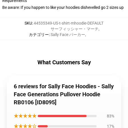
Requirements
Be aware: If you happen to like your hoodies dishevelled go 2 sizes up
SKU
:
44535349-US-t-shirt-mhoodie-DEFAULT
サーフィッシャー・マーチ
,
カテゴリー
:
Sally Face パーカー
,
What Customers Say
6 reviews for Sally Face Hoodies - Sally
Face Generations Pullover Hoodie
RB0106 [ID8095]
★★★★★
83%
★★★★☆
17%