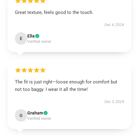
Great texture, feels good to the touch.
Dec 4, 2024
Ella
E
Verified owner
The fit is just right—loose enough for comfort but
not too baggy. I wear it all the time!
Dec 3, 2024
Graham
G
Verified owner