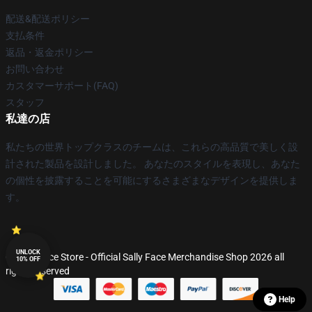
配送&配送ポリシー
支払条件
返品・返金ポリシー
お問い合わせ
カスタマーサポート(FAQ)
スタッフ
私達の店
私たちの世界トップクラスのチームは、これらの高品質で美しく設
計された製品を設計しました。 あなたのスタイルを表現し、あなた
の個性を披露することを可能にするさまざまなデザインを提供しま
す。
UNLOCK
© Sally Face Store - Official Sally Face Merchandise Shop 2026 all
10% OFF
rights reserved
Help