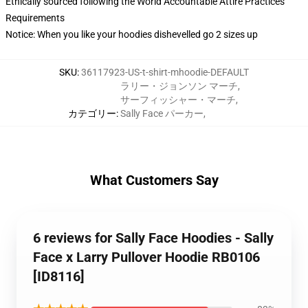
Ethically sourced following the World Accountable Attire Practices
Requirements
Notice: When you like your hoodies dishevelled go 2 sizes up
SKU
:
36117923-US-t-shirt-mhoodie-DEFAULT
ラリー・ジョンソン マーチ
,
サーフィッシャー・マーチ
,
カテゴリー
:
Sally Face パーカー
,
What Customers Say
6 reviews for Sally Face Hoodies - Sally
Face x Larry Pullover Hoodie RB0106
[ID8116]