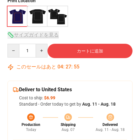
Print Location
サイズガイドを見る
Quantity
カートに追加
このセールはあと
04
:
27
:
54
Deliver to United States
Cost to ship:
$6.99
Standard - Order today to get by
Aug. 11 - Aug. 18
Production
Shipping
Delivered
Today
Aug. 07
Aug. 11 - Aug. 18