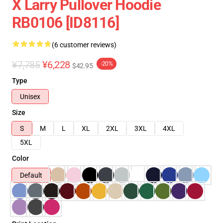
X Larry Pullover Hoodie
RB0106 [ID8116]
(6 customer reviews)
¥7,785
¥6,228
-20%
$42.95
Type
Unisex
Size
S
M
L
XL
2XL
3XL
4XL
5XL
Color
Default