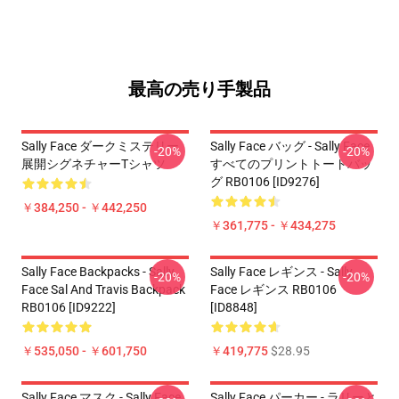
最高の売り手製品
Sally Face ダークミステリー
Sally Face バッグ - Sally Face
-20%
-20%
展開シグネチャーTシャツ
すべてのプリントトートバッ
グ RB0106 [ID9276]
￥384,250 - ￥442,250
￥361,775 - ￥434,275
Sally Face Backpacks - Sally
Sally Face レギンス - Sally
-20%
-20%
Face Sal And Travis Backpack
Face レギンス RB0106
RB0106 [ID9222]
[ID8848]
￥535,050 - ￥601,750
￥419,775
$28.95
Sally Face マスク - Sally Face
Sally Face パーカー - ラリーと