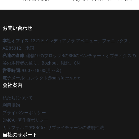
お問い合わせ
本社オフィス
: 1221 E インディアノラ アベニュー、フェニックス、
AZ 85012、米国
私達の倉庫
: 建物10のブロックBのSBIのベンチャー・オプティクスの
谷の歩行者の通り、Bozhou、湖北、CN
営業時間
: 9:00～18:00(月～金)
電子メール
: コンタクト@sallyface.store
会社案内
私たちについて
利用規約
プライバシーポリシー
DMCA - 著作権ポリシー
カリフォルニアSB657: サプライチェーンの透明性法
当社のサポート