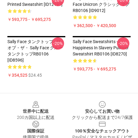
-20%
-20%
Printed Sweatshirt [ID12191]
Face Unicron クラシック マグ
RB0106 [ID9012]
￥593,775 - ￥695,275
￥362,500 - ￥420,500
Sally Face タンクトップ - ザ・
Sally Face Sweatshirts -
-20%
-20%
オブ・ザ・ Sally Face クルー
Happiness In Slavery Pullover
タンクトップRB0106
Sweatshirt RB0106 [ID8270]
[ID8596]
￥593,775 - ￥695,275
￥354,525
$24.45
Footer
世界中に配送
安心してお買い物
200カ国以上に配送
クリックから配送まで24/7保護
国際保証
100％安全なチェックアウト
使用国で提供
PayPal / マスターカード / ビザ