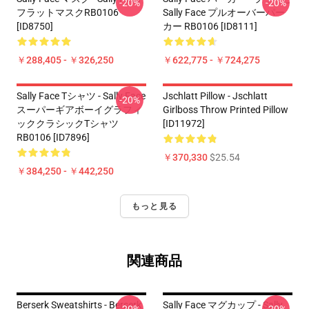
-20%
-20%
フラットマスクRB0106
Sally Face プルオーバーパー
[ID8750]
カー RB0106 [ID8111]
￥288,405 - ￥326,250
￥622,775 - ￥724,275
Sally Face Tシャツ - Sally Face
Jschlatt Pillow - Jschlatt
-20%
スーパーギアボーイグラフィ
Girlboss Throw Printed Pillow
ッククラシックTシャツ
[ID11972]
RB0106 [ID7896]
￥370,330
$25.54
￥384,250 - ￥442,250
もっと見る
関連商品
Berserk Sweatshirts - Berserk
Sally Face マグカップ - Sally