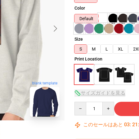
Color
Default
Size
S
M
L
XL
2X
Print Location
blank template
サイズガイドを見る
Quantity
このセールはあと
03
:
21