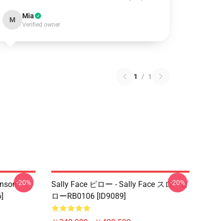
Mia
M
Verified owner
1
/
1
-20%
-20%
hnson
Sally Face ピロー - Sally Face スローピ
]
ローRB0106 [ID9089]