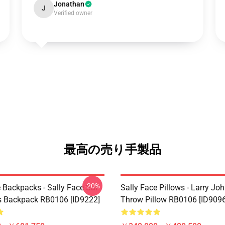
Jonathan
J
Verified owner
最高の売り手製品
-20%
 Backpacks - Sally Face Sal
Sally Face Pillows - Larry Jo
s Backpack RB0106 [ID9222]
Throw Pillow RB0106 [ID9096