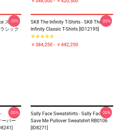
￥348,000 - ￥420,500
-20%
-20%
Face スーパ
SK8 The Infinity T-Shirts - SK8 The
ラシック
Infinity Classic T-Shirts [ID12195]
￥384,250 - ￥442,250
-20%
-20%
-
Sally Face Sweatshirts - Sally Face
プルオーバー
Save Me Pullover Sweatshirt RB0106
8241]
[ID8271]