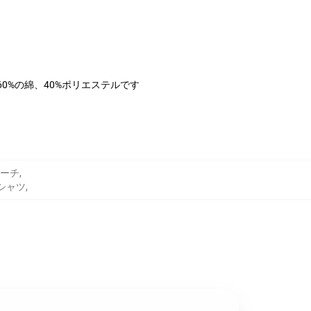
は60%の綿、40%ポリエステルです
ーチ
,
トシャツ
,