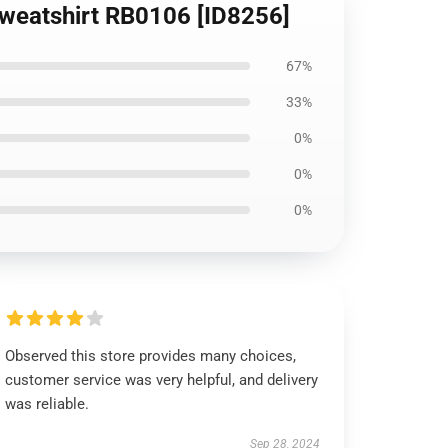
Sweatshirt RB0106 [ID8256]
67%
33%
0%
0%
0%
Observed this store provides many choices,
customer service was very helpful, and delivery
was reliable.
Sep 28, 2024