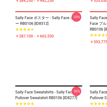
￥384,250 - ￥442,250
￥535,050
-20%
Sally Face ポスター - Sally Face ポスタ
Sally F
ー RB0106 [ID8512]
Face 
RB0106 [I
￥287,100 - ￥665,550
￥593,775
-20%
Sally Face Sweatshirts - Sally Face
Sally Face
Pullover Sweatshirt RB0106 [ID8277]
Pullover 