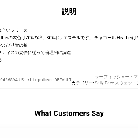
説明
トン-塩辛いフリース
therの灰色は70%の綿、30%ポリエステルです。 チャコール Heather
および肋骨の袖
クティスの要件に従って倫理的に調達
る
サーフィッシャー・マ
0466594-US-t-shirt-pullover-DEFAULT
カテゴリー
:
Sally Face スウェッ
What Customers Say