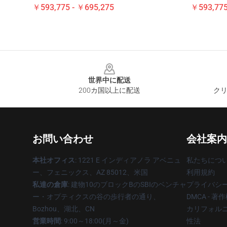
￥593,775 - ￥695,275
￥593,775
Footer
世界中に配送
200カ国以上に配送
クリ
お問い合わせ
会社案内
本社オフィス
: 1221 E インディアノラ アベニュ
私たちにつ
ー、フェニックス、AZ 85012、米国
利用規約
私達の倉庫
: 建物10のブロックBのSBIのベンチャ
プライバシ
ー・オプティクスの谷の歩行者の通り、
DMCA - 
Bozhou、湖北、CN
カリフォルニ
営業時間
: 9:00～18:00(月～金)
性法