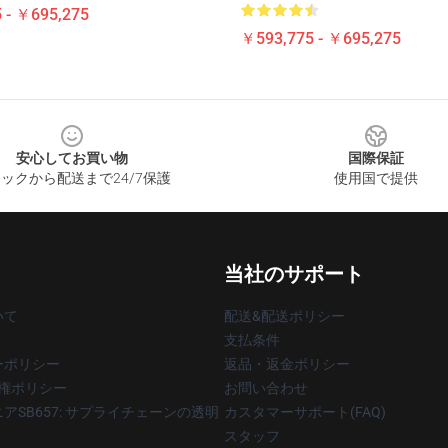
 - ￥695,275
￥593,775 - ￥695,275
安心してお買い物
国際保証
ックから配送まで24/7保護
使用国で提供
当社のサポート
いて
配送&配送ポリシー
支払条件
ーポリシー
返品・返金ポリシー
著作権ポリシー
お問い合わせ
アSB657: サプライチェーンの透明
カスタマーサポート(FAQ)
スタッフ