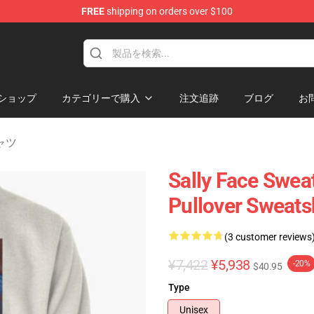
FREE
shipping on orders over $100
p
ショップ
カテゴリーで購入
注文追跡
ブログ
お
シャツ
Sally Face Swea
Pullover Sweats
(3 customer reviews
¥7,422
¥5,938
-20%
$40.95
Type
Unisex