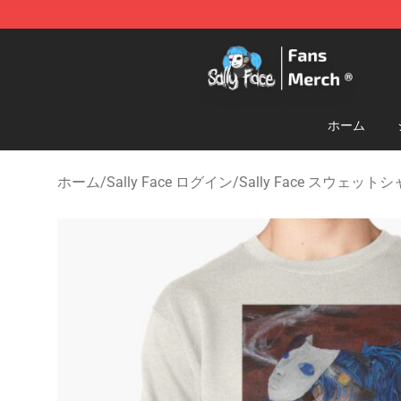
Sally Face Store - Official Sally Face Merchandise Sho
ホーム
ホーム
/
Sally Face ログイン
/
Sally Face スウェット