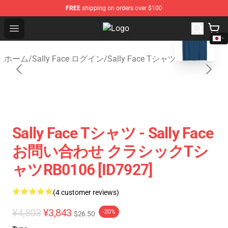
FREE
shipping on orders over $100
blank template
Open menu
Sally Face Store - Official Sally 
ホーム
/
Sally Face ログイン
/
Sally Face Tシャツ
Sally Face Tシャツ - Sally Face
お問い合わせ クラシックTシ
ャツRB0106 [ID7927]
(4 customer reviews)
¥4,803
¥3,843
-20%
$26.50