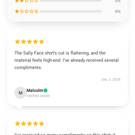
★★☆☆☆
0%
★☆☆☆☆
0%
The Sally Face shirt’s cut is flattering, and the
material feels high-end. I’ve already received several
compliments.
Dec 3, 2024
Malcolm
M
Verified owner