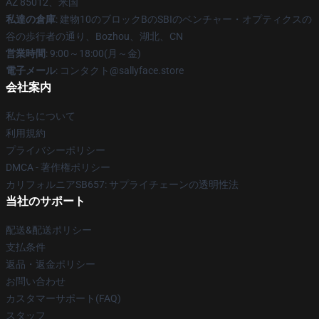
AZ 85012、米国
私達の倉庫
: 建物10のブロックBのSBIのベンチャー・オプティクスの
谷の歩行者の通り、Bozhou、湖北、CN
営業時間
: 9:00～18:00(月～金)
電子メール
: コンタクト@sallyface.store
会社案内
私たちについて
利用規約
プライバシーポリシー
DMCA - 著作権ポリシー
カリフォルニアSB657: サプライチェーンの透明性法
当社のサポート
配送&配送ポリシー
支払条件
返品・返金ポリシー
お問い合わせ
カスタマーサポート(FAQ)
スタッフ