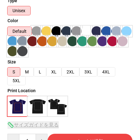
Type
Unisex
Color
Default
Size
S
M
L
XL
2XL
3XL
4XL
5XL
Print Location
サイズガイドを見る
Quantity