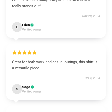
I’ve received so many compliments on this shirt; it
really stands out!
Nov 28, 2024
Eden
E
Verified owner
Great for both work and casual outings, this shirt is
a versatile piece.
Oct 4, 2024
Sage
S
Verified owner