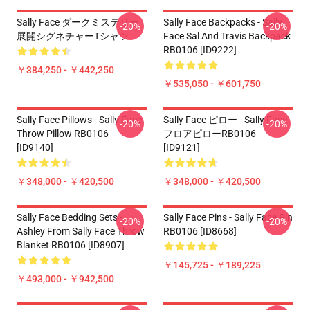
Sally Face ダークミステリー
Sally Face Backpacks - Sally
-20%
-20%
展開シグネチャーTシャツ
Face Sal And Travis Backpack
RB0106 [ID9222]
￥384,250 - ￥442,250
￥535,050 - ￥601,750
Sally Face Pillows - Sally Face.
Sally Face ピロー - Sally Face
-20%
-20%
Throw Pillow RB0106
フロアピローRB0106
[ID9140]
[ID9121]
￥348,000 - ￥420,500
￥348,000 - ￥420,500
Sally Face Bedding Sets -
Sally Face Pins - Sally Face Pin
-20%
-20%
Ashley From Sally Face Throw
RB0106 [ID8668]
Blanket RB0106 [ID8907]
￥145,725 - ￥189,225
￥493,000 - ￥942,500