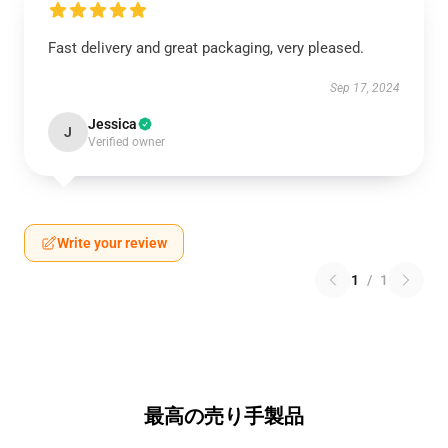
Fast delivery and great packaging, very pleased.
Sep 17, 2024
Jessica
J
Verified owner
Write your review
1
/
1
最高の売り手製品