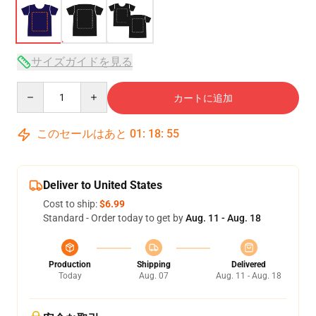
サイズガイドを見る
Quantity
カートに追加
このセールはあと
01
:
18
:
54
Deliver to United States
Cost to ship:
$6.99
Standard - Order today to get by
Aug. 11 - Aug. 18
Production
Shipping
Delivered
Today
Aug. 07
Aug. 11 - Aug. 18