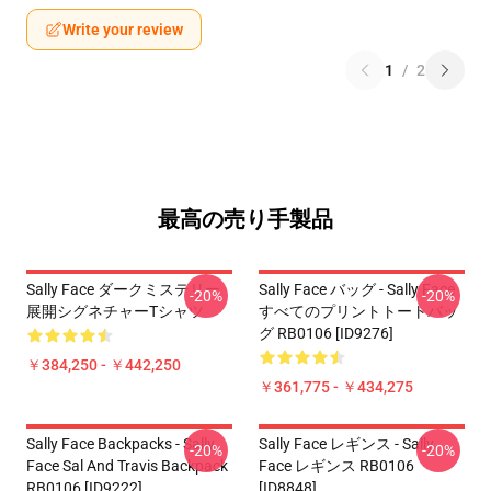
Write your review
1
/
2
最高の売り手製品
Sally Face ダークミステリー
Sally Face バッグ - Sally Face
-20%
-20%
展開シグネチャーTシャツ
すべてのプリントトートバッ
グ RB0106 [ID9276]
￥384,250 - ￥442,250
￥361,775 - ￥434,275
Sally Face Backpacks - Sally
Sally Face レギンス - Sally
-20%
-20%
Face Sal And Travis Backpack
Face レギンス RB0106
RB0106 [ID9222]
[ID8848]