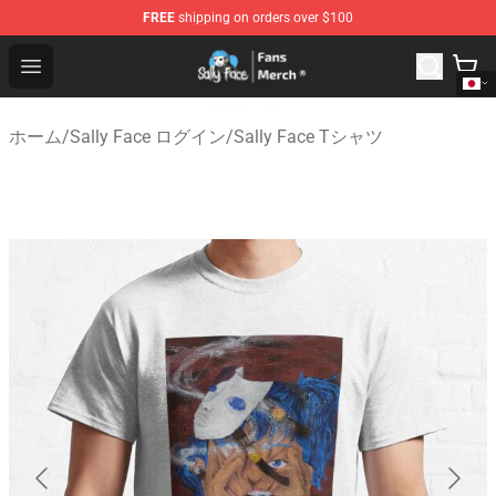
FREE
shipping on orders over $100
Sally Face Store - Official Sally Face Merchandise Shop
Open menu
ホーム
/
Sally Face ログイン
/
Sally Face Tシャツ