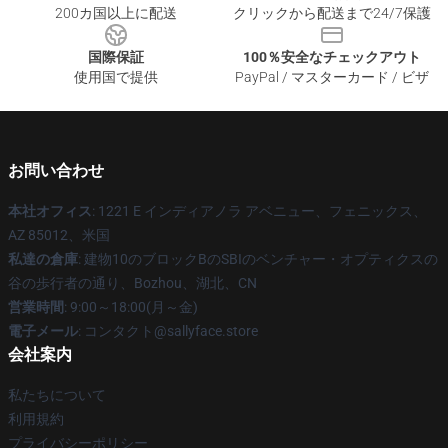
200カ国以上に配送
クリックから配送まで24/7保護
国際保証
100％安全なチェックアウト
使用国で提供
PayPal / マスターカード / ビザ
お問い合わせ
本社オフィス
: 1221 E インディアノラ アベニュー、フェニックス、
AZ 85012、米国
私達の倉庫
: 建物10のブロックBのSBIのベンチャー・オプティクスの
谷の歩行者の通り、Bozhou、湖北、CN
営業時間
: 9:00～18:00(月～金)
電子メール
: コンタクト@sallyface.store
会社案内
私たちについて
利用規約
プライバシーポリシー