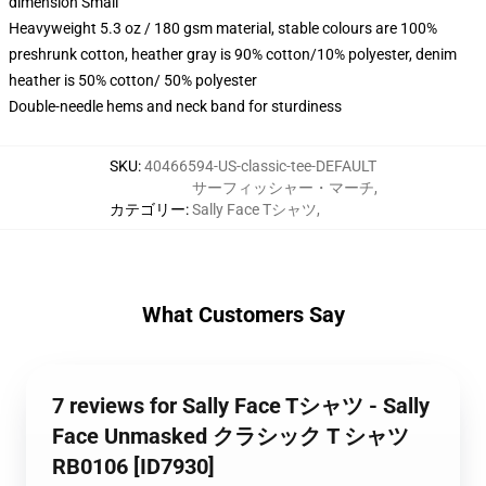
dimension Small
Heavyweight 5.3 oz / 180 gsm material, stable colours are 100%
preshrunk cotton, heather gray is 90% cotton/10% polyester, denim
heather is 50% cotton/ 50% polyester
Double-needle hems and neck band for sturdiness
SKU
:
40466594-US-classic-tee-DEFAULT
サーフィッシャー・マーチ
,
カテゴリー
:
Sally Face Tシャツ
,
What Customers Say
7 reviews for Sally Face Tシャツ - Sally
Face Unmasked クラシック T シャツ
RB0106 [ID7930]