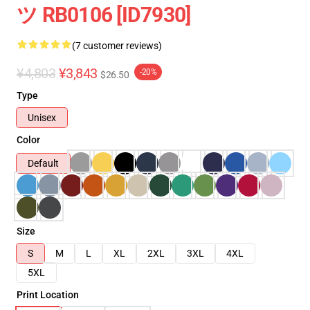
ツ RB0106 [ID7930]
(7 customer reviews)
¥4,803
¥3,843
-20%
$26.50
Type
Unisex
Color
Default
Size
S
M
L
XL
2XL
3XL
4XL
5XL
Print Location