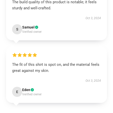
The build quality of this product is notable; it feels
sturdy and well-crafted.
Oct 3, 2024
Samuel
S
Verified owner
The fit of this shirt is spot on, and the material feels
great against my skin.
Oct 3, 2024
Eden
E
Verified owner