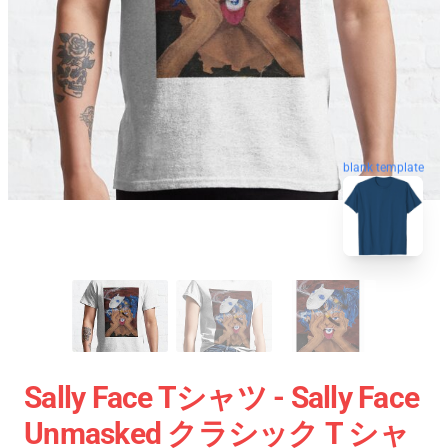
blank template
Sally Face Tシャツ - Sally Face
Unmasked クラシック T シャ