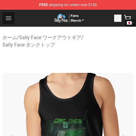
FREE
shipping on orders over $100
Sally Face Store - Official Sally Face Merchandise Shop
Open menu
ホーム
/
Sally Face ワークアウトギア
/
Sally Face タンクトップ