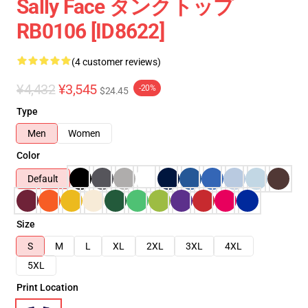
Sally Face タンクトップ
RB0106 [ID8622]
(4 customer reviews)
¥4,432
¥3,545
-20%
$24.45
Type
Men
Women
Color
Default
Size
S
M
L
XL
2XL
3XL
4XL
5XL
Print Location