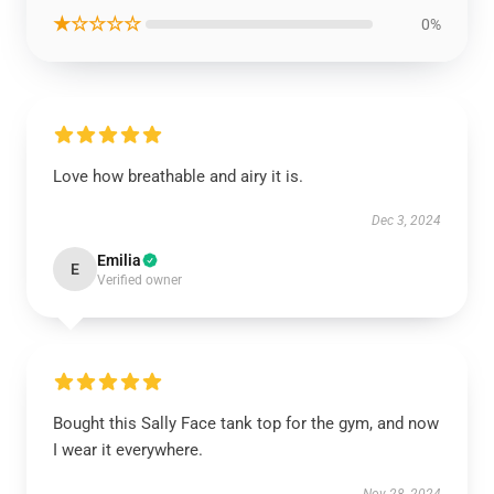
★☆☆☆☆
0%
Love how breathable and airy it is.
Dec 3, 2024
Emilia
E
Verified owner
Bought this Sally Face tank top for the gym, and now
I wear it everywhere.