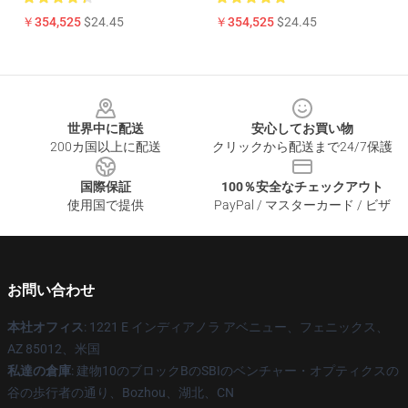
￥354,525
$24.45
￥354,525
$24.45
Footer
世界中に配送
安心してお買い物
200カ国以上に配送
クリックから配送まで24/7保護
国際保証
100％安全なチェックアウト
使用国で提供
PayPal / マスターカード / ビザ
お問い合わせ
本社オフィス
: 1221 E インディアノラ アベニュー、フェニックス、
AZ 85012、米国
私達の倉庫
: 建物10のブロックBのSBIのベンチャー・オプティクスの
谷の歩行者の通り、Bozhou、湖北、CN