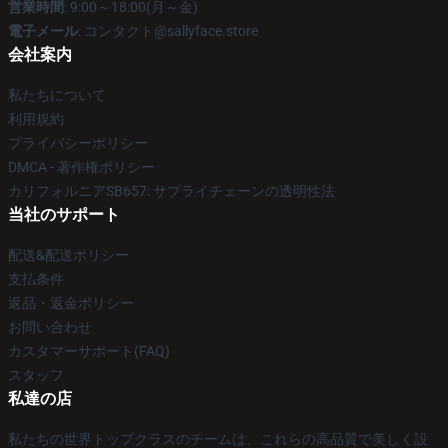
営業時間
: 9:00～18:00(月～金)
電子メール
: コンタクト@sallyface.store
会社案内
私たちについて
利用規約
プライバシーポリシー
DMCA - 著作権ポリシー
カリフォルニアSB657: サプライチェーンの透明性法
当社のサポート
配送&配送ポリシー
支払条件
返品・返金ポリシー
お問い合わせ
カスタマーサポート(FAQ)
スタッフ
私達の店
私たちの世界トップクラスのチームは、これらの高品質で美しく設