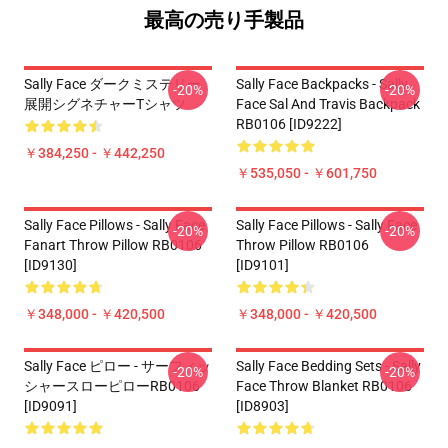
最高の売り手製品
Sally Face ダークミステリー
Sally Face Backpacks - Sally
-20%
-20%
展開シグネチャーTシャツ
Face Sal And Travis Backpack
RB0106 [ID9222]
￥384,250 - ￥442,250
￥535,050 - ￥601,750
Sally Face Pillows - Sally Face
Sally Face Pillows - Sally Face
-20%
-20%
Fanart Throw Pillow RB0106
Throw Pillow RB0106
[ID9130]
[ID9101]
￥348,000 - ￥420,500
￥348,000 - ￥420,500
Sally Face ピロー - サーフィッ
Sally Face Bedding Sets - Sally
-20%
-20%
シャースローピローRB0106
Face Throw Blanket RB0106
[ID9091]
[ID8903]