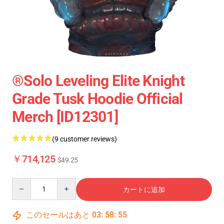
®Solo Leveling Elite Knight
Grade Tusk Hoodie Official
Merch [ID12301]
(9 customer reviews)
￥714,125
$49.25
Quantity
カートに追加
このセールはあと
03
:
58
:
54