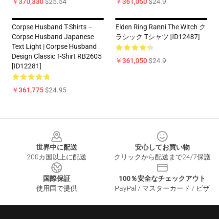
￥370,330
$25.54
￥361,050
$24.9
Corpse Husband T-Shirts –
Elden Ring Ranni The Witch ク
Corpse Husband Japanese
ラシック Tシャツ [ID12487]
Text Light | Corpse Husband
Design Classic T-Shirt RB2605
￥361,050
$24.9
[ID12281]
￥361,775
$24.95
Footer
世界中に配送
安心してお買い物
200カ国以上に配送
クリックから配送まで24/7保護
国際保証
100％安全なチェックアウト
使用国で提供
PayPal / マスターカード / ビザ