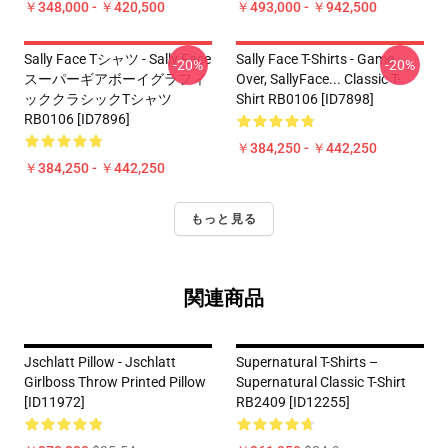
￥348,000 - ￥420,500
￥493,000 - ￥942,500
Sally Face Tシャツ - Sally Face
Sally Face T-Shirts - Game
-20%
-20%
スーパーギアボーイグラフィ
Over, SallyFace... Classic T-
ッククラシックTシャツ
Shirt RB0106 [ID7898]
RB0106 [ID7896]
￥384,250 - ￥442,250
￥384,250 - ￥442,250
もっと見る
関連商品
Jschlatt Pillow - Jschlatt
Supernatural T-Shirts –
Girlboss Throw Printed Pillow
Supernatural Classic T-Shirt
[ID11972]
RB2409 [ID12255]