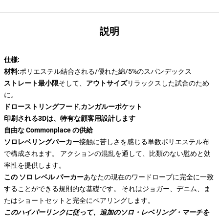
説明
仕様:
材料:
ポリエステル結合される/優れた綿/5%のスパンデックス
ストレート最小限
そして、
アウトサイズ
リラックスした試合のため
に。
ドローストリングフード
,
カンガルーポケット
印刷される3Dは、特有な顧客用設計します
自由な Commonplace の供給
ソロレベリングパーカー
接触に苦しさを感じる単数ポリエステル布
で構成されます。 アクションの混乱を通して、比類のない慰めと効
率性を提供します。
この ソロ レベル パーカー
あなたの現在のワードローブに完全に一致
することができる規則的な基礎です。 それはジョガー、デニム、ま
たはショートセットと完全にペアリングします。
このハイパーリンクに従って、追加のソロ・レベリング・マーチを