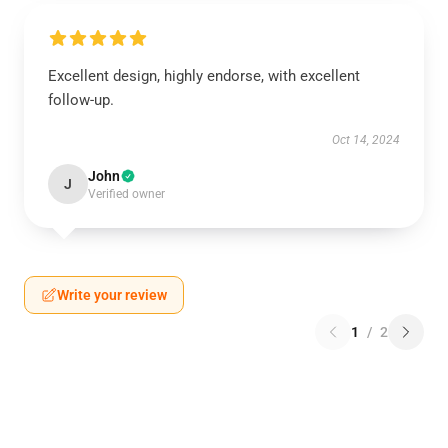
Excellent design, highly endorse, with excellent
follow-up.
Oct 14, 2024
John
J
Verified owner
Write your review
1
/
2