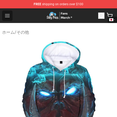
FREE
shipping on orders over $100
Sally Face Store - Official Sally Face Merchandise Shop
Open menu
ホーム
/
その他