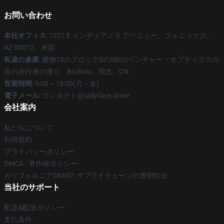
お問い合わせ
本社オフィス
: 1221 E インディアノラ アベニュー、フェニックス、
AZ 85012、米国
私達の倉庫
: 建物10のブロックBのSBIのベンチャー・オプティクスの
谷の歩行者の通り、Bozhou、湖北、CN
営業時間
: 9:00～18:00(月～金)
電子メール
: コンタクト@sallyface.store
会社案内
私たちについて
利用規約
プライバシーポリシー
DMCA - 著作権ポリシー
カリフォルニアSB657: サプライチェーンの透明性法
当社のサポート
配送&配送ポリシー
支払条件