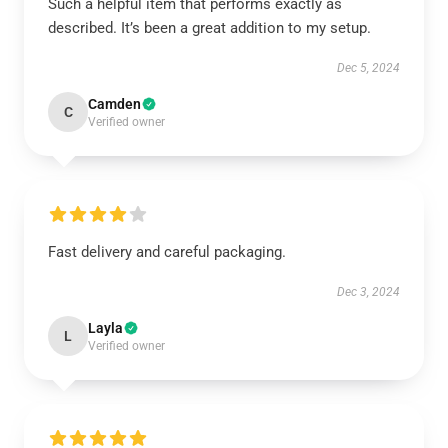
Such a helpful item that performs exactly as
described. It’s been a great addition to my setup.
Dec 5, 2024
Camden
C
Verified owner
Fast delivery and careful packaging.
Dec 3, 2024
Layla
L
Verified owner