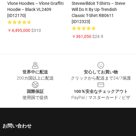
Vlone Hoodies – Vlone Graffiti
Stevewilldoit T-Shirts – Steve
Hoodie – Black VL2409
Will Do It By Up-Trendish
[ID12170]
Classic T-Shirt RB0611
[ID12323]
￥4,495,000
$310
￥361,050
$24.9
Footer
世界中に配送
安心してお買い物
200カ国以上に配送
クリックから配送まで24/7保護
国際保証
100％安全なチェックアウト
使用国で提供
PayPal / マスターカード / ビザ
お問い合わせ