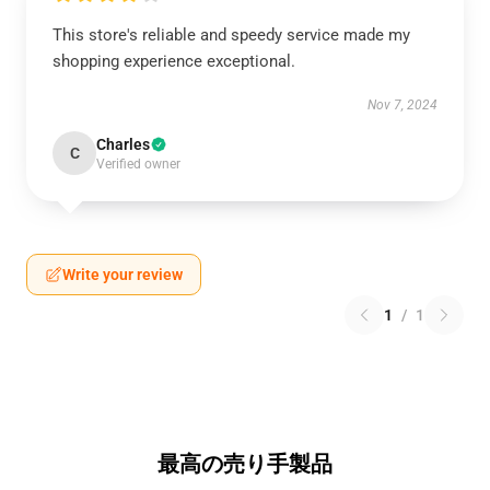
This store's reliable and speedy service made my
shopping experience exceptional.
Nov 7, 2024
Charles
C
Verified owner
Write your review
1
/
1
最高の売り手製品