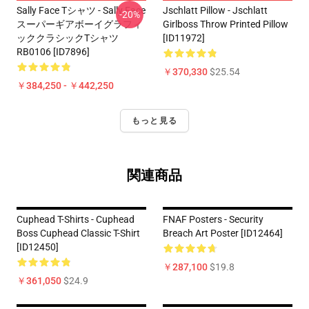
Sally Face Tシャツ - Sally Face
Jschlatt Pillow - Jschlatt
-20%
スーパーギアボーイグラフィ
Girlboss Throw Printed Pillow
ッククラシックTシャツ
[ID11972]
RB0106 [ID7896]
￥370,330
$25.54
￥384,250 - ￥442,250
もっと見る
関連商品
Cuphead T-Shirts - Cuphead
FNAF Posters - Security
Boss Cuphead Classic T-Shirt
Breach Art Poster [ID12464]
[ID12450]
￥287,100
$19.8
￥361,050
$24.9