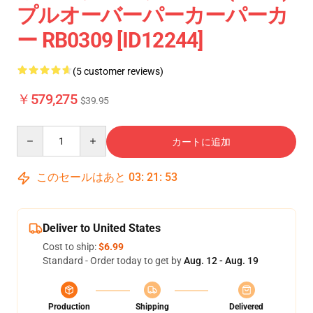
プルオーバーパーカーパーカ
ー RB0309 [ID12244]
(5 customer reviews)
￥579,275
$39.95
Quantity
カートに追加
このセールはあと
03
:
21
:
52
Deliver to United States
Cost to ship:
$6.99
Standard - Order today to get by
Aug. 12 - Aug. 19
Production
Shipping
Delivered