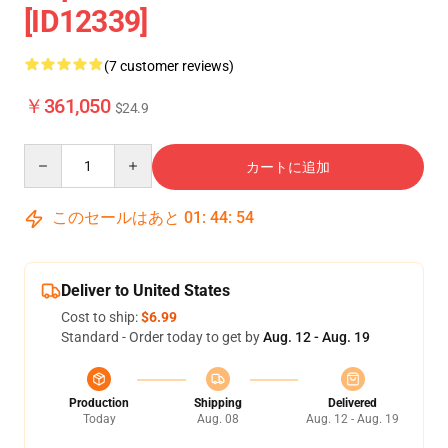
[ID12339]
(7 customer reviews)
￥361,050
$24.9
Quantity
カートに追加
このセールはあと
01
:
44
:
54
Deliver to United States
Cost to ship:
$6.99
Standard - Order today to get by
Aug. 12 - Aug. 19
Production
Shipping
Delivered
Today
Aug. 08
Aug. 12 - Aug. 19