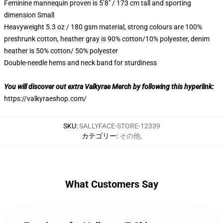
Feminine mannequin proven is 5’8″ / 173 cm tall and sporting
dimension Small
Heavyweight 5.3 oz / 180 gsm material, strong colours are 100%
preshrunk cotton, heather gray is 90% cotton/10% polyester, denim
heather is 50% cotton/ 50% polyester
Double-needle hems and neck band for sturdiness
You will discover out extra Valkyrae Merch by following this hyperlink:
https://valkyraeshop.com/
SKU
:
SALLYFACE-STORE-12339
カテゴリー
:
その他
,
What Customers Say