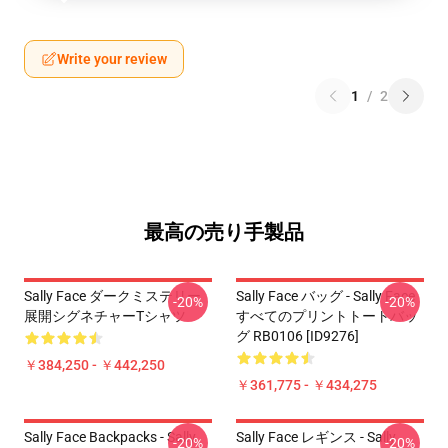
Write your review
1
/
2
最高の売り手製品
Sally Face ダークミステリー
Sally Face バッグ - Sally Face
-20%
-20%
展開シグネチャーTシャツ
すべてのプリントトートバッ
グ RB0106 [ID9276]
￥384,250 - ￥442,250
￥361,775 - ￥434,275
Sally Face Backpacks - Sally
Sally Face レギンス - Sally
-20%
-20%