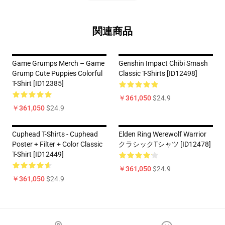
関連商品
Game Grumps Merch – Game
Genshin Impact Chibi Smash
Grump Cute Puppies Colorful
Classic T-Shirts [ID12498]
T-Shirt [ID12385]
￥361,050
$24.9
￥361,050
$24.9
Cuphead T-Shirts - Cuphead
Elden Ring Werewolf Warrior
Poster + Filter + Color Classic
クラシックTシャツ [ID12478]
T-Shirt [ID12449]
￥361,050
$24.9
￥361,050
$24.9
Footer