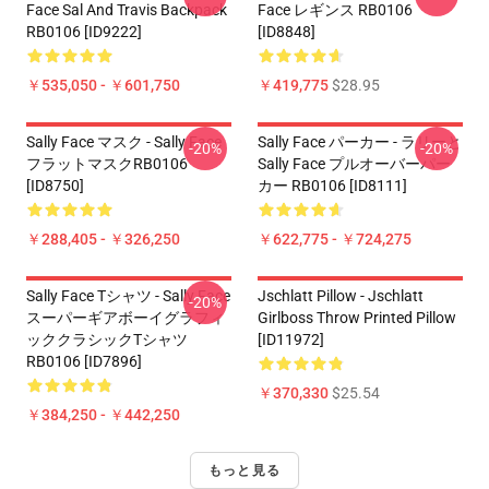
Face Sal And Travis Backpack
Face レギンス RB0106
RB0106 [ID9222]
[ID8848]
￥535,050 - ￥601,750
￥419,775
$28.95
Sally Face マスク - Sally Face
Sally Face パーカー - ラリーと
-20%
-20%
フラットマスクRB0106
Sally Face プルオーバーパー
[ID8750]
カー RB0106 [ID8111]
￥288,405 - ￥326,250
￥622,775 - ￥724,275
Sally Face Tシャツ - Sally Face
Jschlatt Pillow - Jschlatt
-20%
スーパーギアボーイグラフィ
Girlboss Throw Printed Pillow
ッククラシックTシャツ
[ID11972]
RB0106 [ID7896]
￥370,330
$25.54
￥384,250 - ￥442,250
もっと見る