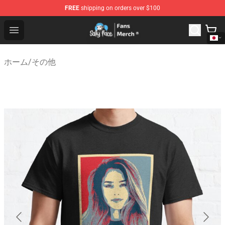
FREE
shipping on orders over $100
Sally Face Store - Official Sally Face Merchandise Shop
Open menu
ホーム
/
その他