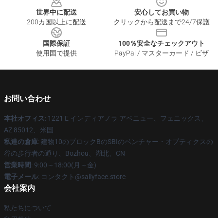
世界中に配送
安心してお買い物
200カ国以上に配送
クリックから配送まで24/7保護
国際保証
100％安全なチェックアウト
使用国で提供
PayPal / マスターカード / ビザ
お問い合わせ
本社オフィス
: 1221 E インディアノラ アベニュー、フェニックス、
AZ 85012、米国
私達の倉庫
: 建物10のブロックBのSBIのベンチャー・オプティクスの
谷の歩行者の通り、Bozhou、湖北、CN
営業時間
: 9:00～18:00(月～金)
電子メール
: コンタクト@sallyface.store
会社案内
私たちについて