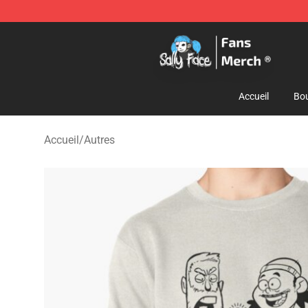
Sally Face Store - Official Sally Face Merchandise Sho
Accueil
Bou
Accueil
/
Autres