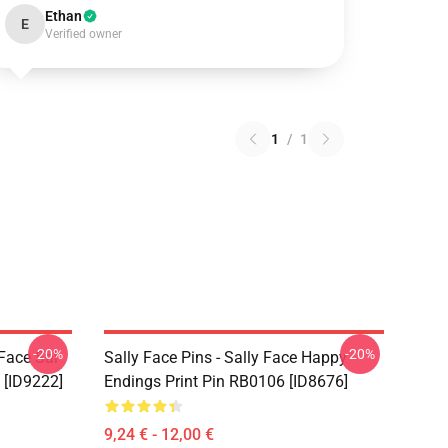
Ethan
E
Verified owner
1
/
1
-20%
-20%
 Face Sal
Sally Face Pins - Sally Face Happy
 [ID9222]
Endings Print Pin RB0106 [ID8676]
9,24 € - 12,00 €