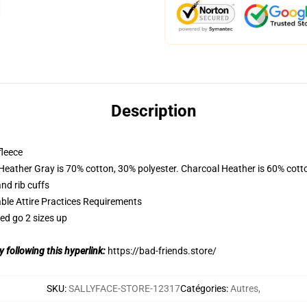
Description
fleece
 Heather Gray is 70% cotton, 30% polyester. Charcoal Heather is 60% cott
nd rib cuffs
able Attire Practices Requirements
ed go 2 sizes up
 following this hyperlink:
https://bad-friends.store/
SKU
:
SALLYFACE-STORE-12317
Catégories
:
Autres
,