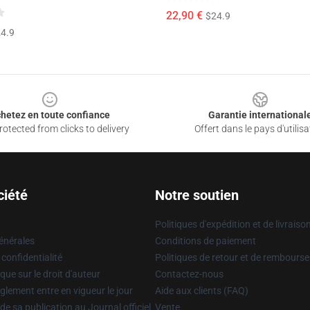
22,90 €
$24.9
4.9
hetez en toute confiance
Garantie international
otected from clicks to delivery
Offert dans le pays d'utilisa
ciété
Notre soutien
Politiques d'expédition et de livraiso
énérales
Conditions de paiement
 confidentialité
Politiques de retour et de rembours
que sur le droit d'auteur
Contactez-nous
glement entre en vigueur le jour
Aide aux clients (FAQ)
 de sa publication au Journal officiel
Vente