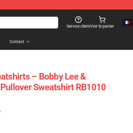
Service client
Voir le panier
Contact
atshirts – Bobby Lee &
Pullover Sweatshirt RB1010
)