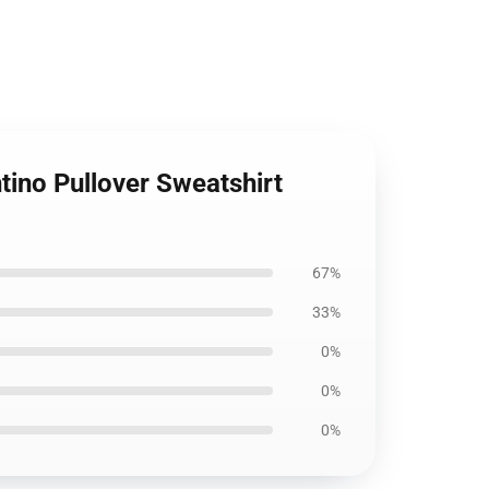
ino Pullover Sweatshirt
67%
33%
0%
0%
0%