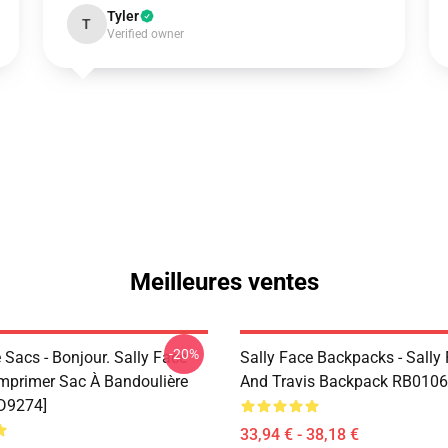
Tyler
T
Verified owner
Meilleures ventes
-20%
 Sacs - Bonjour. Sally Face
Sally Face Backpacks - Sally
Imprimer Sac À Bandoulière
And Travis Backpack RB0106
D9274]
33,94 € - 38,18 €