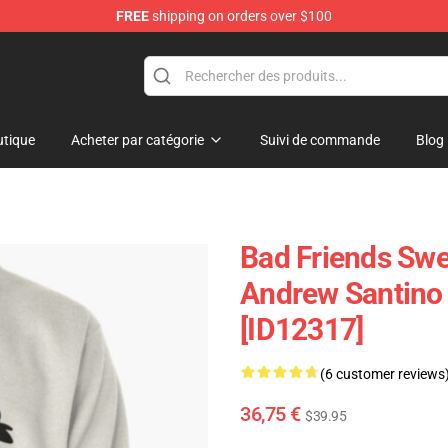
FREE
shipping on orders over $100
p
tique
Acheter par catégorie
Suivi de commande
Blog
Bad Friends Swe
Andrew Santino 
[ID12317]
(6 customer reviews
36,75 €
$39.95