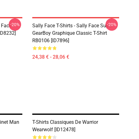
-20%
-20%
y Face
Sally Face T-Shirts - Sally Face Super
ID8232]
GearBoy Graphique Classic T-Shirt
RB0106 [ID7896]
24,38 € - 28,06 €
inet Man
T-Shirts Classiques De Warrior
Wearwolf [ID12478]