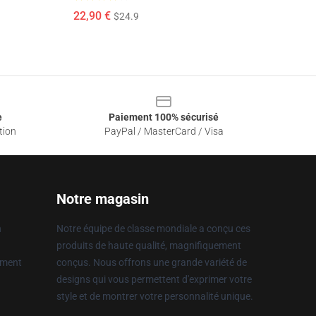
22,90 €
$24.9
e
Paiement 100% sécurisé
tion
PayPal / MasterCard / Visa
Notre magasin
n
Notre équipe de classe mondiale a conçu ces
produits de haute qualité, magnifiquement
ement
conçus. Nous offrons une grande variété de
designs qui vous permettent d'exprimer votre
style et de montrer votre personnalité unique.