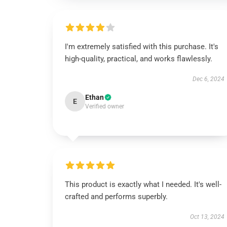
I'm extremely satisfied with this purchase. It's
high-quality, practical, and works flawlessly.
Dec 6, 2024
Ethan
E
Verified owner
This product is exactly what I needed. It's well-
crafted and performs superbly.
Oct 13, 2024