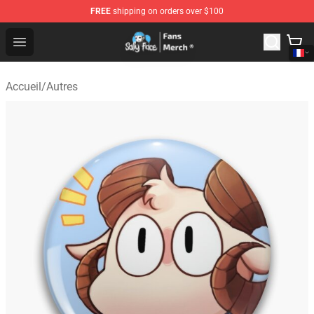
FREE
shipping on orders over $100
Sally Face Store - Official Sally Face Merchandise Shop
Open menu
Accueil
/
Autres