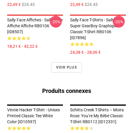
22,49 €
$24.45
22,49 €
$24.45
Sally Face Affiches - Sally Face
Sally Face T-Shirts - Sally Face
-20%
-20%
Affiche Affiche RB0106
Super GearBoy Graphique
[ID8507]
Classic T-Shirt RB0106
[ID7896]
18,21 € - 42,22 €
24,38 € - 28,06 €
VOIR PLUS
Produits connexes
Vinnie Hacker T-Shirt - Unisex
Schitts Creek T-Shirts – Moira
Printed Classic Tee White
Rose: You’re My Bébé Classic
Color [ID10597]
T-Shirt RB0112 [ID12331]