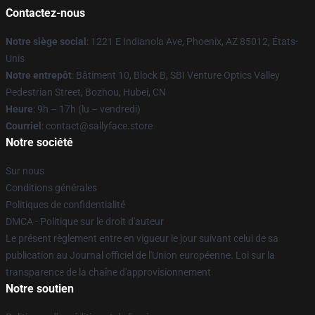
Contactez-nous
Notre siège social
: 1221 E Indianola Ave, Phoenix, AZ 85012, États-
Unis
Notre entrepôt
: Bâtiment 10, Block B, SBI Venture Optics Valley
Pedestrian Street, Bozhou, Hubei, CN
Heure
: 9h – 17h (lu – vendredi)
Courriel
: contact@sallyface.store
Notre société
Sur nous
Conditions générales
Politiques de confidentialité
DMCA - Politique sur le droit d'auteur
Le présent règlement entre en vigueur le jour suivant celui de sa
publication au Journal officiel de l'Union européenne. Loi sur la
transparence de la chaîne d'approvisionnement
Notre soutien