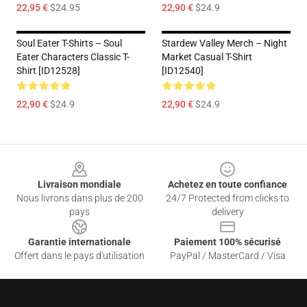
22,95 €
$24.95
22,90 €
$24.9
Soul Eater T-Shirts – Soul
Stardew Valley Merch – Night
Eater Characters Classic T-
Market Casual T-Shirt
Shirt [ID12528]
[ID12540]
22,90 €
$24.9
22,90 €
$24.9
Footer
Livraison mondiale
Achetez en toute confiance
Nous livrons dans plus de 200
24/7 Protected from clicks to
pays
delivery
Garantie internationale
Paiement 100% sécurisé
Offert dans le pays d'utilisation
PayPal / MasterCard / Visa