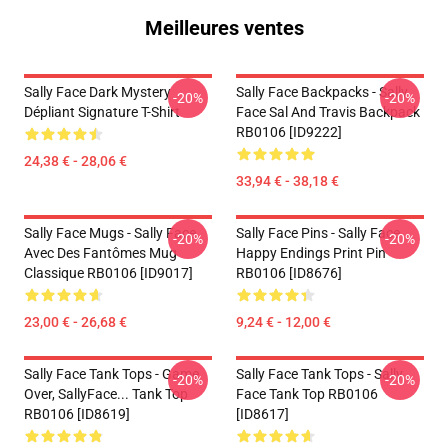
Meilleures ventes
Sally Face Dark Mystery
Sally Face Backpacks - Sally
-20%
-20%
Dépliant Signature T-Shirt
Face Sal And Travis Backpack
RB0106 [ID9222]
24,38 € - 28,06 €
33,94 € - 38,18 €
Sally Face Mugs - Sally Face
Sally Face Pins - Sally Face
-20%
-20%
Avec Des Fantômes Mug
Happy Endings Print Pin
Classique RB0106 [ID9017]
RB0106 [ID8676]
23,00 € - 26,68 €
9,24 € - 12,00 €
Sally Face Tank Tops - Game
Sally Face Tank Tops - Sally
-20%
-20%
Over, SallyFace... Tank Top
Face Tank Top RB0106
RB0106 [ID8619]
[ID8617]