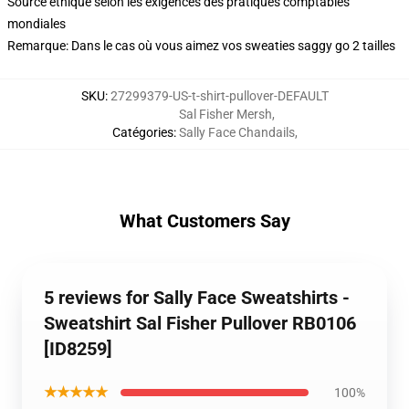
Source éthique selon les exigences des pratiques comptables
mondiales
Remarque: Dans le cas où vous aimez vos sweaties saggy go 2 tailles
SKU
:
27299379-US-t-shirt-pullover-DEFAULT
Sal Fisher Mersh
,
Catégories
:
Sally Face Chandails
,
What Customers Say
5 reviews for Sally Face Sweatshirts -
Sweatshirt Sal Fisher Pullover RB0106
[ID8259]
★★★★★
100%