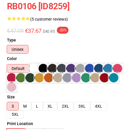
RB0106 [ID8259]
(5 customer reviews)
€47.09
€37.67
-20%
$40.95
Type
Unisex
Color
Default
Size
S
M
L
XL
2XL
3XL
4XL
5XL
Print Location