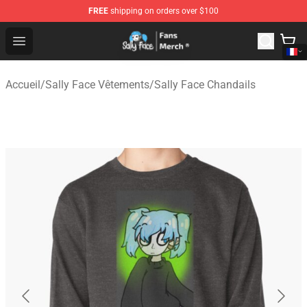
FREE
shipping on orders over $100
Sally Face Store - Official Sally Face Merchandise Shop
Open menu
Accueil
/
Sally Face Vêtements
/
Sally Face Chandails