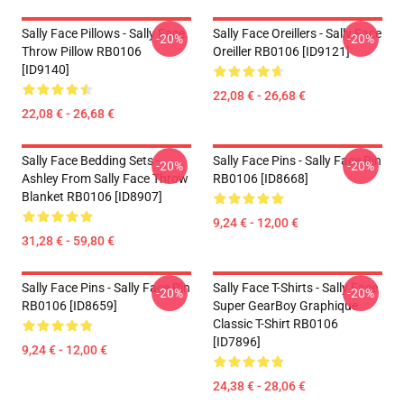
Sally Face Pillows - Sally Face.
Sally Face Oreillers - Sally Face
-20%
-20%
Throw Pillow RB0106
Oreiller RB0106 [ID9121]
[ID9140]
22,08 € - 26,68 €
22,08 € - 26,68 €
Sally Face Bedding Sets -
Sally Face Pins - Sally Face Pin
-20%
-20%
Ashley From Sally Face Throw
RB0106 [ID8668]
Blanket RB0106 [ID8907]
9,24 € - 12,00 €
31,28 € - 59,80 €
Sally Face Pins - Sally Face Pin
Sally Face T-Shirts - Sally Face
-20%
-20%
RB0106 [ID8659]
Super GearBoy Graphique
Classic T-Shirt RB0106
[ID7896]
9,24 € - 12,00 €
24,38 € - 28,06 €