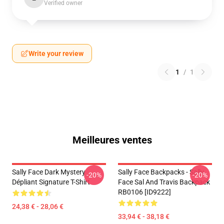
Verified owner
Write your review
1
/
1
Meilleures ventes
Sally Face Dark Mystery
Sally Face Backpacks - Sally
-20%
-20%
Dépliant Signature T-Shirt
Face Sal And Travis Backpack
RB0106 [ID9222]
24,38 € - 28,06 €
33,94 € - 38,18 €