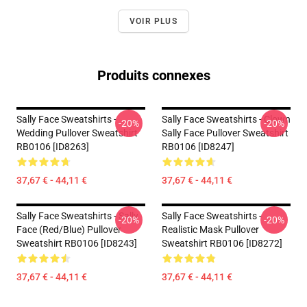
VOIR PLUS
Produits connexes
Sally Face Sweatshirts -
Sally Face Sweatshirts - Clown
-20%
-20%
Wedding Pullover Sweatshirt
Sally Face Pullover Sweatshirt
RB0106 [ID8263]
RB0106 [ID8247]
37,67 € - 44,11 €
37,67 € - 44,11 €
Sally Face Sweatshirts - Sally
Sally Face Sweatshirts -
-20%
-20%
Face (red/blue) Pullover
Realistic Mask Pullover
Sweatshirt RB0106 [ID8243]
Sweatshirt RB0106 [ID8272]
37,67 € - 44,11 €
37,67 € - 44,11 €