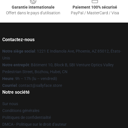
Garantie internationale
Paiement 100% sécurisé
Offert dans le pays d'utilisation
PayPal / MasterCard / Visa
Contactez-nous
Notre siège social
: 1221 E Indianola Ave, Phoenix, AZ 85012, États-
Unis
Notre entrepôt
: Bâtiment 10, Block B, SBI Venture Optics Valley
Pedestrian Street, Bozhou, Hubei, CN
Heure
: 9h – 17h (lu – vendredi)
Courriel
: contact@sallyface.store
Notre société
Sur nous
Conditions générales
Politiques de confidentialité
DMCA - Politique sur le droit d'auteur