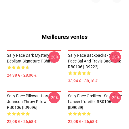
Meilleures ventes
Sally Face Dark Mystery
Sally Face Backpacks - Sally
-20%
-20%
Dépliant Signature T-Shirt
Face Sal And Travis Backpack
RB0106 [ID9222]
24,38 € - 28,06 €
33,94 € - 38,18 €
Sally Face Pillows - Larry
Sally Face Oreillers - Sally Face
-20%
-20%
Johnson Throw Pillow
Lancer L'oreiller RB0106
RB0106 [ID9096]
[ID9089]
22,08 € - 26,68 €
22,08 € - 26,68 €