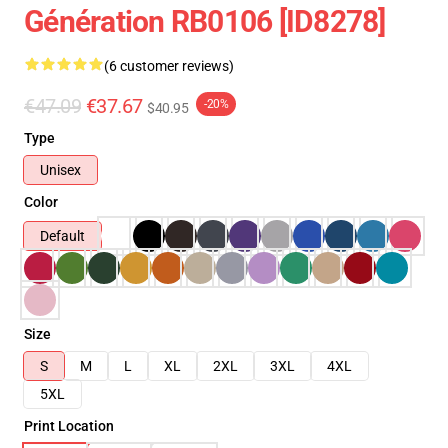
Génération RB0106 [ID8278]
(6 customer reviews)
€47.09
€37.67
-20%
$40.95
Type
Unisex
Color
Default
Size
S
M
L
XL
2XL
3XL
4XL
5XL
Print Location