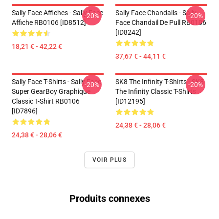
Sally Face Affiches - Sally Face
Sally Face Chandails - Sally
-20%
-20%
Affiche RB0106 [ID8512]
Face Chandail De Pull RB0106
[ID8242]
18,21 € - 42,22 €
37,67 € - 44,11 €
Sally Face T-Shirts - Sally Face
SK8 The Infinity T-Shirts - SK8
-20%
-20%
Super GearBoy Graphique
The Infinity Classic T-Shirts
Classic T-Shirt RB0106
[ID12195]
[ID7896]
24,38 € - 28,06 €
24,38 € - 28,06 €
VOIR PLUS
Produits connexes