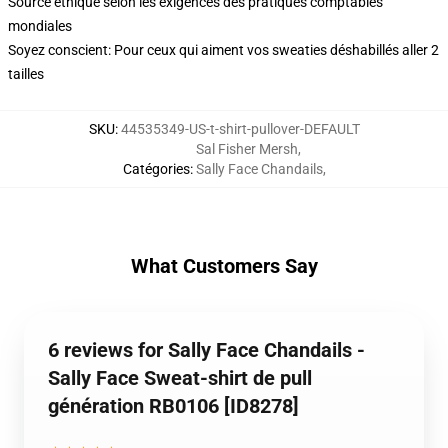
Source éthique selon les exigences des pratiques comptables
mondiales
Soyez conscient: Pour ceux qui aiment vos sweaties déshabillés aller 2
tailles
SKU
:
44535349-US-t-shirt-pullover-DEFAULT
Sal Fisher Mersh
,
Catégories
:
Sally Face Chandails
,
What Customers Say
6 reviews for Sally Face Chandails -
Sally Face Sweat-shirt de pull
génération RB0106 [ID8278]