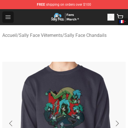
FREE
shipping on orders over $100
Sally Face Store - Official Sally Face Merchandise Shop
Open menu
Accueil
/
Sally Face Vêtements
/
Sally Face Chandails