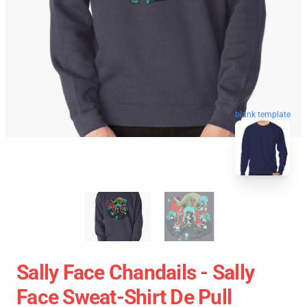
blank template
Sally Face Chandails - Sally
Face Sweat-Shirt De Pull