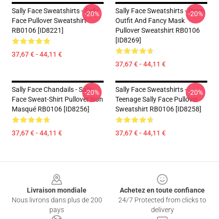
Sally Face Sweatshirts - Sally
Sally Face Sweatshirts - Prom
-20%
-20%
Face Pullover Sweatshirt
Outfit And Fancy Mask
RB0106 [ID8221]
Pullover Sweatshirt RB0106
[ID8269]
37,67 € - 44,11 €
37,67 € - 44,11 €
Sally Face Chandails - Sally
Sally Face Sweatshirts -
-20%
-20%
Face Sweat-Shirt Pullover Non
Teenage Sally Face Pullover
Masqué RB0106 [ID8256]
Sweatshirt RB0106 [ID8258]
37,67 € - 44,11 €
37,67 € - 44,11 €
Footer
Livraison mondiale
Achetez en toute confiance
Nous livrons dans plus de 200
24/7 Protected from clicks to
pays
delivery