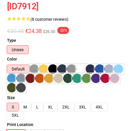
[ID7912]
(8 customer reviews)
€30.48
€24.38
-20%
$26.50
Type
Unisex
Color
Default
Size
S
M
L
XL
2XL
3XL
4XL
5XL
Print Location