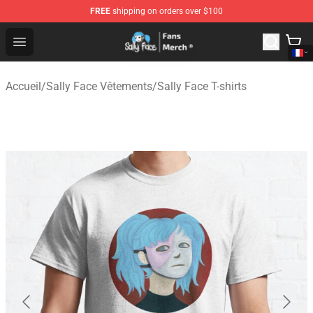
FREE
shipping on orders over $100
Sally Face Store - Official Sally Face Merchandise Shop
Open menu
Accueil
/
Sally Face Vêtements
/
Sally Face T-shirts