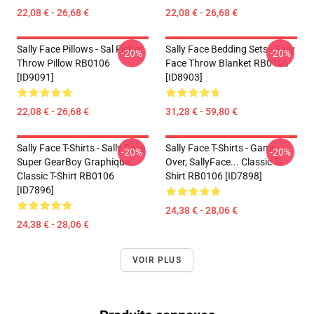
22,08 € - 26,68 €
22,08 € - 26,68 €
Sally Face Pillows - Sal Fisher
Sally Face Bedding Sets - Sally
-20%
-20%
Throw Pillow RB0106
Face Throw Blanket RB0106
[ID9091]
[ID8903]
22,08 € - 26,68 €
31,28 € - 59,80 €
Sally Face T-Shirts - Sally Face
Sally Face T-Shirts - Game
-20%
-20%
Super GearBoy Graphique
Over, SallyFace... Classic T-
Classic T-Shirt RB0106
Shirt RB0106 [ID7898]
[ID7896]
24,38 € - 28,06 €
24,38 € - 28,06 €
VOIR PLUS