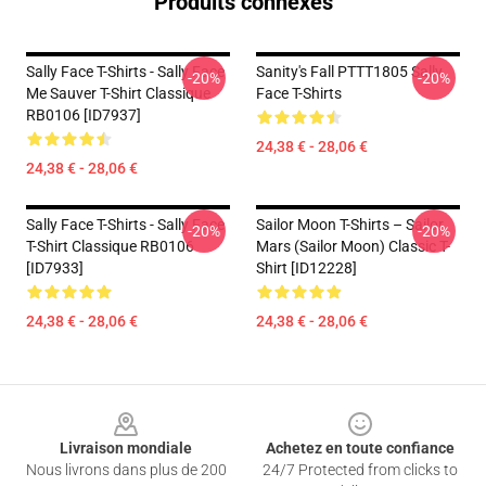
Produits connexes
Sally Face T-Shirts - Sally Face
Sanity's Fall PTTT1805 Sally
-20%
-20%
Me Sauver T-Shirt Classique
Face T-Shirts
RB0106 [ID7937]
24,38 € - 28,06 €
24,38 € - 28,06 €
Sally Face T-Shirts - Sally Face
Sailor Moon T-Shirts – Sailor
-20%
-20%
T-Shirt Classique RB0106
Mars (Sailor Moon) Classic T-
[ID7933]
Shirt [ID12228]
24,38 € - 28,06 €
24,38 € - 28,06 €
Footer
Livraison mondiale
Achetez en toute confiance
Nous livrons dans plus de 200
24/7 Protected from clicks to