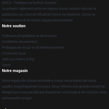
DMCA - Politique sur le droit d'auteur
Le présent règlement entre en vigueur le jour suivant celui de sa
publication au Journal officiel de l'Union européenne. Loi sur la
transparence de la chaîne d'approvisionnement
Notre soutien
Politiques d'expédition et de livraison
Conditions de paiement
Politiques de retour et de remboursement
Contactez-nous
Aide aux clients (FAQ)
Vente
Notre magasin
Notre équipe de classe mondiale a conçu ces produits de haute
qualité, magnifiquement conçus. Nous offrons une grande variété de
designs qui vous permettent d'exprimer votre style et de montrer votre
personnalité unique.