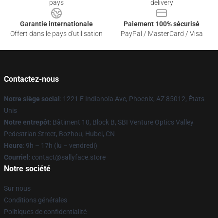
pays
delivery
Garantie internationale
Paiement 100% sécurisé
Offert dans le pays d'utilisation
PayPal / MasterCard / Visa
Contactez-nous
Notre siège social
: 1221 E Indianola Ave, Phoenix, AZ 85012, États-
Unis
Notre entrepôt
: Bâtiment 10, Block B, SBI Venture Optics Valley
Pedestrian Street, Bozhou, Hubei, CN
Heure
: 9h – 17h (lu – vendredi)
Courriel
: contact@sallyface.store
Notre société
Sur nous
Conditions générales
Politiques de confidentialité