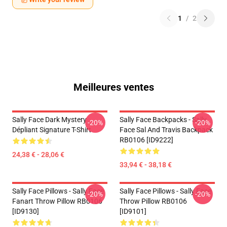
1
/
2
Meilleures ventes
Sally Face Dark Mystery
Sally Face Backpacks - Sally
-20%
-20%
Dépliant Signature T-Shirt
Face Sal And Travis Backpack
RB0106 [ID9222]
24,38 € - 28,06 €
33,94 € - 38,18 €
Sally Face Pillows - Sally Face
Sally Face Pillows - Sally Face
-20%
-20%
Fanart Throw Pillow RB0106
Throw Pillow RB0106
[ID9130]
[ID9101]