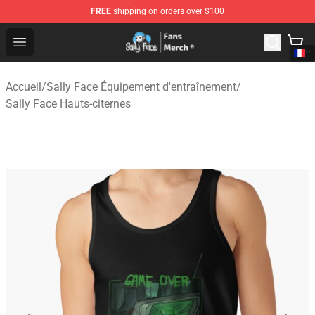
FREE
shipping on orders over $100
Sally Face Store - Official Sally Face Merchandise Shop
Open menu
Accueil
/
Sally Face Équipement d'entraînement
/
Sally Face Hauts-citernes