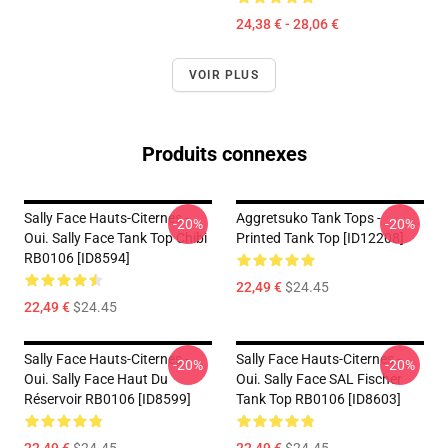
24,38 € - 28,06 €
VOIR PLUS
Produits connexes
Sally Face Hauts-Citernes -
Aggretsuko Tank Tops -
-20%
-20%
Oui. Sally Face Tank Top Chibi
Printed Tank Top [ID12208]
RB0106 [ID8594]
22,49 €
$24.45
22,49 €
$24.45
Sally Face Hauts-Citernes -
Sally Face Hauts-Citernes -
-20%
-20%
Oui. Sally Face Haut Du
Oui. Sally Face SAL Fischer
Réservoir RB0106 [ID8599]
Tank Top RB0106 [ID8603]