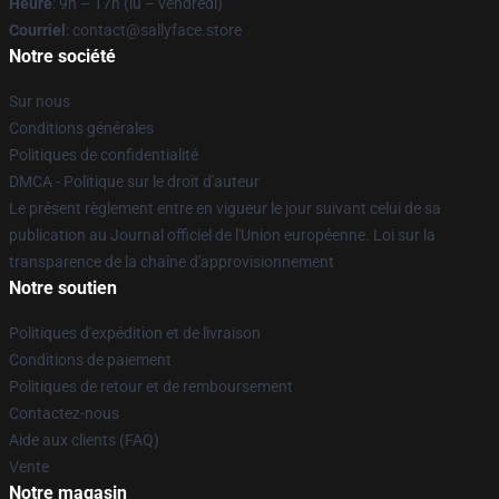
Heure
: 9h – 17h (lu – vendredi)
Courriel
: contact@sallyface.store
Notre société
Sur nous
Conditions générales
Politiques de confidentialité
DMCA - Politique sur le droit d'auteur
Le présent règlement entre en vigueur le jour suivant celui de sa
publication au Journal officiel de l'Union européenne. Loi sur la
transparence de la chaîne d'approvisionnement
Notre soutien
Politiques d'expédition et de livraison
Conditions de paiement
Politiques de retour et de remboursement
Contactez-nous
Aide aux clients (FAQ)
Vente
Notre magasin