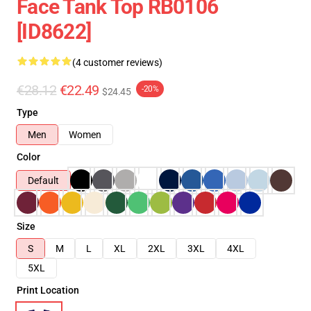
Face Tank Top RB0106
[ID8622]
(4 customer reviews)
€28.12
€22.49
-20%
$24.45
Type
Men
Women
Color
Default
Size
S
M
L
XL
2XL
3XL
4XL
5XL
Print Location