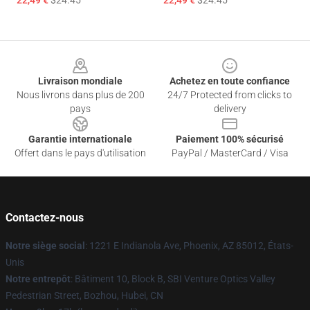
22,49 €
$24.45
22,49 €
$24.45
Footer
Livraison mondiale
Achetez en toute confiance
Nous livrons dans plus de 200
24/7 Protected from clicks to
pays
delivery
Garantie internationale
Paiement 100% sécurisé
Offert dans le pays d'utilisation
PayPal / MasterCard / Visa
Contactez-nous
Notre siège social
: 1221 E Indianola Ave, Phoenix, AZ 85012, États-
Unis
Notre entrepôt
: Bâtiment 10, Block B, SBI Venture Optics Valley
Pedestrian Street, Bozhou, Hubei, CN