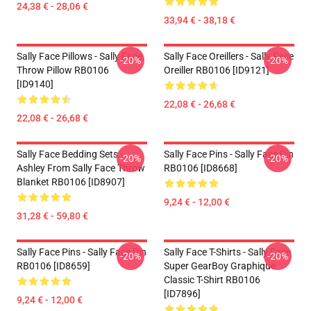
24,38 € - 28,06 €
33,94 € - 38,18 €
Sally Face Pillows - Sally Face.
Sally Face Oreillers - Sally Face
-20%
-20%
Throw Pillow RB0106
Oreiller RB0106 [ID9121]
[ID9140]
22,08 € - 26,68 €
22,08 € - 26,68 €
Sally Face Bedding Sets -
Sally Face Pins - Sally Face Pin
-20%
-20%
Ashley From Sally Face Throw
RB0106 [ID8668]
Blanket RB0106 [ID8907]
9,24 € - 12,00 €
31,28 € - 59,80 €
Sally Face Pins - Sally Face Pin
Sally Face T-Shirts - Sally Face
-20%
-20%
RB0106 [ID8659]
Super GearBoy Graphique
Classic T-Shirt RB0106
[ID7896]
9,24 € - 12,00 €