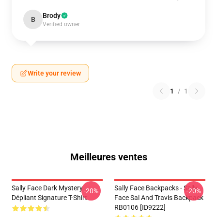
Brody
B
Verified owner
Write your review
1
/
1
Meilleures ventes
Sally Face Dark Mystery
Sally Face Backpacks - Sally
-20%
-20%
Dépliant Signature T-Shirt
Face Sal And Travis Backpack
RB0106 [ID9222]