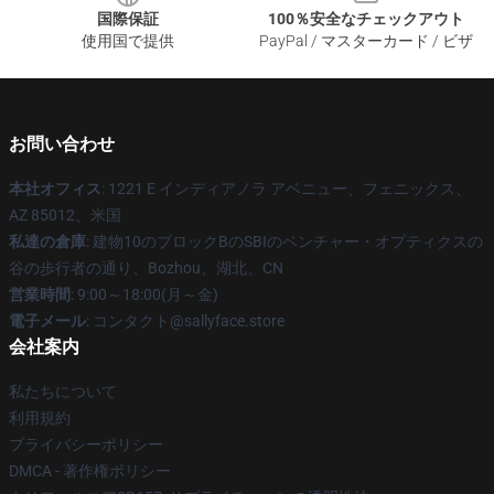
国際保証
100％安全なチェックアウト
使用国で提供
PayPal / マスターカード / ビザ
お問い合わせ
本社オフィス
: 1221 E インディアノラ アベニュー、フェニックス、
AZ 85012、米国
私達の倉庫
: 建物10のブロックBのSBIのベンチャー・オプティクスの
谷の歩行者の通り、Bozhou、湖北、CN
営業時間
: 9:00～18:00(月～金)
電子メール
: コンタクト@sallyface.store
会社案内
私たちについて
利用規約
プライバシーポリシー
DMCA - 著作権ポリシー