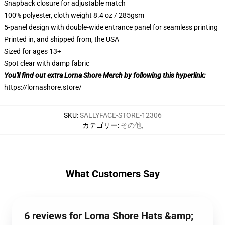
Snapback closure for adjustable match
100% polyester, cloth weight 8.4 oz / 285gsm
5-panel design with double-wide entrance panel for seamless printing
Printed in, and shipped from, the USA
Sized for ages 13+
Spot clear with damp fabric
You'll find out extra Lorna Shore Merch by following this hyperlink:
https://lornashore.store/
SKU
:
SALLYFACE-STORE-12306
カテゴリー
:
その他
,
What Customers Say
6 reviews for Lorna Shore Hats &amp;