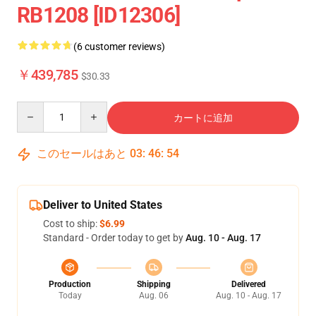
RB1208 [ID12306]
(6 customer reviews)
￥439,785
$30.33
Quantity
カートに追加
このセールはあと
03
:
46
:
54
Deliver to United States
Cost to ship:
$6.99
Standard - Order today to get by
Aug. 10 - Aug. 17
Production
Shipping
Delivered
Today
Aug. 06
Aug. 10 - Aug. 17