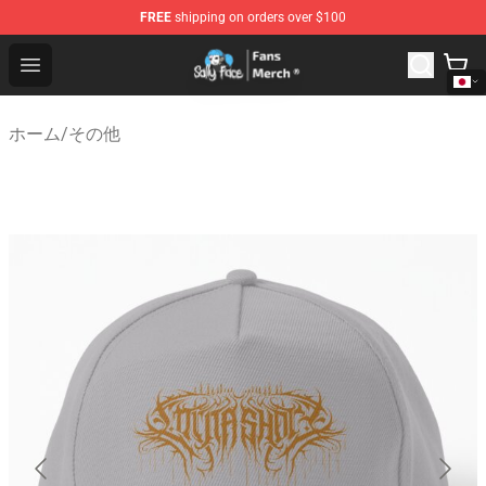
FREE
shipping on orders over $100
Sally Face Store - Official Sally Face Merchandise Shop
Open menu
ホーム
/
その他