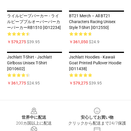
ライルピープパーカー - ライ
BT21 Merch – All BT21
ルピーププルオーバーパーカ
Characters Racing Unisex
ーパーカーRB1510 [ID12234]
Style T-Shirt [ID12550]
￥579,275
$39.95
￥361,050
$24.9
Jschlatt T-Shirt - Jschlatt
Jschlatt Hoodies - Kawaii
Girlboss Unisex T-Shirt
Goat Printed Pullover Hoodie
[ID10602]
[ID11438]
￥361,775
$24.95
￥579,275
$39.95
Footer
世界中に配送
安心してお買い物
200カ国以上に配送
クリックから配送まで24/7保護