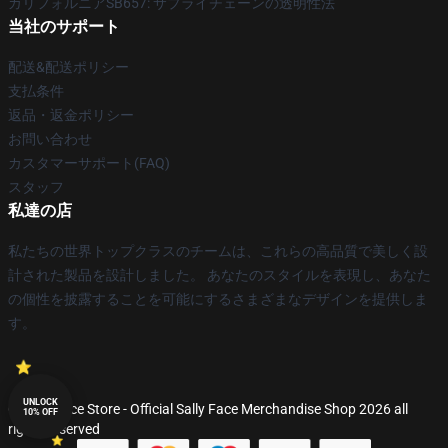
カリフォルニアSB657: サプライチェーンの透明性法
当社のサポート
配送&配送ポリシー
支払条件
返品・返金ポリシー
お問い合わせ
カスタマーサポート(FAQ)
スタッフ
私達の店
私たちの世界トップクラスのチームは、これらの高品質で美しく設
計された製品を設計しました。 あなたのスタイルを表現し、あなた
の個性を披露することを可能にするさまざまなデザインを提供しま
す。
UNLOCK
© Sally Face Store - Official Sally Face Merchandise Shop 2026 all
10% OFF
rights reserved