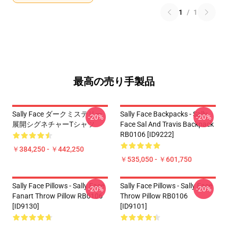
1
/
1
最高の売り手製品
Sally Face ダークミステリー
Sally Face Backpacks - Sally
-20%
-20%
展開シグネチャーTシャツ
Face Sal And Travis Backpack
RB0106 [ID9222]
￥384,250 - ￥442,250
￥535,050 - ￥601,750
Sally Face Pillows - Sally Face
Sally Face Pillows - Sally Face
-20%
-20%
Fanart Throw Pillow RB0106
Throw Pillow RB0106
[ID9130]
[ID9101]