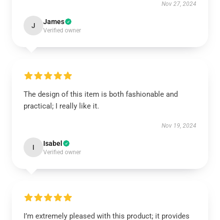
Nov 27, 2024
James
J
Verified owner
The design of this item is both fashionable and
practical; I really like it.
Nov 19, 2024
Isabel
I
Verified owner
I’m extremely pleased with this product; it provides