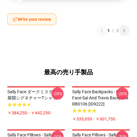
Write your review
1
/
2
最高の売り手製品
Sally Face ダークミステリー
Sally Face Backpacks - Sally
-20%
-20%
展開シグネチャーTシャツ
Face Sal And Travis Backpack
RB0106 [ID9222]
￥384,250 - ￥442,250
￥535,050 - ￥601,750
Sally Face Pillows - Sally Face
Sally Face Pillows - Sally Face
-20%
-20%