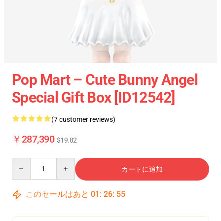
Pop Mart – Cute Bunny Angel
Special Gift Box [ID12542]
(7 customer reviews)
￥287,390
$19.82
Quantity
カートに追加
このセールはあと
01
:
26
:
54