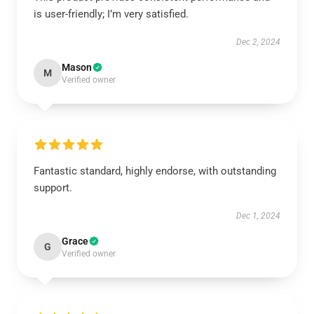
is user-friendly; I’m very satisfied.
Dec 2, 2024
Mason
M
Verified owner
Fantastic standard, highly endorse, with outstanding
support.
Dec 1, 2024
Grace
G
Verified owner