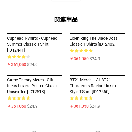
関連商品
Cuphead T-Shirts - Cuphead
Elden Ring The Blade Boss
Summer Classic T-Shirt
Classic T-Shirts [ID12482]
[ID12441]
￥361,050
$24.9
￥361,050
$24.9
Game Theory Merch - Gift
BT21 Merch – All BT21
Ideas Lovers Printed Classic
Characters Racing Unisex
Unisex Tee [ID12513]
Style T-Shirt [ID12550]
￥361,050
$24.9
￥361,050
$24.9
Footer