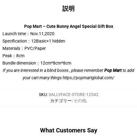
説明
Pop Mart – Cute Bunny Angel Special Gift Box
Launch time：Nov.11,2020
Specification：12Basic+1 hidden
Materials：PVC/Paper
Peak：8cm
Bundle dimension：12cm*8cm*8cm
If you are interested in a blind boxes , please remember
Pop Mart
to add
your cart many things
https://popmartglobal.com/
SKU
:
SALLYFACE-STORE-12542
カテゴリー
:
その他
,
What Customers Say