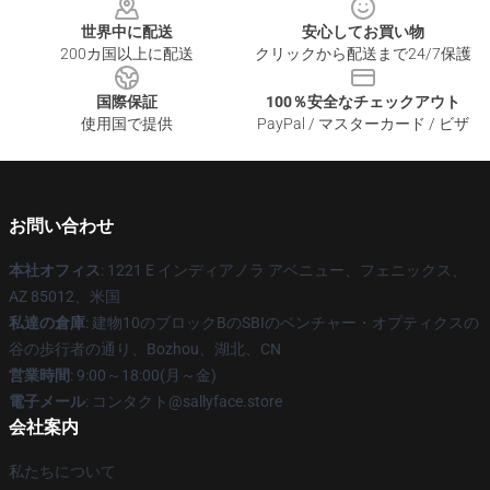
世界中に配送
安心してお買い物
200カ国以上に配送
クリックから配送まで24/7保護
国際保証
100％安全なチェックアウト
使用国で提供
PayPal / マスターカード / ビザ
お問い合わせ
本社オフィス
: 1221 E インディアノラ アベニュー、フェニックス、
AZ 85012、米国
私達の倉庫
: 建物10のブロックBのSBIのベンチャー・オプティクスの
谷の歩行者の通り、Bozhou、湖北、CN
営業時間
: 9:00～18:00(月～金)
電子メール
: コンタクト@sallyface.store
会社案内
私たちについて