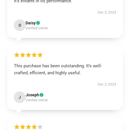
it’s evident in its performance.
Dec 5, 2024
Daisy
D
Verified owner
This purchase has been outstanding. It’s well-
crafted, efficient, and highly useful.
Dec 3, 2024
Joseph
J
Verified owner