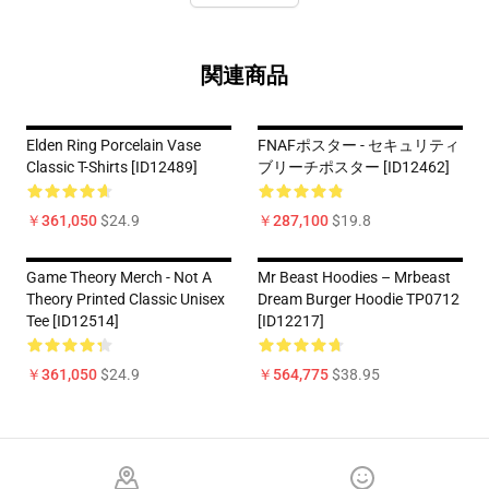
関連商品
Elden Ring Porcelain Vase
FNAFポスター - セキュリティ
Classic T-Shirts [ID12489]
ブリーチポスター [ID12462]
￥361,050
$24.9
￥287,100
$19.8
Game Theory Merch - Not A
Mr Beast Hoodies – Mrbeast
Theory Printed Classic Unisex
Dream Burger Hoodie TP0712
Tee [ID12514]
[ID12217]
￥361,050
$24.9
￥564,775
$38.95
Footer