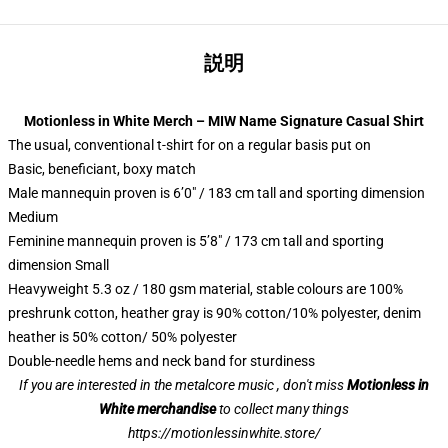
説明
Motionless in White Merch – MIW Name Signature Casual Shirt
The usual, conventional t-shirt for on a regular basis put on
Basic, beneficiant, boxy match
Male mannequin proven is 6’0″ / 183 cm tall and sporting dimension
Medium
Feminine mannequin proven is 5’8″ / 173 cm tall and sporting
dimension Small
Heavyweight 5.3 oz / 180 gsm material, stable colours are 100%
preshrunk cotton, heather gray is 90% cotton/10% polyester, denim
heather is 50% cotton/ 50% polyester
Double-needle hems and neck band for sturdiness
If you are interested in the metalcore music , don't miss
Motionless in
White merchandise
to collect many things
https://motionlessinwhite.store/