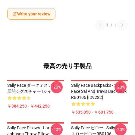
Write your review
1
/
1
最高の売り手製品
Sally Face ダークミステリー
Sally Face Backpacks - Sally
-20%
-20%
展開シグネチャーTシャツ
Face Sal And Travis Backpack
RB0106 [ID9222]
￥384,250 - ￥442,250
￥535,050 - ￥601,750
Sally Face Pillows - Larry
Sally Face ピロー - Sally Face
-20%
-20%
Johnson Throw Pillow
スローピローRB0106