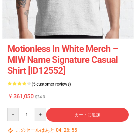
Motionless In White Merch –
MIW Name Signature Casual
Shirt [ID12552]
(5 customer reviews)
￥361,050
$24.9
Quantity
カートに追加
このセールはあと
04
:
26
:
54