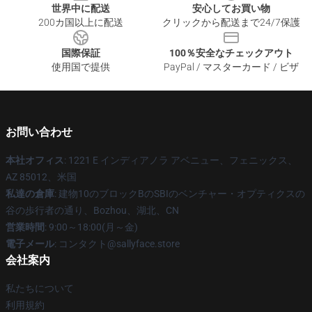
世界中に配送
安心してお買い物
200カ国以上に配送
クリックから配送まで24/7保護
国際保証
100％安全なチェックアウト
使用国で提供
PayPal / マスターカード / ビザ
お問い合わせ
本社オフィス
: 1221 E インディアノラ アベニュー、フェニックス、
AZ 85012、米国
私達の倉庫
: 建物10のブロックBのSBIのベンチャー・オプティクスの
谷の歩行者の通り、Bozhou、湖北、CN
営業時間
: 9:00～18:00(月～金)
電子メール
: コンタクト@sallyface.store
会社案内
私たちについて
利用規約