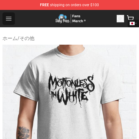
FREE
shipping on orders over $100
Sally Face Store - Official Sally Face Merchandise Shop
Open menu
ホーム
/
その他