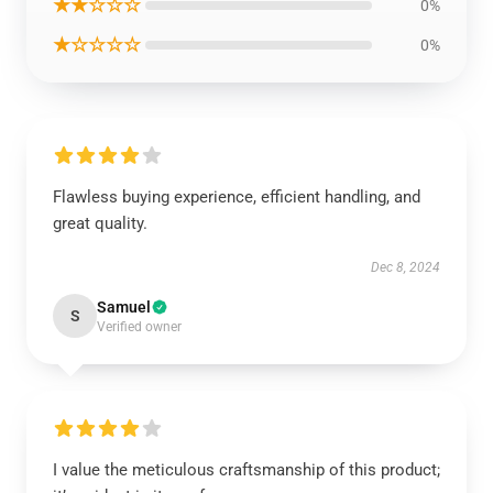
★★☆☆☆
0%
★☆☆☆☆
0%
Flawless buying experience, efficient handling, and
great quality.
Dec 8, 2024
Samuel
S
Verified owner
I value the meticulous craftsmanship of this product;