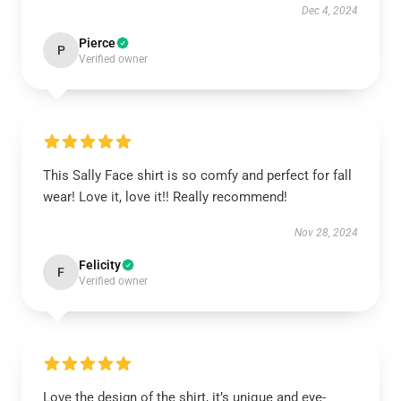
Dec 4, 2024
Pierce
P
Verified owner
This Sally Face shirt is so comfy and perfect for fall
wear! Love it, love it!! Really recommend!
Nov 28, 2024
Felicity
F
Verified owner
Love the design of the shirt, it’s unique and eye-