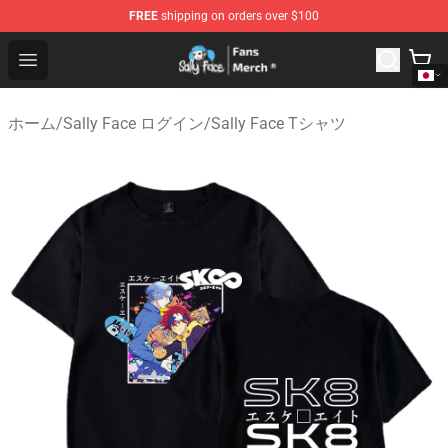
FREE
shipping on orders over $100
Sally Face Store - Official Sally Face Merchandise Shop
Open menu
ホーム
/
Sally Face ログイン
/
Sally Face Tシャツ