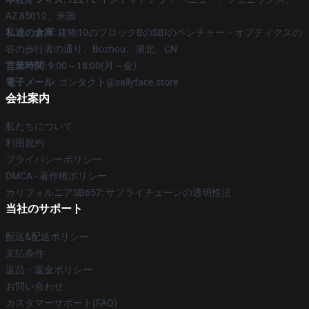
AZ 85012、米国
私達の倉庫
: 建物10のブロックBのSBIのベンチャー・オプティクスの
谷の歩行者の通り、Bozhou、湖北、CN
営業時間
: 9:00～18:00(月～金)
電子メール
: コンタクト@sallyface.store
会社案内
私たちについて
利用規約
プライバシーポリシー
DMCA - 著作権ポリシー
カリフォルニアSB657: サプライチェーンの透明性法
当社のサポート
配送&配送ポリシー
支払条件
返品・返金ポリシー
お問い合わせ
カスタマーサポート(FAQ)