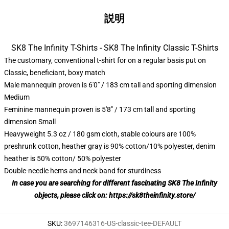
説明
SK8 The Infinity T-Shirts - SK8 The Infinity Classic T-Shirts
The customary, conventional t-shirt for on a regular basis put on
Classic, beneficiant, boxy match
Male mannequin proven is 6'0" / 183 cm tall and sporting dimension
Medium
Feminine mannequin proven is 5'8" / 173 cm tall and sporting
dimension Small
Heavyweight 5.3 oz / 180 gsm cloth, stable colours are 100%
preshrunk cotton, heather gray is 90% cotton/10% polyester, denim
heather is 50% cotton/ 50% polyester
Double-needle hems and neck band for sturdiness
In case you are searching for different fascinating SK8 The Infinity
objects, please click on:
https://sk8theinfinity.store/
SKU
:
3697146316-US-classic-tee-DEFAULT