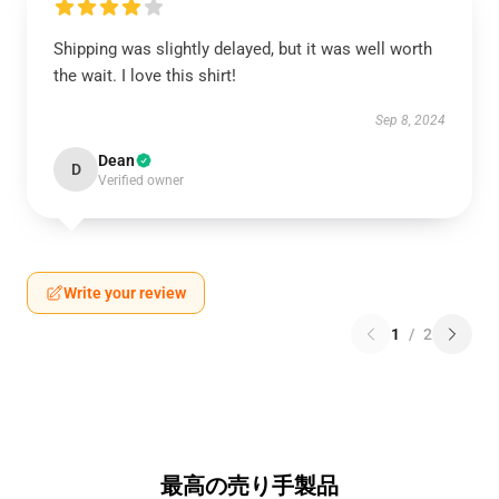
Shipping was slightly delayed, but it was well worth
the wait. I love this shirt!
Sep 8, 2024
Dean
D
Verified owner
Write your review
1
/
2
最高の売り手製品