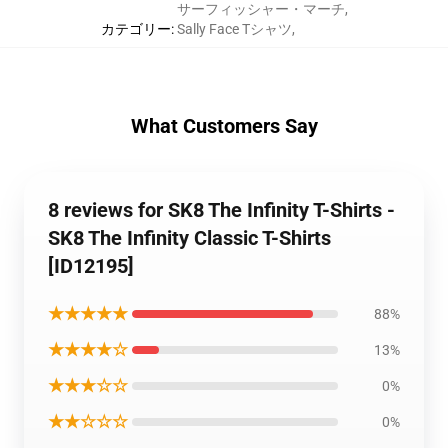
サーフィッシャー・マーチ
,
カテゴリー
:
Sally Face Tシャツ
,
What Customers Say
8 reviews for SK8 The Infinity T-Shirts -
SK8 The Infinity Classic T-Shirts
[ID12195]
★★★★★
88%
★★★★☆
13%
★★★☆☆
0%
★★☆☆☆
0%