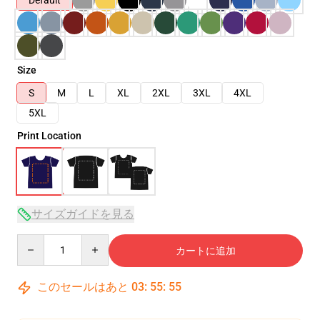
Default
Size
S
M
L
XL
2XL
3XL
4XL
5XL
Print Location
サイズガイドを見る
Quantity
カートに追加
このセールはあと
03
:
55
:
54