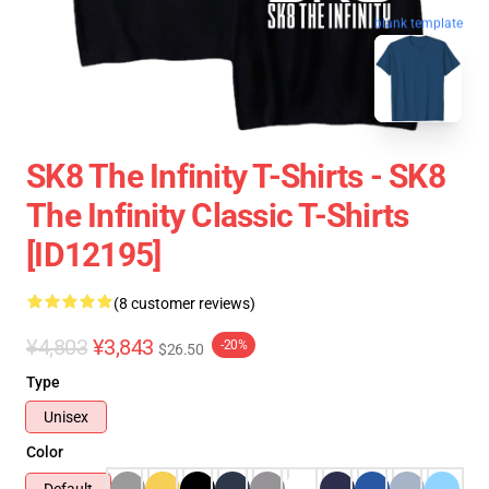
blank template
SK8 The Infinity T-Shirts - SK8
The Infinity Classic T-Shirts
[ID12195]
(8 customer reviews)
¥4,803
¥3,843
-20%
$26.50
Type
Unisex
Color