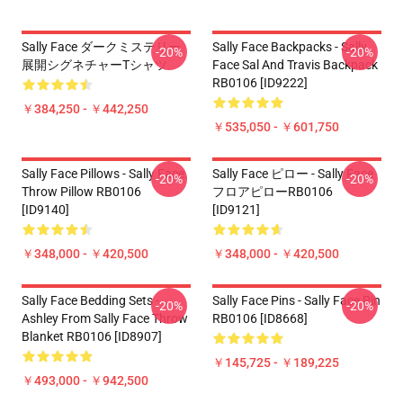
Sally Face ダークミステリー
Sally Face Backpacks - Sally
-20%
-20%
展開シグネチャーTシャツ
Face Sal And Travis Backpack
RB0106 [ID9222]
￥384,250 - ￥442,250
￥535,050 - ￥601,750
Sally Face Pillows - Sally Face.
Sally Face ピロー - Sally Face
-20%
-20%
Throw Pillow RB0106
フロアピローRB0106
[ID9140]
[ID9121]
￥348,000 - ￥420,500
￥348,000 - ￥420,500
Sally Face Bedding Sets -
Sally Face Pins - Sally Face Pin
-20%
-20%
Ashley From Sally Face Throw
RB0106 [ID8668]
Blanket RB0106 [ID8907]
￥145,725 - ￥189,225
￥493,000 - ￥942,500