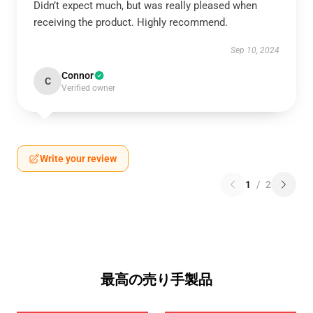
Didn’t expect much, but was really pleased when
receiving the product. Highly recommend.
Sep 10, 2024
Connor
C
Verified owner
Write your review
1
/
2
最高の売り手製品