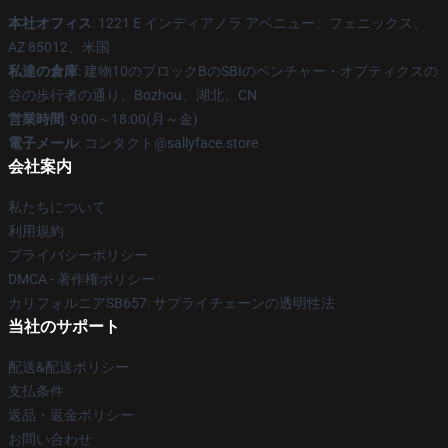
本社オフィス
: 1221 E インディアノラ アベニュー、フェニックス、
AZ 85012、米国
私達の倉庫
: 建物10のブロックBのSBIのベンチャー・オプティクスの
谷の歩行者の通り、Bozhou、湖北、CN
営業時間
: 9:00～18:00(月～金)
電子メール
: コンタクト@sallyface.store
会社案内
私たちについて
利用規約
プライバシーポリシー
DMCA - 著作権ポリシー
カリフォルニアSB657: サプライチェーンの透明性法
当社のサポート
配送&配送ポリシー
支払条件
返品・返金ポリシー
お問い合わせ