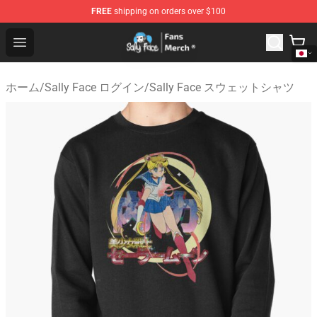
FREE
shipping on orders over $100
Sally Face Store - Official Sally Face Merchandise Shop
Open menu
ホーム
/
Sally Face ログイン
/
Sally Face スウェットシャツ