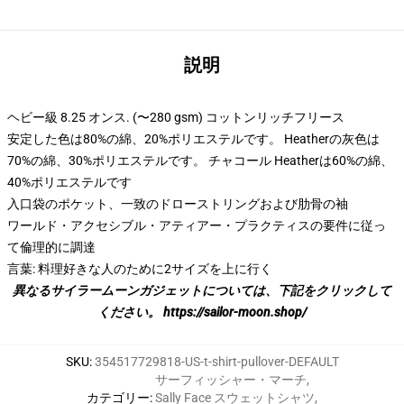
説明
ヘビー級 8.25 オンス. (〜280 gsm) コットンリッチフリース
安定した色は80%の綿、20%ポリエステルです。 Heatherの灰色は
70%の綿、30%ポリエステルです。 チャコール Heatherは60%の綿、
40%ポリエステルです
入口袋のポケット、一致のドローストリングおよび肋骨の袖
ワールド・アクセシブル・アティアー・プラクティスの要件に従っ
て倫理的に調達
言葉: 料理好きな人のために2サイズを上に行く
異なるサイラームーンガジェットについては、下記をクリックして
ください。
https://sailor-moon.shop/
SKU
:
354517729818-US-t-shirt-pullover-DEFAULT
サーフィッシャー・マーチ
,
カテゴリー
:
Sally Face スウェットシャツ
,