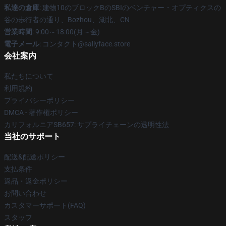
私達の倉庫
: 建物10のブロックBのSBIのベンチャー・オプティクスの
谷の歩行者の通り、Bozhou、湖北、CN
営業時間
: 9:00～18:00(月～金)
電子メール
: コンタクト@sallyface.store
会社案内
私たちについて
利用規約
プライバシーポリシー
DMCA - 著作権ポリシー
カリフォルニアSB657: サプライチェーンの透明性法
当社のサポート
配送&配送ポリシー
支払条件
返品・返金ポリシー
お問い合わせ
カスタマーサポート(FAQ)
スタッフ