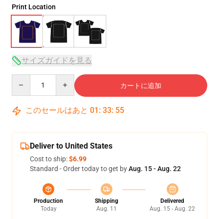
Print Location
サイズガイドを見る
Quantity
カートに追加
このセールはあと
01
:
33
:
54
Deliver to United States
Cost to ship:
$6.99
Standard - Order today to get by
Aug. 15 - Aug. 22
Production
Shipping
Delivered
Today
Aug. 11
Aug. 15 - Aug. 22