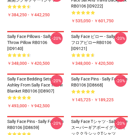
展開シグネチャーTシャツ
Face Sal And Travis Backpack
RB0106 [ID9222]
￥384,250 - ￥442,250
￥535,050 - ￥601,750
Sally Face Pillows - Sally Face.
Sally Face ピロー - Sally Face
-20%
-20%
Throw Pillow RB0106
フロアピローRB0106
[ID9140]
[ID9121]
￥348,000 - ￥420,500
￥348,000 - ￥420,500
Sally Face Bedding Sets -
Sally Face Pins - Sally Face Pin
-20%
-20%
Ashley From Sally Face Throw
RB0106 [ID8668]
Blanket RB0106 [ID8907]
￥145,725 - ￥189,225
￥493,000 - ￥942,500
Sally Face Pins - Sally Face Pin
Sally Face Tシャツ - Sally Face
-20%
-20%
RB0106 [ID8659]
スーパーギアボーイグラフィ
ッククラシックTシャツ