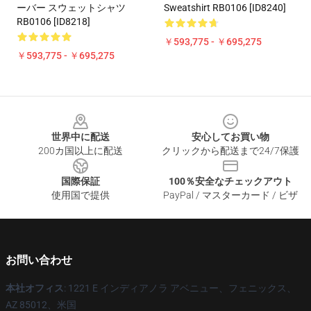
ーバー スウェットシャツ
Sweatshirt RB0106 [ID8240]
RB0106 [ID8218]
￥593,775 - ￥695,275
￥593,775 - ￥695,275
Footer
世界中に配送
安心してお買い物
200カ国以上に配送
クリックから配送まで24/7保護
国際保証
100％安全なチェックアウト
使用国で提供
PayPal / マスターカード / ビザ
お問い合わせ
本社オフィス
: 1221 E インディアノラ アベニュー、フェニックス、
AZ 85012、米国