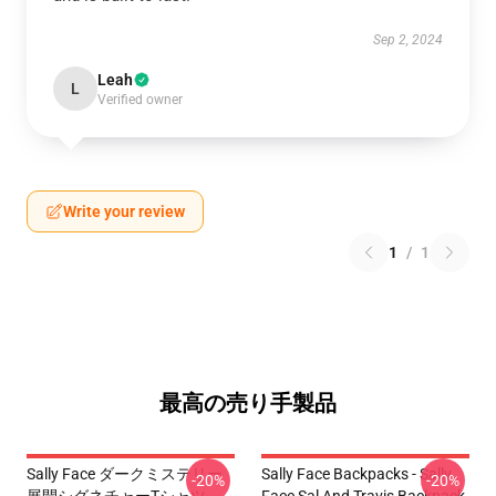
Sep 2, 2024
Leah
L
Verified owner
Write your review
1
/
1
最高の売り手製品
Sally Face ダークミステリー
Sally Face Backpacks - Sally
-20%
-20%