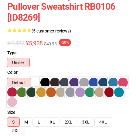
Pullover Sweatshirt RB0106
[ID8269]
(5 customer reviews)
¥7,422
¥5,938
-20%
$40.95
Type
Unisex
Color
Default
Size
S
M
L
XL
2XL
3XL
4XL
5XL