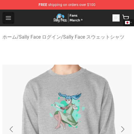
FREE
shipping on orders over $100
Sally Face Store - Official Sally Face Merchandise Shop
Open menu
ホーム
/
Sally Face ログイン
/
Sally Face スウェットシャツ