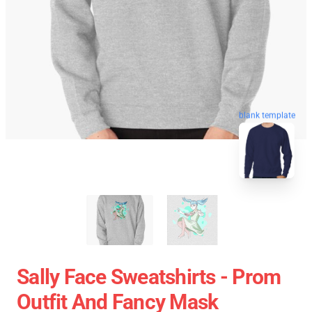
blank template
Sally Face Sweatshirts - Prom
Outfit And Fancy Mask