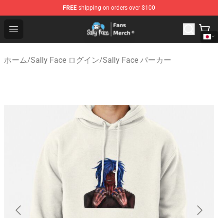
FREE
shipping on orders over $100
Sally Face Store - Official Sally Face Merchandise Shop
Open menu
ホーム
/
Sally Face ログイン
/
Sally Face パーカー