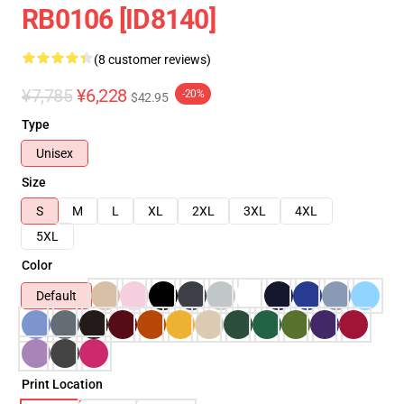
RB0106 [ID8140]
(8 customer reviews)
¥7,785
¥6,228
-20%
$42.95
Type
Unisex
Size
S
M
L
XL
2XL
3XL
4XL
5XL
Color
Default
Print Location