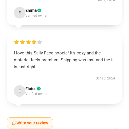
Nov 1, 2024
Emma
E
Verified owner
I love this Sally Face hoodie! It’s cozy and the
material feels premium. Shipping was fast and the fit
is just right.
Oct 10, 2024
Eloise
E
Verified owner
Write your review