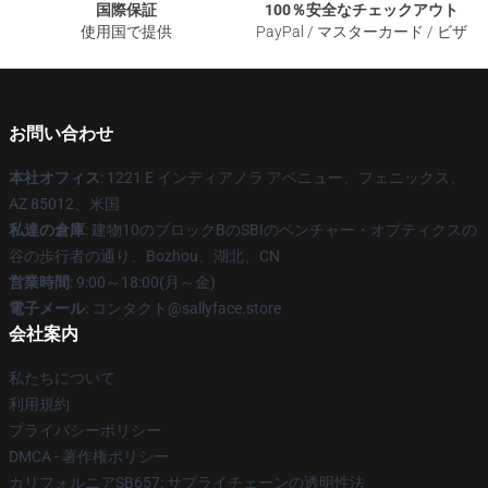
国際保証
100％安全なチェックアウト
使用国で提供
PayPal / マスターカード / ビザ
お問い合わせ
本社オフィス
: 1221 E インディアノラ アベニュー、フェニックス、
AZ 85012、米国
私達の倉庫
: 建物10のブロックBのSBIのベンチャー・オプティクスの
谷の歩行者の通り、Bozhou、湖北、CN
営業時間
: 9:00～18:00(月～金)
電子メール
: コンタクト@sallyface.store
会社案内
私たちについて
利用規約
プライバシーポリシー
DMCA - 著作権ポリシー
カリフォルニアSB657: サプライチェーンの透明性法