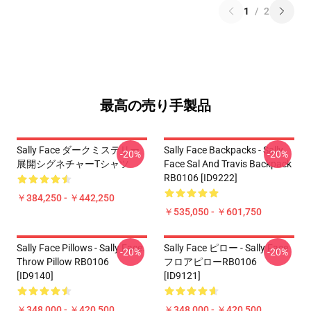
1
/
2
最高の売り手製品
Sally Face ダークミステリー
Sally Face Backpacks - Sally
-20%
-20%
展開シグネチャーTシャツ
Face Sal And Travis Backpack
RB0106 [ID9222]
￥384,250 - ￥442,250
￥535,050 - ￥601,750
Sally Face Pillows - Sally Face.
Sally Face ピロー - Sally Face
-20%
-20%
Throw Pillow RB0106
フロアピローRB0106
[ID9140]
[ID9121]
￥348,000 - ￥420,500
￥348,000 - ￥420,500