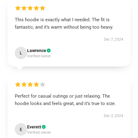
This hoodie is exactly what I needed. The fit is
fantastic, and it’s warm without being too heavy.
Dec 7, 2024
Lawrence
L
Verified owner
Perfect for casual outings or just relaxing. The
hoodie looks and feels great, and it’s true to size.
Dec 3, 2024
Everett
E
Verified owner