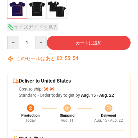
サイズガイドを見る
Quantity
カートに追加
このセールはあと
02
:
55
:
53
Deliver to United States
Cost to ship:
$6.99
Standard - Order today to get by
Aug. 15 - Aug. 22
Production
Shipping
Delivered
Today
Aug. 11
Aug. 15 - Aug. 22