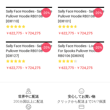
Sally Face Hoodies - Sally Face
Sally Face Hoodies - Sally Face
-20%
-20%
Pullover Hoodie RB0106
Pullover Hoodie RB0106
[ID8110]
[ID8101]
￥622,775 - ￥724,275
￥622,775 - ￥724,275
Sally Face Hoodies - Sally Face
Sally Face Hoodies - Looking
-20%
-20%
Pullover Hoodie RB0106
For Spooks Pullover Hoodie
[ID8127]
RB0106 [ID8093]
￥622,775 - ￥724,275
￥622,775 - ￥724,275
Footer
世界中に配送
安心してお買い物
200カ国以上に配送
クリックから配送まで24/7保護