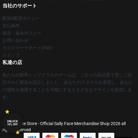
当社のサポート
配送&配送ポリシー
支払条件
返品・返金ポリシー
お問い合わせ
カスタマーサポート(FAQ)
スタッフ
私達の店
私たちの世界トップクラスのチームは、これらの高品質で美しく設
計された製品を設計しました。 あなたのスタイルを表現し、あなた
の個性を披露することを可能にするさまざまなデザインを提供しま
す。
UNLOCK
© Sally Face Store - Official Sally Face Merchandise Shop 2026 all
10% OFF
rights reserved