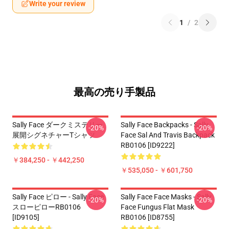
Write your review
1
/
2
最高の売り手製品
Sally Face ダークミステリー
Sally Face Backpacks - Sally
-20%
-20%
展開シグネチャーTシャツ
Face Sal And Travis Backpack
RB0106 [ID9222]
￥384,250 - ￥442,250
￥535,050 - ￥601,750
Sally Face ピロー - Sally Face
Sally Face Face Masks - Sally
-20%
-20%
スローピローRB0106
Face Fungus Flat Mask
[ID9105]
RB0106 [ID8755]