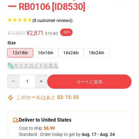
ー RB0106 [ID8530]
(8 customer reviews)
¥3,589
¥2,871
-20%
$19.80
Size
12x18in
16x16in
16x24in
18x24in
サイズガイドを見る
Quantity
カートに追加
このセールはあと
03
:
15
:
54
Deliver to United States
Cost to ship:
$6.99
Standard - Order today to get by
Aug. 17 - Aug. 24