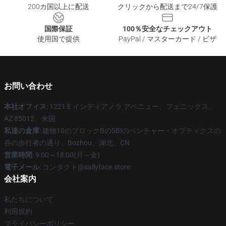
200カ国以上に配送
クリックから配送まで24/7保護
国際保証
100％安全なチェックアウト
使用国で提供
PayPal / マスターカード / ビザ
お問い合わせ
本社オフィス
: 1221 E インディアノラ アベニュー、フェニックス、
AZ 85012、米国
私達の倉庫
: 建物10のブロックBのSBIのベンチャー・オプティクスの
谷の歩行者の通り、Bozhou、湖北、CN
営業時間
: 9:00～18:00(月～金)
電子メール
: コンタクト@sallyface.store
会社案内
私たちについて
利用規約
プライバシーポリシー