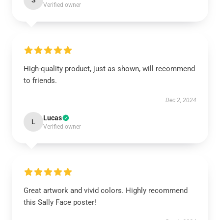
S
Verified owner
High-quality product, just as shown, will recommend
to friends.
Dec 2, 2024
Lucas
L
Verified owner
Great artwork and vivid colors. Highly recommend
this Sally Face poster!