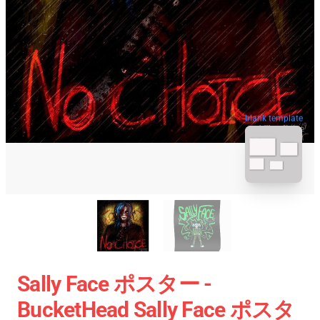
blank template
Sally Face ポスター -
BucketHead Sally Face ポスタ