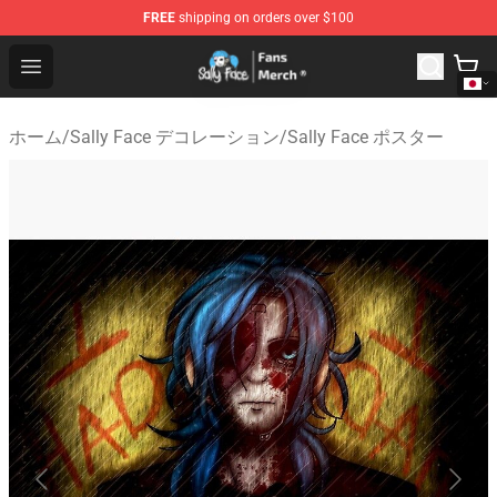
FREE
shipping on orders over $100
Sally Face Store - Official Sally Face Merchandise Shop
Open menu
ホーム
/
Sally Face デコレーション
/
Sally Face ポスター