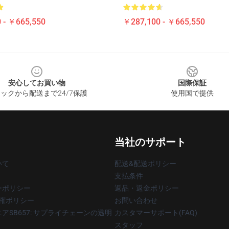
 - ￥665,550
￥287,100 - ￥665,550
安心してお買い物
国際保証
ックから配送まで24/7保護
使用国で提供
当社のサポート
いて
配送&配送ポリシー
支払条件
ーポリシー
返品・返金ポリシー
著作権ポリシー
お問い合わせ
アSB657: サプライチェーンの透明
カスタマーサポート(FAQ)
スタッフ