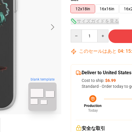
12x18in
16x16in
16x
サイズガイドを見る
Quantity
このセールはあと
04
:
15
Deliver to United States
blank template
Cost to ship:
$6.99
Standard - Order today to g
Production
Today
安全な取引