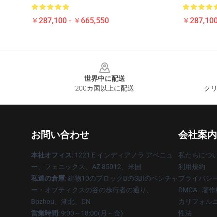
￥287,100 - ￥665,550
￥287,100
Footer
世界中に配送
200カ国以上に配送
クリ
お問い合わせ
会社案内
本社オフィス
: 1221 E インディアノラ アベニュ
私たちにつ
ー、フェニックス、AZ 85012、米国
利用規約
私達の倉庫
: 建物10のブロックBのSBIのベンチャ
プライバシ
ー・オプティクスの谷の歩行者の通り、
DMCA - 
Bozhou、湖北、CN
カリフォルニ
営業時間
: 9:00～18:00(月～金)
性法