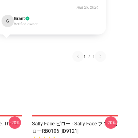
Aug 29, 2024
Grant
G
Verified owner
1
/
1
-20%
-20%
ce. Throw
Sally Face ピロー - Sally Face フロアピ
ローRB0106 [ID9121]