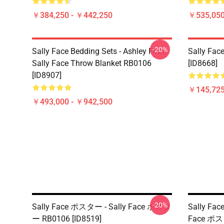
￥384,250 - ￥442,250
￥535,050
-20%
Sally Face Bedding Sets - Ashley From
Sally Face
Sally Face Throw Blanket RB0106
[ID8668]
[ID8907]
￥145,725
￥493,000 - ￥942,500
-20%
Sally Face ポスター - Sally Face ポスタ
Sally Fa
ー RB0106 [ID8519]
Face ポスタ