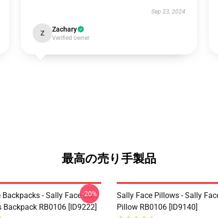
Sep 23, 2024
Zachary
Z
Verified owner
最高の売り手製品
-20%
 Backpacks - Sally Face Sal
Sally Face Pillows - Sally Fa
s Backpack RB0106 [ID9222]
Pillow RB0106 [ID9140]