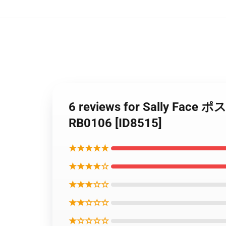
6 reviews for Sall
RB0106 [ID8515]
★★★★★
★★★★☆
★★★☆☆
★★☆☆☆
★☆☆☆☆