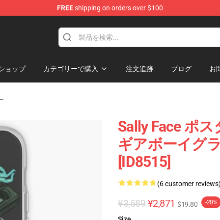
FREE
shipping on orders over $100
p
ショップ
カテゴリーで購入
注文追跡
ブログ
お
ー
Sally Face 
ギアボーイグラ
[ID8515]
(6 customer reviews
¥3,589
¥2,871
-20%
$19.80
Size