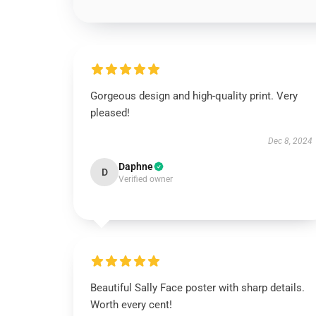
Gorgeous design and high-quality print. Very
pleased!
Dec 8, 2024
Daphne
D
Verified owner
Beautiful Sally Face poster with sharp details.
Worth every cent!