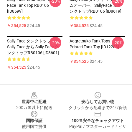
-20%
-20%
Face Tank Top RB0106
ムオーバー、SallyFace ... タ
[ID8599]
ンクトップRB0106 [ID8619]
￥354,525
$24.45
￥354,525
$24.45
Sally Face タンクトップ ・
Aggretsuko Tank Tops -
-20%
-20%
Sally Face から Sally Face タ
Printed Tank Top [ID12208]
ンクトップRB0106 [ID8601]
￥354,525
$24.45
￥354,525
$24.45
Footer
世界中に配送
安心してお買い物
200カ国以上に配送
クリックから配送まで24/7保護
国際保証
100％安全なチェックアウト
使用国で提供
PayPal / マスターカード / ビザ