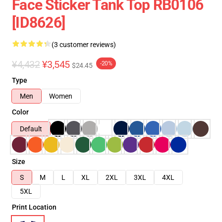
Face Sticker Tank Top RB0106
[ID8626]
(3 customer reviews)
¥4,432
¥3,545
-20%
$24.45
Type
Men
Women
Color
Default
Size
S
M
L
XL
2XL
3XL
4XL
5XL
Print Location