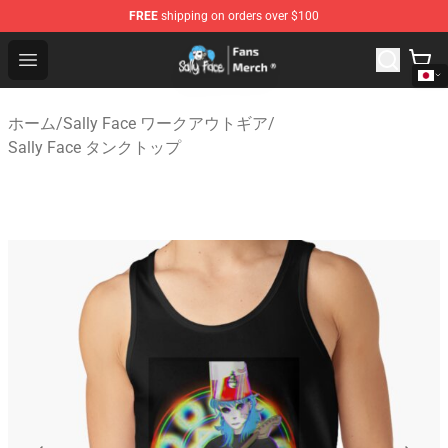
FREE
shipping on orders over $100
Sally Face Store - Official Sally Face Merchandise Shop
Open menu
ホーム
/
Sally Face ワークアウトギア
/
Sally Face タンクトップ