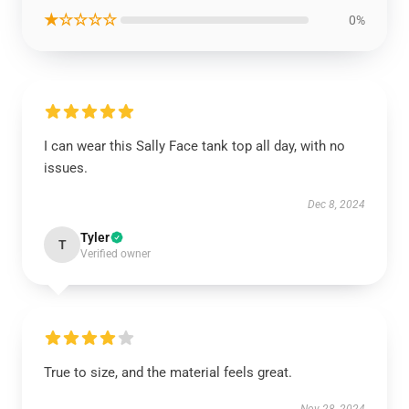
★☆☆☆☆
0%
I can wear this Sally Face tank top all day, with no
issues.
Dec 8, 2024
Tyler
T
Verified owner
True to size, and the material feels great.