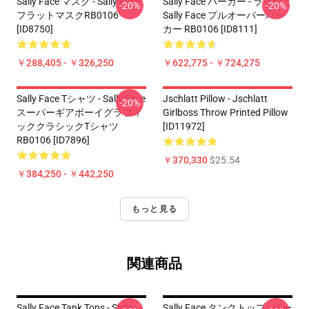
Sally Face マスク - Sally Face
Sally Face パーカー - ラリーと
-20%
-20%
フラットマスクRB0106
Sally Face プルオーバーパー
[ID8750]
カー RB0106 [ID8111]
￥288,405 - ￥326,250
￥622,775 - ￥724,275
Sally Face Tシャツ - Sally Face
Jschlatt Pillow - Jschlatt
-20%
スーパーギアボーイグラフィ
Girlboss Throw Printed Pillow
ッククラシックTシャツ
[ID11972]
RB0106 [ID7896]
￥370,330
$25.54
￥384,250 - ￥442,250
もっと見る
関連商品
Sally Face Tank Tops - Sally
Sally Face タンクトップ - ゲー