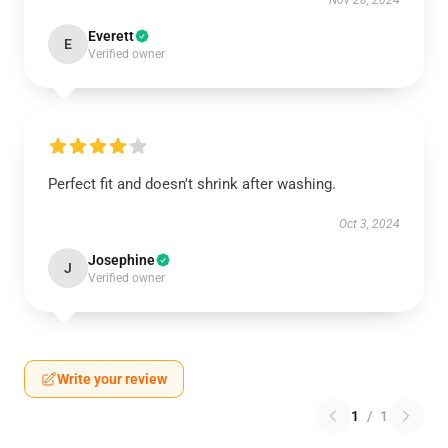
Nov 28, 2024
Everett
E
Verified owner
Perfect fit and doesn't shrink after washing.
Oct 3, 2024
Josephine
J
Verified owner
Write your review
1
/
1