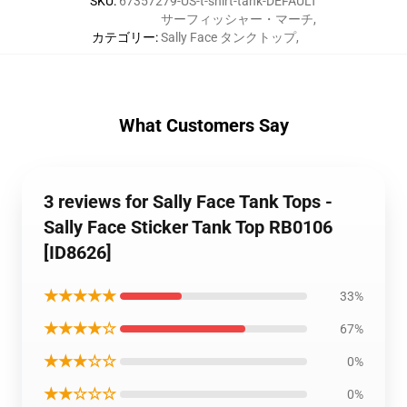
SKU
:
67357279-US-t-shirt-tank-DEFAULT
サーフィッシャー・マーチ
,
カテゴリー
:
Sally Face タンクトップ
,
What Customers Say
3 reviews for Sally Face Tank Tops -
Sally Face Sticker Tank Top RB0106
[ID8626]
★★★★★
33%
★★★★☆
67%
★★★☆☆
0%
★★☆☆☆
0%