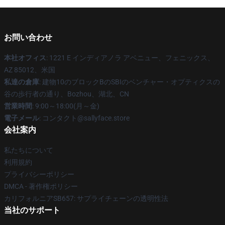
お問い合わせ
本社オフィス
: 1221 E インディアノラ アベニュー、フェニックス、
AZ 85012、米国
私達の倉庫
: 建物10のブロックBのSBIのベンチャー・オプティクスの
谷の歩行者の通り、Bozhou、湖北、CN
営業時間
: 9:00～18:00(月～金)
電子メール
: コンタクト@sallyface.store
会社案内
私たちについて
利用規約
プライバシーポリシー
DMCA - 著作権ポリシー
カリフォルニアSB657: サプライチェーンの透明性法
当社のサポート