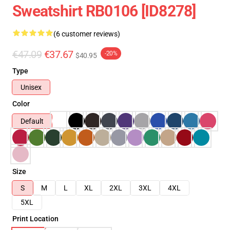
Sweatshirt RB0106 [ID8278]
(6 customer reviews)
€47.09
€37.67
-20%
$40.95
Type
Unisex
Color
Default
Size
S
M
L
XL
2XL
3XL
4XL
5XL
Print Location