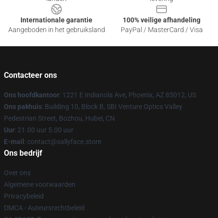
Internationale garantie
100% veilige afhandeling
Aangeboden in het gebruiksland
PayPal / MasterCard / Visa
Contacteer ons
Ons hoofdkantoor
: 1221 E Indianola Ave, Phoenix, AZ 85012, US
Ons pakhuis
: Building 10, Block B, SBI Venture Optics Valley
Pedestrian Street, Bozhou, Hubei, CN
Uur
: 21.00 uur 5.00 uur
E-mail
: contact@sallyface.store
Ons bedrijf
Over ons
Algemene voorwaarden
Privacybeleid
DMCA - Auteursrechtbeleid