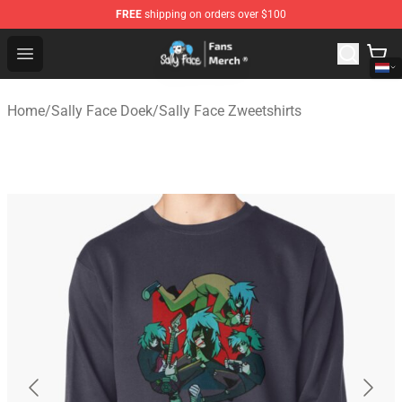
FREE
shipping on orders over $100
Sally Face Store - Official Sally Face Merchandise Shop
Open menu
Home
/
Sally Face Doek
/
Sally Face Zweetshirts