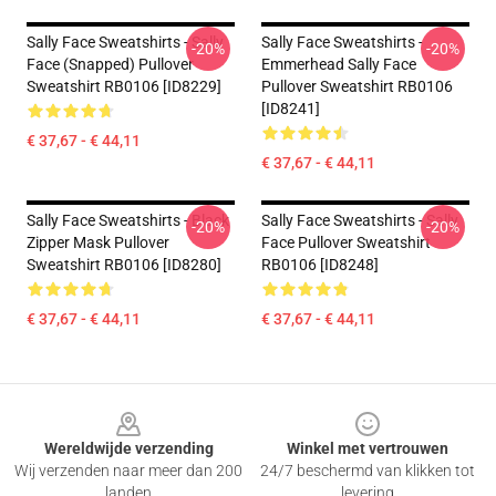
Sally Face Sweatshirts - Sally
Sally Face Sweatshirts -
-20%
-20%
Face (Snapped) Pullover
Emmerhead Sally Face
Sweatshirt RB0106 [ID8229]
Pullover Sweatshirt RB0106
[ID8241]
€ 37,67 - € 44,11
€ 37,67 - € 44,11
Sally Face Sweatshirts - Black
Sally Face Sweatshirts - Sally
-20%
-20%
Zipper Mask Pullover
Face Pullover Sweatshirt
Sweatshirt RB0106 [ID8280]
RB0106 [ID8248]
€ 37,67 - € 44,11
€ 37,67 - € 44,11
Footer
Wereldwijde verzending
Winkel met vertrouwen
Wij verzenden naar meer dan 200
24/7 beschermd van klikken tot
landen
levering