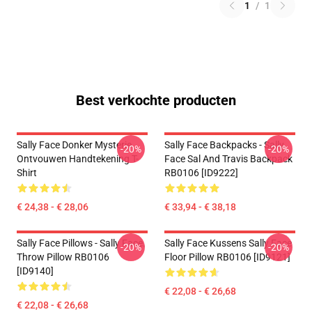
1
/
1
Best verkochte producten
Sally Face Donker Mysterie
Sally Face Backpacks - Sally
-20%
-20%
Ontvouwen Handtekening T-
Face Sal And Travis Backpack
Shirt
RB0106 [ID9222]
€ 24,38 - € 28,06
€ 33,94 - € 38,18
Sally Face Pillows - Sally Face.
Sally Face Kussens Sally Face
-20%
-20%
Throw Pillow RB0106
Floor Pillow RB0106 [ID9121]
[ID9140]
€ 22,08 - € 26,68
€ 22,08 - € 26,68