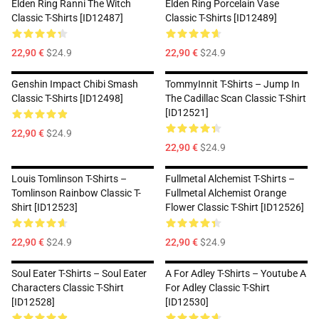
Elden Ring Ranni The Witch
Elden Ring Porcelain Vase
Classic T-Shirts [ID12487]
Classic T-Shirts [ID12489]
22,90 €
$24.9
22,90 €
$24.9
Genshin Impact Chibi Smash
TommyInnit T-Shirts – Jump In
Classic T-Shirts [ID12498]
The Cadillac Scan Classic T-Shirt
[ID12521]
22,90 €
$24.9
22,90 €
$24.9
Louis Tomlinson T-Shirts –
Fullmetal Alchemist T-Shirts –
Tomlinson Rainbow Classic T-
Fullmetal Alchemist Orange
Shirt [ID12523]
Flower Classic T-Shirt [ID12526]
22,90 €
$24.9
22,90 €
$24.9
Soul Eater T-Shirts – Soul Eater
A For Adley T-Shirts – Youtube A
Characters Classic T-Shirt
For Adley Classic T-Shirt
[ID12528]
[ID12530]