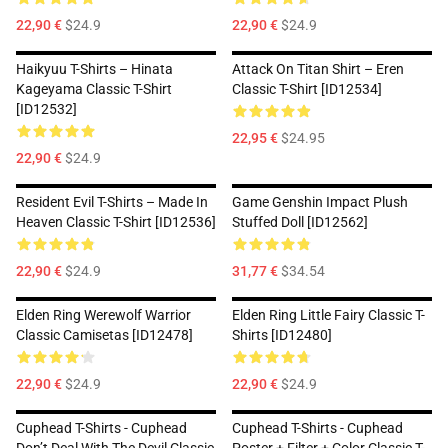
22,90 €
$24.9
22,90 €
$24.9
Haikyuu T-Shirts – Hinata
Attack On Titan Shirt – Eren
Kageyama Classic T-Shirt
Classic T-Shirt [ID12534]
[ID12532]
22,95 €
$24.95
22,90 €
$24.9
Resident Evil T-Shirts – Made In
Game Genshin Impact Plush
Heaven Classic T-Shirt [ID12536]
Stuffed Doll [ID12562]
22,90 €
$24.9
31,77 €
$34.54
Elden Ring Werewolf Warrior
Elden Ring Little Fairy Classic T-
Classic Camisetas [ID12478]
Shirts [ID12480]
22,90 €
$24.9
22,90 €
$24.9
Cuphead T-Shirts - Cuphead
Cuphead T-Shirts - Cuphead