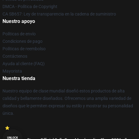
DMCA - Política de Copyright
CA SB657: Ley de transparencia en la cadena de suministro
Nuestro apoyo
Políticas de envío
Condiciones de pago
Políticas de reembolso
Contáctenos
Ayuda al cliente (FAQ)
Mayorista
Nuestra tienda
Nuestro equipo de clase mundial diseñó estos productos de alta
calidad y bellamente diseñados. Ofrecemos una amplia variedad de
diseños que le permiten expresar su estilo y mostrar su personalidad
única.
UNLOCK