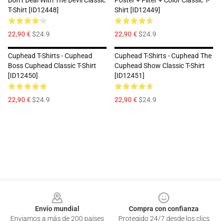
Don’t Deal With The Devil Classic
Poster + Filter + Color Classic T-
T-Shirt [ID12448]
Shirt [ID12449]
22,90 €
$24.9
22,90 €
$24.9
Cuphead T-Shirts - Cuphead
Cuphead T-Shirts - Cuphead The
Boss Cuphead Classic T-Shirt
Cuphead Show Classic T-Shirt
[ID12450]
[ID12451]
22,90 €
$24.9
22,90 €
$24.9
Footer
Envío mundial
Compra con confianza
Enviamos a más de 200 países
Protegido 24/7 desde los clics