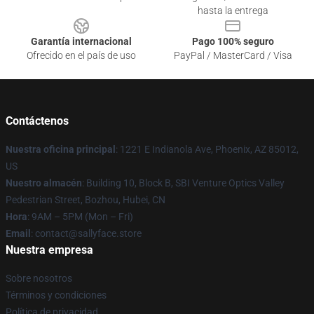
hasta la entrega
Garantía internacional
Pago 100% seguro
Ofrecido en el país de uso
PayPal / MasterCard / Visa
Contáctenos
Nuestra oficina principal
: 1221 E Indianola Ave, Phoenix, AZ 85012,
US
Nuestro almacén
: Building 10, Block B, SBI Venture Optics Valley
Pedestrian Street, Bozhou, Hubei, CN
Hora
: 9AM – 5PM (Mon – Fri)
Email
: contact@sallyface.store
Nuestra empresa
Sobre nosotros
Términos y condiciones
Política de privacidad