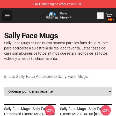
FREE
shipping on orders over $100
Sally Face Store - Official Sally Face Merchandise Shop
Open menu
Sally Face Mugs
Sally Face Mugs es una nueva manera para los fans de Sally Face
para acercarse a su estrella de realidad favorita. Estas tazas de
cara son álbumes de fotos íntimos que están hechos de las fotos,
videos y citas de tu chica favorita.
Inicio
/
Sally Face Accesorios
/
Sally Face Mugs
Sally Face Mugs - Sally Face
Sally Face Mugs - Sally Face
-20%
-20%
Unmasked Classic Mug RB0106
Classic Mug RB0106 [ID9040]