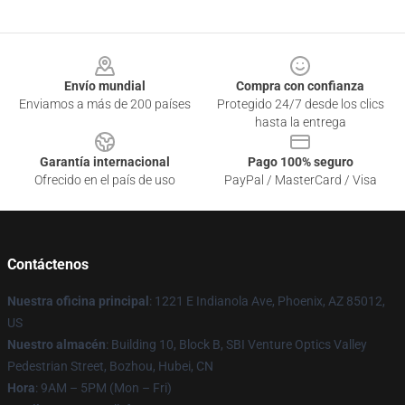
Footer
Envío mundial
Compra con confianza
Enviamos a más de 200 países
Protegido 24/7 desde los clics
hasta la entrega
Garantía internacional
Pago 100% seguro
Ofrecido en el país de uso
PayPal / MasterCard / Visa
Contáctenos
Nuestra oficina principal
: 1221 E Indianola Ave, Phoenix, AZ 85012,
US
Nuestro almacén
: Building 10, Block B, SBI Venture Optics Valley
Pedestrian Street, Bozhou, Hubei, CN
Hora
: 9AM – 5PM (Mon – Fri)