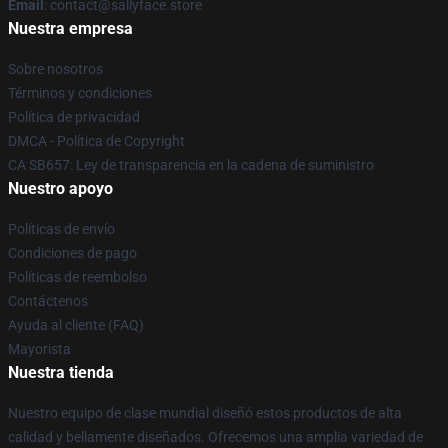
Email
: contact@sallyface.store
Nuestra empresa
Sobre nosotros
Términos y condiciones
Política de privacidad
DMCA - Política de Copyright
CA SB657: Ley de transparencia en la cadena de suministro
Nuestro apoyo
Políticas de envío
Condiciones de pago
Políticas de reembolso
Contáctenos
Ayuda al cliente (FAQ)
Mayorista
Nuestra tienda
Nuestro equipo de clase mundial diseñó estos productos de alta
calidad y bellamente diseñados. Ofrecemos una amplia variedad de