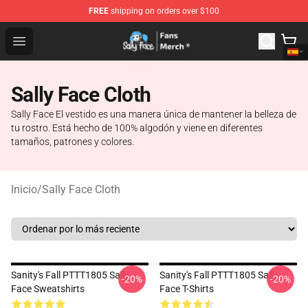
FREE
shipping on orders over $100
Sally Face Store - Official Sally Face Merchandise Shop
Open menu
Sally Face Cloth
Sally Face El vestido es una manera única de mantener la belleza de
tu rostro. Está hecho de 100% algodón y viene en diferentes
tamaños, patrones y colores.
Inicio
/
Sally Face Cloth
Sanity's Fall PTTT1805 Sally
Sanity's Fall PTTT1805 Sally
-20%
-20%
Face Sweatshirts
Face T-Shirts