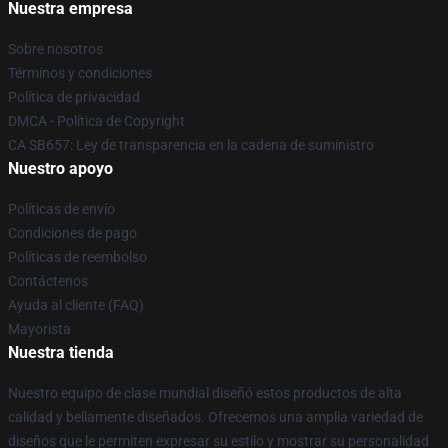
Nuestra empresa
Sobre nosotros
Términos y condiciones
Política de privacidad
DMCA - Política de Copyright
CA SB657: Ley de transparencia en la cadena de suministro
Nuestro apoyo
Políticas de envío
Condiciones de pago
Políticas de reembolso
Contáctenos
Ayuda al cliente (FAQ)
Mayorista
Nuestra tienda
Nuestro equipo de clase mundial diseñó estos productos de alta
calidad y bellamente diseñados. Ofrecemos una amplia variedad de
diseños que le permiten expresar su estilo y mostrar su personalidad