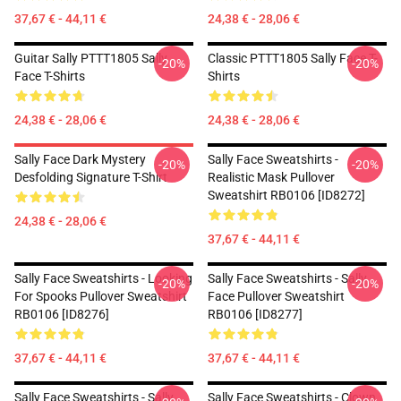
37,67 € - 44,11 €
24,38 € - 28,06 €
Guitar Sally PTTT1805 Sally
Classic PTTT1805 Sally Face T-
-20%
-20%
Face T-Shirts
Shirts
24,38 € - 28,06 €
24,38 € - 28,06 €
Sally Face Dark Mystery
Sally Face Sweatshirts -
-20%
-20%
Desfolding Signature T-Shirt
Realistic Mask Pullover
Sweatshirt RB0106 [ID8272]
24,38 € - 28,06 €
37,67 € - 44,11 €
Sally Face Sweatshirts - Looking
Sally Face Sweatshirts - Sally
-20%
-20%
For Spooks Pullover Sweatshirt
Face Pullover Sweatshirt
RB0106 [ID8276]
RB0106 [ID8277]
37,67 € - 44,11 €
37,67 € - 44,11 €
Sally Face Sweatshirts - Sally
Sally Face Sweatshirts - Clown