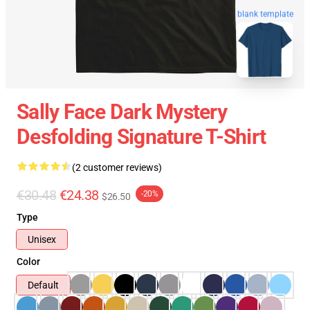
blank template
Sally Face Dark Mystery
Desfolding Signature T-Shirt
(2 customer reviews)
€30.48
€24.38
-20%
$26.50
Type
Unisex
Color
Default