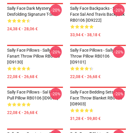
Sally Face Dark Mystery
Sally Face Backpacks - Sally
-20%
-20%
Desfolding Signature T-Shirt
Face Sal And Travis Backpack
RB0106 [ID9222]
24,38 € - 28,06 €
33,94 € - 38,18 €
Sally Face Pillows - Sally Face
Sally Face Pillows - Sally Face
-20%
-20%
Fanart Throw Pillow RB0106
Throw Pillow RB0106
[ID9130]
[ID9101]
22,08 € - 26,68 €
22,08 € - 26,68 €
Sally Face Pillows - Sal Fisher
Sally Face Bedding Sets - Sally
-20%
-20%
Pull Pillow RB0106 [ID9091]
Face Throw Blanket RB0106
[ID8903]
22,08 € - 26,68 €
31,28 € - 59,80 €