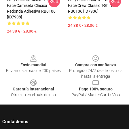
-20%
-20%
Face Camiseta Clásica
Face Crew Classic T-Shirt
Redonda Adhesiva RB0106
RB0106 [ID7906]
[ID7908]
24,38 € - 28,06 €
24,38 € - 28,06 €
Footer
Envío mundial
Compra con confianza
Enviamos a más de 200 países
Protegido 24/7 desde los clics
hasta la entrega
Garantía internacional
Pago 100% seguro
Ofrecido en el país de uso
PayPal / MasterCard / Visa
Contáctenos