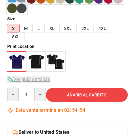
Size
S
M
L
XL
2XL
3XL
4XL
5XL
Print Location
Ver guía de tallas
Quantity
AÑADIR AL CARRITO
Esta venta termina en
02
:
54
:
54
Deliver to United States