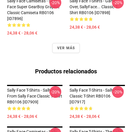
Sally Face Camisetas - Sally
Sally Face T-Shirts - Game
-20%
-20%
Face Super GearBoy Graphic
Over, SallyFace... Classic T-
Classic Camiseta RB0106
Shirt RB0106 [ID7898]
[ID7896]
24,38 € - 28,06 €
24,38 € - 28,06 €
VER MÁS
Productos relacionados
Sally Face T-Shirts - Sally Face
Sally Face T-Shirts - Sally Face
-20%
-20%
From Sally Face Classic T-Shirt
Classic T-Shirt RB0106
RB0106 [ID7909]
[ID7917]
24,38 € - 28,06 €
24,38 € - 28,06 €
Sally Face Camisetas - Sally
Sally Face T-Shirts - The Sally