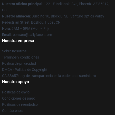
Nuestra oficina principal
: 1221 E Indianola Ave, Phoenix, AZ 85012,
US
Nuestro almacén
: Building 10, Block B, SBI Venture Optics Valley
Pedestrian Street, Bozhou, Hubei, CN
Hora
: 9AM – 5PM (Mon – Fri)
Email
: contact@sallyface.store
Nuestra empresa
Sobre nosotros
Términos y condiciones
Política de privacidad
DMCA - Política de Copyright
CA SB657: Ley de transparencia en la cadena de suministro
Nuestro apoyo
Políticas de envío
Condiciones de pago
Políticas de reembolso
Contáctenos