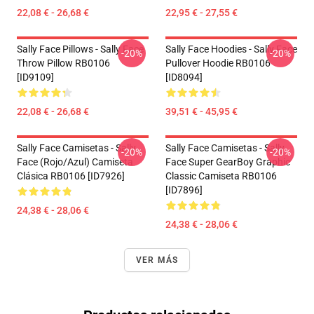
22,08 € - 26,68 €
22,95 € - 27,55 €
Sally Face Pillows - Sally Face
Sally Face Hoodies - Sally Face
-20%
-20%
Throw Pillow RB0106
Pullover Hoodie RB0106
[ID9109]
[ID8094]
22,08 € - 26,68 €
39,51 € - 45,95 €
Sally Face Camisetas - Sally
Sally Face Camisetas - Sally
-20%
-20%
Face (rojo/azul) Camiseta
Face Super GearBoy Graphic
Clásica RB0106 [ID7926]
Classic Camiseta RB0106
[ID7896]
24,38 € - 28,06 €
24,38 € - 28,06 €
VER MÁS