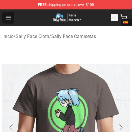
FREE
shipping on orders over $100
Sally Face Store - Official Sally Face Merchandise Shop
Open menu
Inicio
/
Sally Face Cloth
/
Sally Face Camisetas