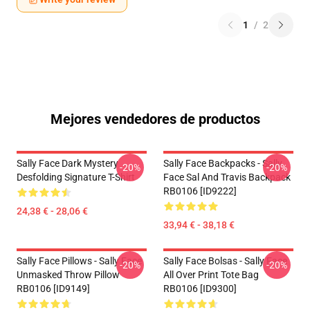
1
/
2
Mejores vendedores de productos
Sally Face Dark Mystery
Sally Face Backpacks - Sally
-20%
-20%
Desfolding Signature T-Shirt
Face Sal And Travis Backpack
RB0106 [ID9222]
24,38 € - 28,06 €
33,94 € - 38,18 €
Sally Face Pillows - Sally Face
Sally Face Bolsas - Sally Face
-20%
-20%
Unmasked Throw Pillow
All Over Print Tote Bag
RB0106 [ID9149]
RB0106 [ID9300]