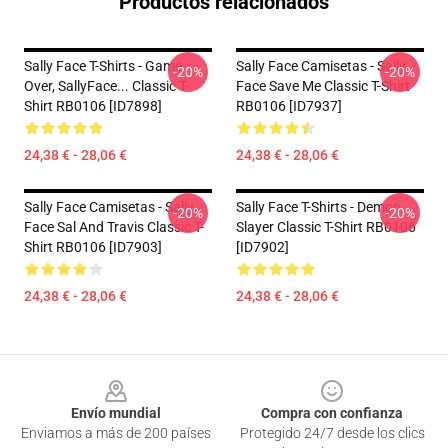
Productos relacionados
Sally Face T-Shirts - Game
Sally Face Camisetas - Sally
-20%
-20%
Over, SallyFace... Classic T-
Face Save Me Classic T-Shirt
Shirt RB0106 [ID7898]
RB0106 [ID7937]
24,38 € - 28,06 €
24,38 € - 28,06 €
Sally Face Camisetas - Sally
Sally Face T-Shirts - Demon
-20%
-20%
Face Sal And Travis Classic T-
Slayer Classic T-Shirt RB0106
Shirt RB0106 [ID7903]
[ID7902]
24,38 € - 28,06 €
24,38 € - 28,06 €
Footer
Envío mundial
Compra con confianza
Enviamos a más de 200 países
Protegido 24/7 desde los clics