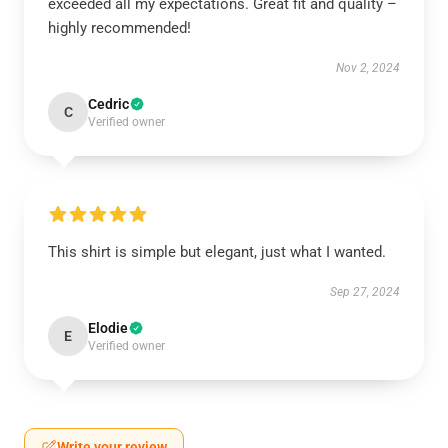
exceeded all my expectations. Great fit and quality –
highly recommended!
Nov 2, 2024
Cedric
C
Verified owner
This shirt is simple but elegant, just what I wanted.
Sep 27, 2024
Elodie
E
Verified owner
Write your review