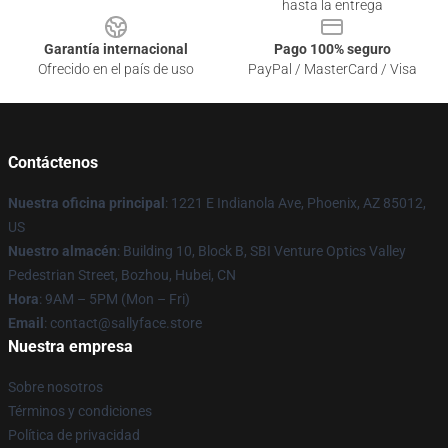
hasta la entrega
Garantía internacional
Pago 100% seguro
Ofrecido en el país de uso
PayPal / MasterCard / Visa
Contáctenos
Nuestra oficina principal
: 1221 E Indianola Ave, Phoenix, AZ 85012,
US
Nuestro almacén
: Building 10, Block B, SBI Venture Optics Valley
Pedestrian Street, Bozhou, Hubei, CN
Hora
: 9AM – 5PM (Mon – Fri)
Email
: contact@sallyface.store
Nuestra empresa
Sobre nosotros
Términos y condiciones
Política de privacidad