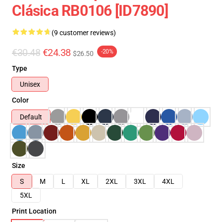
Clásica RB0106 [ID7890]
(9 customer reviews)
€30.48
€24.38
-20%
$26.50
Type
Unisex
Color
Default
Size
S
M
L
XL
2XL
3XL
4XL
5XL
Print Location