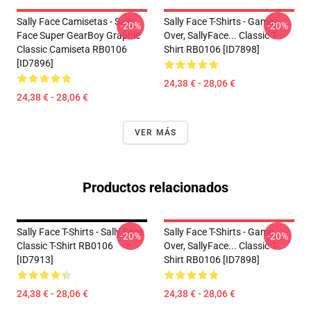
Sally Face Camisetas - Sally
Sally Face T-Shirts - Game
-20%
-20%
Face Super GearBoy Graphic
Over, SallyFace... Classic T-
Classic Camiseta RB0106
Shirt RB0106 [ID7898]
[ID7896]
24,38 € - 28,06 €
24,38 € - 28,06 €
VER MÁS
Productos relacionados
Sally Face T-Shirts - Sally Face
Sally Face T-Shirts - Game
-20%
-20%
Classic T-Shirt RB0106
Over, SallyFace... Classic T-
[ID7913]
Shirt RB0106 [ID7898]
24,38 € - 28,06 €
24,38 € - 28,06 €