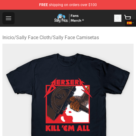
FREE
shipping on orders over $100
Sally Face Store - Official Sally Face Merchandise Shop
Open menu
Inicio
/
Sally Face Cloth
/
Sally Face Camisetas