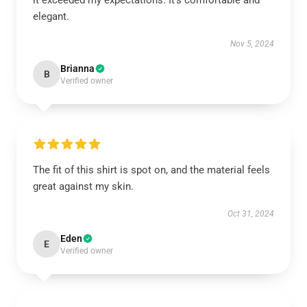
it exceeded my expectations. It’s comfortable and
elegant.
Nov 5, 2024
Brianna
B
Verified owner
The fit of this shirt is spot on, and the material feels
great against my skin.
Oct 31, 2024
Eden
E
Verified owner