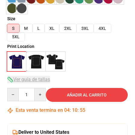
Size
S
M
L
XL
2XL
3XL
4XL
5XL
Print Location
Ver guía de tallas
Quantity
AÑADIR AL CARRITO
Esta venta termina en
04
:
10
:
54
Deliver to United States