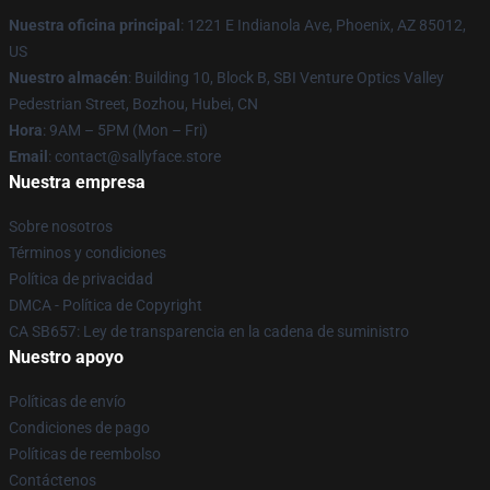
Nuestra oficina principal
: 1221 E Indianola Ave, Phoenix, AZ 85012,
US
Nuestro almacén
: Building 10, Block B, SBI Venture Optics Valley
Pedestrian Street, Bozhou, Hubei, CN
Hora
: 9AM – 5PM (Mon – Fri)
Email
: contact@sallyface.store
Nuestra empresa
Sobre nosotros
Términos y condiciones
Política de privacidad
DMCA - Política de Copyright
CA SB657: Ley de transparencia en la cadena de suministro
Nuestro apoyo
Políticas de envío
Condiciones de pago
Políticas de reembolso
Contáctenos