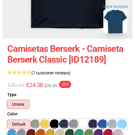
blank template
Camisetas Berserk - Camiseta
Berserk Classic [ID12189]
(7 customer reviews)
€30.48
€24.38
-20%
$26.50
Type
Unisex
Color
Default