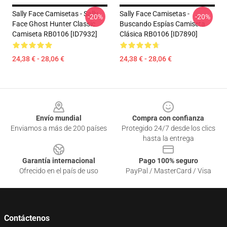
Sally Face Camisetas - Sally
Sally Face Camisetas -
-20%
-20%
Face Ghost Hunter Classic
Buscando Espías Camiseta
Camiseta RB0106 [ID7932]
Clásica RB0106 [ID7890]
24,38 € - 28,06 €
24,38 € - 28,06 €
Footer
Envío mundial
Compra con confianza
Enviamos a más de 200 países
Protegido 24/7 desde los clics
hasta la entrega
Garantía internacional
Pago 100% seguro
Ofrecido en el país de uso
PayPal / MasterCard / Visa
Contáctenos