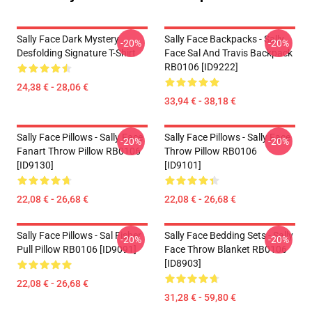
Sally Face Dark Mystery
Sally Face Backpacks - Sally
-20%
-20%
Desfolding Signature T-Shirt
Face Sal And Travis Backpack
RB0106 [ID9222]
24,38 € - 28,06 €
33,94 € - 38,18 €
Sally Face Pillows - Sally Face
Sally Face Pillows - Sally Face
-20%
-20%
Fanart Throw Pillow RB0106
Throw Pillow RB0106
[ID9130]
[ID9101]
22,08 € - 26,68 €
22,08 € - 26,68 €
Sally Face Pillows - Sal Fisher
Sally Face Bedding Sets - Sally
-20%
-20%
Pull Pillow RB0106 [ID9091]
Face Throw Blanket RB0106
[ID8903]
22,08 € - 26,68 €
31,28 € - 59,80 €