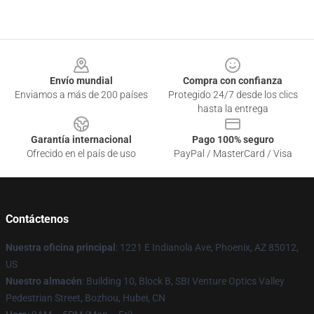
Footer
Envío mundial
Compra con confianza
Enviamos a más de 200 países
Protegido 24/7 desde los clics
hasta la entrega
Garantía internacional
Pago 100% seguro
Ofrecido en el país de uso
PayPal / MasterCard / Visa
Contáctenos
Nuestra oficina principal
: 1221 E Indianola Ave, Phoenix, AZ 85012,
US
Nuestro almacén
: Building 10, Block B, SBI Venture Optics Valley
Pedestrian Street, Bozhou, Hubei, CN