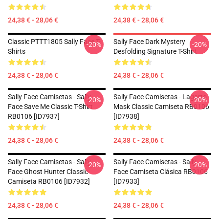
24,38 € - 28,06 €
24,38 € - 28,06 €
Classic PTTT1805 Sally Face T-
Sally Face Dark Mystery
-20%
-20%
Shirts
Desfolding Signature T-Shirt
24,38 € - 28,06 €
24,38 € - 28,06 €
Sally Face Camisetas - Sally
Sally Face Camisetas - Lagarto
-20%
-20%
Face Save Me Classic T-Shirt
Mask Classic Camiseta RB0106
RB0106 [ID7937]
[ID7938]
24,38 € - 28,06 €
24,38 € - 28,06 €
Sally Face Camisetas - Sally
Sally Face Camisetas - Sally
-20%
-20%
Face Ghost Hunter Classic
Face Camiseta Clásica RB0106
Camiseta RB0106 [ID7932]
[ID7933]
24,38 € - 28,06 €
24,38 € - 28,06 €