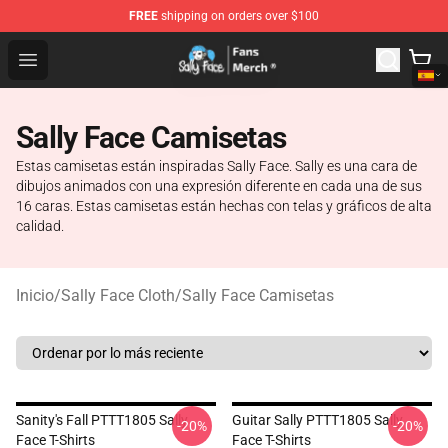
FREE
shipping on orders over $100
Sally Face Store - Official Sally Face Merchandise Shop
Open menu
Sally Face Camisetas
Estas camisetas están inspiradas Sally Face. Sally es una cara de
dibujos animados con una expresión diferente en cada una de sus
16 caras. Estas camisetas están hechas con telas y gráficos de alta
calidad.
Inicio
/
Sally Face Cloth
/
Sally Face Camisetas
Sanity's Fall PTTT1805 Sally
Guitar Sally PTTT1805 Sally
-20%
-20%
Face T-Shirts
Face T-Shirts