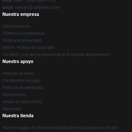
Hora
: 9AM – 5PM (Mon – Fri)
Email
: contact@sallyface.store
Nuestra empresa
Sobre nosotros
Términos y condiciones
Política de privacidad
DMCA - Política de Copyright
CA SB657: Ley de transparencia en la cadena de suministro
Nuestro apoyo
Políticas de envío
Condiciones de pago
Políticas de reembolso
Contáctenos
Ayuda al cliente (FAQ)
Mayorista
Nuestra tienda
Nuestro equipo de clase mundial diseñó estos productos de alta