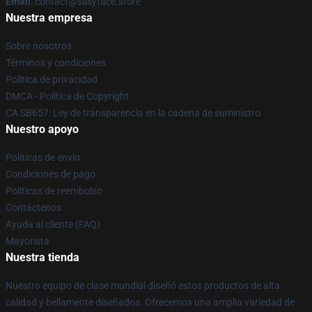
Email
: contact@sallyface.store
Nuestra empresa
Sobre nosotros
Términos y condiciones
Política de privacidad
DMCA - Política de Copyright
CA SB657: Ley de transparencia en la cadena de suministro
Nuestro apoyo
Políticas de envío
Condiciones de pago
Políticas de reembolso
Contáctenos
Ayuda al cliente (FAQ)
Mayorista
Nuestra tienda
Nuestro equipo de clase mundial diseñó estos productos de alta
calidad y bellamente diseñados. Ofrecemos una amplia variedad de