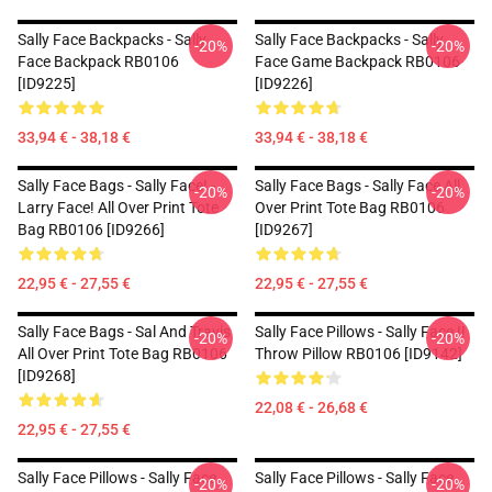
Sally Face Backpacks - Sally
Sally Face Backpacks - Sally
-20%
-20%
Face Backpack RB0106
Face Game Backpack RB0106
[ID9225]
[ID9226]
33,94 € - 38,18 €
33,94 € - 38,18 €
Sally Face Bags - Sally Face! -
Sally Face Bags - Sally Face All
-20%
-20%
Larry Face! All Over Print Tote
Over Print Tote Bag RB0106
Bag RB0106 [ID9266]
[ID9267]
22,95 € - 27,55 €
22,95 € - 27,55 €
Sally Face Bags - Sal And Travis
Sally Face Pillows - Sally Face !!
-20%
-20%
All Over Print Tote Bag RB0106
Throw Pillow RB0106 [ID9142]
[ID9268]
22,08 € - 26,68 €
22,95 € - 27,55 €
Sally Face Pillows - Sally Face
Sally Face Pillows - Sally Face
-20%
-20%