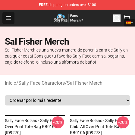
FREE
shipping on orders over $100
Sally Face Store - Official Sally Face Merchandise Shop
Open menu
Sal Fisher Merch
Sal Fisher Merch es una nueva manera de poner la cara de Sally en
cualquier cosa! Consigue tu favorito Sally Face camisa, pegatina,
caja de teléfono, o incluso una alfombra de baño!
Inicio
/
Sally Face Charactors
/
Sal Fisher Merch
Sally Face Bolsas - Sally Face All
Sally Face Bolsas - Sally Face
-20%
-20%
Over Print Tote Bag RB0106
Chibi All Over Print Tote Bag
[ID9270]
RB0106 [ID9273]