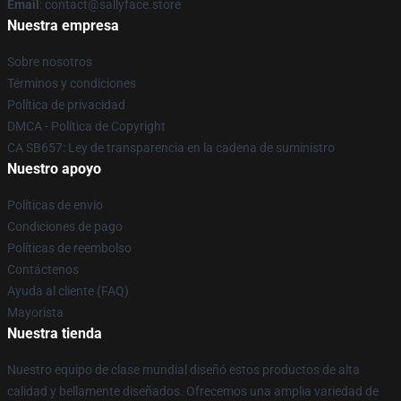
Email
: contact@sallyface.store
Nuestra empresa
Sobre nosotros
Términos y condiciones
Política de privacidad
DMCA - Política de Copyright
CA SB657: Ley de transparencia en la cadena de suministro
Nuestro apoyo
Políticas de envío
Condiciones de pago
Políticas de reembolso
Contáctenos
Ayuda al cliente (FAQ)
Mayorista
Nuestra tienda
Nuestro equipo de clase mundial diseñó estos productos de alta
calidad y bellamente diseñados. Ofrecemos una amplia variedad de