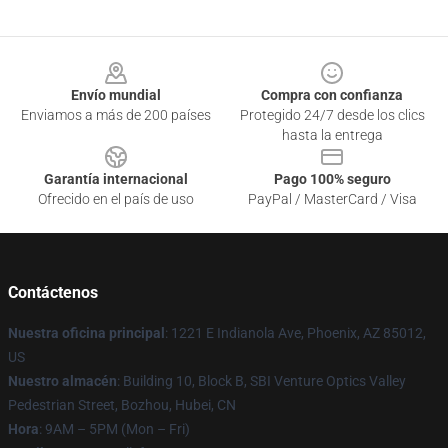
Footer
Envío mundial
Compra con confianza
Enviamos a más de 200 países
Protegido 24/7 desde los clics
hasta la entrega
Garantía internacional
Pago 100% seguro
Ofrecido en el país de uso
PayPal / MasterCard / Visa
Contáctenos
Nuestra oficina principal
: 1221 E Indianola Ave, Phoenix, AZ 85012,
US
Nuestro almacén
: Building 10, Block B, SBI Venture Optics Valley
Pedestrian Street, Bozhou, Hubei, CN
Hora
: 9AM – 5PM (Mon – Fri)