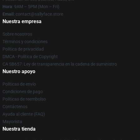
Hora
: 9AM – 5PM (Mon – Fri)
Email
: contact@sallyface.store
Nuestra empresa
Sobre nosotros
Términos y condiciones
Política de privacidad
DMCA - Política de Copyright
CA SB657: Ley de transparencia en la cadena de suministro
Nuestro apoyo
Políticas de envío
Condiciones de pago
Políticas de reembolso
Contáctenos
Ayuda al cliente (FAQ)
Mayorista
Nuestra tienda