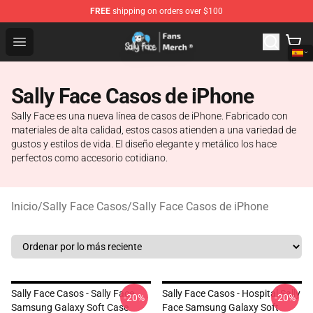
FREE
shipping on orders over $100
Sally Face Store - Official Sally Face Merchandise Shop
Open menu
Sally Face Casos de iPhone
Sally Face es una nueva línea de casos de iPhone. Fabricado con
materiales de alta calidad, estos casos atienden a una variedad de
gustos y estilos de vida. El diseño elegante y metálico los hace
perfectos como accesorio cotidiano.
Inicio
/
Sally Face Casos
/
Sally Face Casos de iPhone
Sally Face Casos - Sally Face
Sally Face Casos - Hospital Sally
-20%
-20%
Samsung Galaxy Soft Case
Face Samsung Galaxy Soft