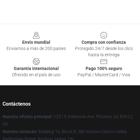
Footer
Envío mundial
Compra con confianza
Enviamos a más de 200 países
Protegido 24/7 desde los clics
hasta la entrega
Garantía internacional
Pago 100% seguro
Ofrecido en el país de uso
PayPal / MasterCard / Visa
Contáctenos
Nuestra oficina principal
: 1221 E Indianola Ave, Phoenix, AZ 85012,
US
Nuestro almacén
: Building 10, Block B, SBI Venture Optics Valley
Pedestrian Street, Bozhou, Hubei, CN