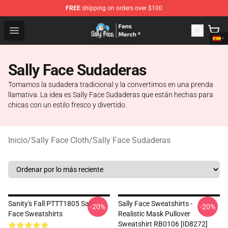
FREE
shipping on orders over $100
Sally Face Store - Official Sally Face Merchandise Shop
Open menu
Sally Face Sudaderas
Tomamos la sudadera tradicional y la convertimos en una prenda
llamativa. La idea es Sally Face Sudaderas que están hechas para
chicas con un estilo fresco y divertido.
Inicio
/
Sally Face Cloth
/
Sally Face Sudaderas
Sanity's Fall PTTT1805 Sally
Sally Face Sweatshirts -
-20%
-20%
Face Sweatshirts
Realistic Mask Pullover
Sweatshirt RB0106 [ID8272]