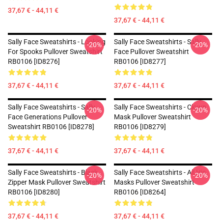
37,67 € - 44,11 €
37,67 € - 44,11 €
Sally Face Sweatshirts - Looking
Sally Face Sweatshirts - Sally
-20%
-20%
For Spooks Pullover Sweatshirt
Face Pullover Sweatshirt
RB0106 [ID8276]
RB0106 [ID8277]
37,67 € - 44,11 €
37,67 € - 44,11 €
Sally Face Sweatshirts - Sally
Sally Face Sweatshirts - Clown
-20%
-20%
Face Generations Pullover
Mask Pullover Sweatshirt
Sweatshirt RB0106 [ID8278]
RB0106 [ID8279]
37,67 € - 44,11 €
37,67 € - 44,11 €
Sally Face Sweatshirts - Black
Sally Face Sweatshirts - All His
-20%
-20%
Zipper Mask Pullover Sweatshirt
Masks Pullover Sweatshirt
RB0106 [ID8280]
RB0106 [ID8264]
37,67 € - 44,11 €
37,67 € - 44,11 €