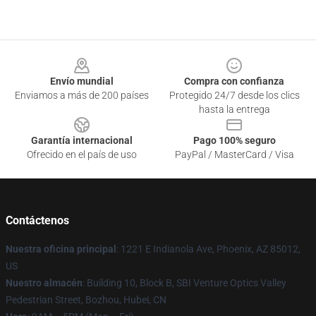
Footer
Envío mundial
Compra con confianza
Enviamos a más de 200 países
Protegido 24/7 desde los clics
hasta la entrega
Garantía internacional
Pago 100% seguro
Ofrecido en el país de uso
PayPal / MasterCard / Visa
Contáctenos
Nuestra oficina principal
: 1221 E Indianola Ave, Phoenix, AZ 85012,
US
Nuestro almacén
: Building 10, Block B, SBI Venture Optics Valley
Pedestrian Street, Bozhou, Hubei, CN