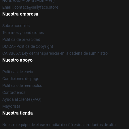
Hora
: 9AM – 5PM (Mon – Fri)
Email
: contact@sallyface.store
Nuestra empresa
Sobre nosotros
Términos y condiciones
Política de privacidad
DMCA - Política de Copyright
CA SB657: Ley de transparencia en la cadena de suministro
Nuestro apoyo
Políticas de envío
Condiciones de pago
Políticas de reembolso
Contáctenos
Ayuda al cliente (FAQ)
Mayorista
Nuestra tienda
Nuestro equipo de clase mundial diseñó estos productos de alta