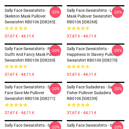
Sally Face Sweatshirts -
Sally Face Sweatshirts - Lagarto
-20%
-20%
Skeleton Mask Pullover
Mask Pullover Sweatshirt
Sweatshirt RB0106 [ID8265]
RB0106 [ID8268]
37,67 € - 44,11 €
37,67 € - 44,11 €
Sally Face Sweatshirts - Prom
Sally Face Sweatshirts -
-20%
-20%
Outfit And Fancy Mask Pullover
Happiness In Slavery Pullover
Sweatshirt RB0106 [ID8269]
Sweatshirt RB0106 [ID8270]
37,67 € - 44,11 €
37,67 € - 44,11 €
Sally Face Sweatshirts - Sally
Sally Face Sudaderas - Sal
-20%
-20%
Face Save Me Pullover
Fisher Pullover Sudadera
Sweatshirt RB0106 [ID8271]
RB0106 [ID8259]
37,67 € - 44,11 €
37,67 € - 44,11 €
Sally Face Sweatshirts - Sally
Sally Face Sweatshirts - Sally
-20%
-20%