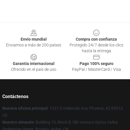
Footer
Envío mundial
Compra con confianza
Enviamos a más de 200 países
Protegido 24/7 desde los clics
hasta la entrega
Garantía internacional
Pago 100% seguro
Ofrecido en el país de uso
PayPal / MasterCard / Visa
Contáctenos
Nuestra oficina principal
: 1221 E Indianola Ave, Phoenix, AZ 85012,
US
Nuestro almacén
: Building 10, Block B, SBI Venture Optics Valley
Pedestrian Street, Bozhou, Hubei, CN