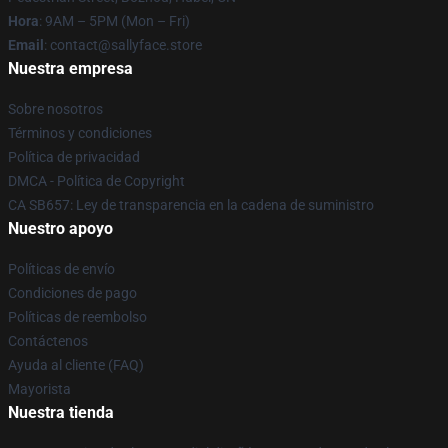
Hora
: 9AM – 5PM (Mon – Fri)
Email
: contact@sallyface.store
Nuestra empresa
Sobre nosotros
Términos y condiciones
Política de privacidad
DMCA - Política de Copyright
CA SB657: Ley de transparencia en la cadena de suministro
Nuestro apoyo
Políticas de envío
Condiciones de pago
Políticas de reembolso
Contáctenos
Ayuda al cliente (FAQ)
Mayorista
Nuestra tienda