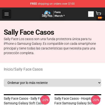
FREE
shipping on orders over $100
Sally Face Store - Official Sally Face Merchandise Shop
Open menu
Sally Face Casos
Sally Face Los casos son una funda protectora única para tu
iPhone o Samsung Galaxy. Es compatible con cada smartphone
principal y tiene todas las características que necesita para una
protección completa.
Inicio
/
Sally Face Casos
Sally Face Casos - Sally Face
Sally Face Casos - Hospital Sally
-20%
-20%
Samsung Galaxy Soft Case
Face Samsung Galaxy Soft