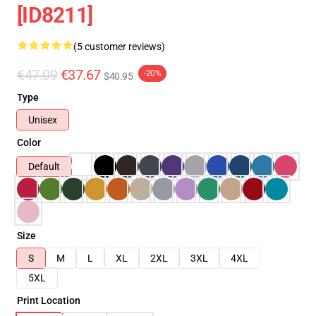
[ID8211]
(5 customer reviews)
€47.09
€37.67
-20%
$40.95
Type
Unisex
Color
Default
Size
S
M
L
XL
2XL
3XL
4XL
5XL
Print Location