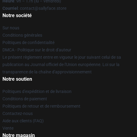
Heure
: 9h – 17h (lu – vendredi)
Courriel
: contact@sallyface.store
Notre société
Sur nous
Conditions générales
Politiques de confidentialité
DMCA - Politique sur le droit d'auteur
Le présent règlement entre en vigueur le jour suivant celui de sa
publication au Journal officiel de l'Union européenne. Loi sur la
transparence de la chaîne d'approvisionnement
Notre soutien
Politiques d'expédition et de livraison
Conditions de paiement
Politiques de retour et de remboursement
Contactez-nous
Aide aux clients (FAQ)
Vente
Notre magasin