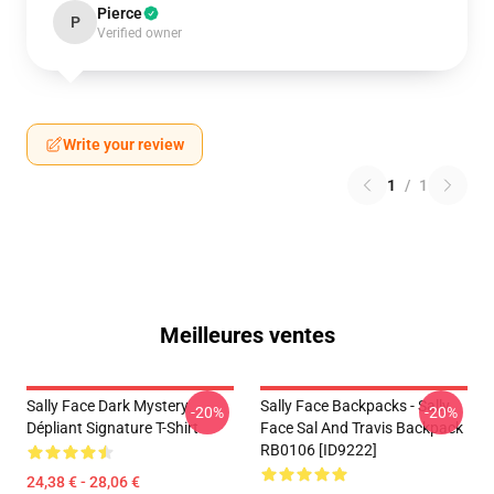
Pierce
P
Verified owner
Write your review
1
/
1
Meilleures ventes
Sally Face Dark Mystery
Sally Face Backpacks - Sally
-20%
-20%
Dépliant Signature T-Shirt
Face Sal And Travis Backpack
RB0106 [ID9222]
24,38 € - 28,06 €