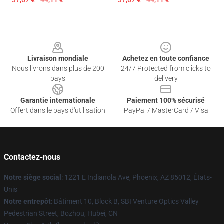
37,67 € - 44,11 €
37,67 € - 44,11 €
Footer
Livraison mondiale
Achetez en toute confiance
Nous livrons dans plus de 200
24/7 Protected from clicks to
pays
delivery
Garantie internationale
Paiement 100% sécurisé
Offert dans le pays d'utilisation
PayPal / MasterCard / Visa
Contactez-nous
Notre siège social
: 1221 E Indianola Ave, Phoenix, AZ 85012, États-
Unis
Notre entrepôt
: Bâtiment 10, Block B, SBI Venture Optics Valley
Pedestrian Street, Bozhou, Hubei, CN