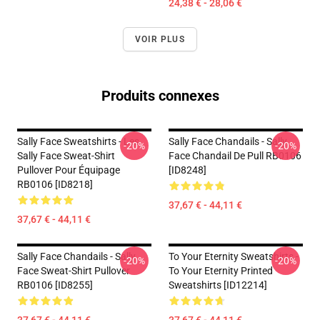
24,38 € - 28,06 €
VOIR PLUS
Produits connexes
Sally Face Sweatshirts - Les
Sally Face Chandails - Sally
-20%
-20%
Sally Face Sweat-Shirt
Face Chandail De Pull RB0106
Pullover Pour Équipage
[ID8248]
RB0106 [ID8218]
37,67 € - 44,11 €
37,67 € - 44,11 €
Sally Face Chandails - Sally
To Your Eternity Sweatshirts -
-20%
-20%
Face Sweat-Shirt Pullover
To Your Eternity Printed
RB0106 [ID8255]
Sweatshirts [ID12214]