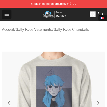
FREE
shipping on orders over $100
Sally Face Store - Official Sally Face Merchandise Shop
Open menu
Accueil
/
Sally Face Vêtements
/
Sally Face Chandails