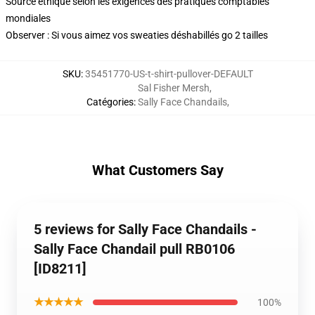
Source éthique selon les exigences des pratiques comptables
mondiales
Observer : Si vous aimez vos sweaties déshabillés go 2 tailles
SKU
:
35451770-US-t-shirt-pullover-DEFAULT
Sal Fisher Mersh
,
Catégories
:
Sally Face Chandails
,
What Customers Say
5 reviews for Sally Face Chandails -
Sally Face Chandail pull RB0106
[ID8211]
★★★★★
100%