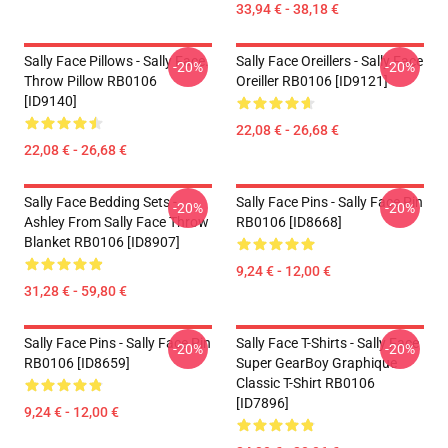
33,94 € - 38,18 €
Sally Face Pillows - Sally Face.
Sally Face Oreillers - Sally Face
-20%
-20%
Throw Pillow RB0106
Oreiller RB0106 [ID9121]
[ID9140]
22,08 € - 26,68 €
22,08 € - 26,68 €
Sally Face Bedding Sets -
Sally Face Pins - Sally Face Pin
-20%
-20%
Ashley From Sally Face Throw
RB0106 [ID8668]
Blanket RB0106 [ID8907]
9,24 € - 12,00 €
31,28 € - 59,80 €
Sally Face Pins - Sally Face Pin
Sally Face T-Shirts - Sally Face
-20%
-20%
RB0106 [ID8659]
Super GearBoy Graphique
Classic T-Shirt RB0106
[ID7896]
9,24 € - 12,00 €