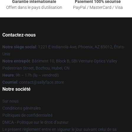
Garantie internationale
Paiement 100% sécurisé
Offert dans le pays d'utilisation
PayPal / MasterCard / Visa
Contactez-nous
Notre siège social
: 1221 E Indianola Ave, Phoenix, AZ 85012, États-
Unis
Notre entrepôt
: Bâtiment 10, Block B, SBI Venture Optics Valley
Pedestrian Street, Bozhou, Hubei, CN
Heure
: 9h – 17h (lu – vendredi)
Courriel
: contact@sallyface.store
Notre société
Sur nous
Conditions générales
Politiques de confidentialité
DMCA - Politique sur le droit d'auteur
Le présent règlement entre en vigueur le jour suivant celui de sa