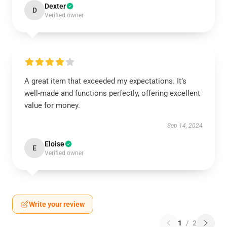
Dexter
D
Verified owner
A great item that exceeded my expectations. It’s
well-made and functions perfectly, offering excellent
value for money.
Sep 14, 2024
Eloise
E
Verified owner
Write your review
1
/
2