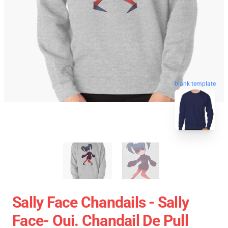
blank template
Sally Face Chandails - Sally
Face- Oui. Chandail De Pull