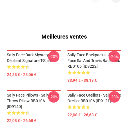
Meilleures ventes
Sally Face Dark Mystery
Sally Face Backpacks - Sally
-20%
-20%
Dépliant Signature T-Shirt
Face Sal And Travis Backpack
RB0106 [ID9222]
24,38 € - 28,06 €
33,94 € - 38,18 €
Sally Face Pillows - Sally Face.
Sally Face Oreillers - Sally Face
-20%
-20%
Throw Pillow RB0106
Oreiller RB0106 [ID9121]
[ID9140]
22,08 € - 26,68 €
22,08 € - 26,68 €