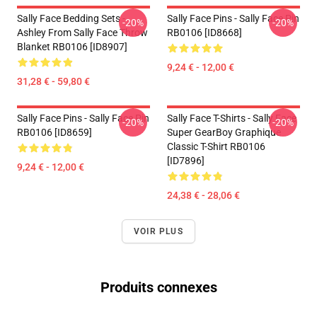
Sally Face Bedding Sets -
Sally Face Pins - Sally Face Pin
-20%
-20%
Ashley From Sally Face Throw
RB0106 [ID8668]
Blanket RB0106 [ID8907]
9,24 € - 12,00 €
31,28 € - 59,80 €
Sally Face Pins - Sally Face Pin
Sally Face T-Shirts - Sally Face
-20%
-20%
RB0106 [ID8659]
Super GearBoy Graphique
Classic T-Shirt RB0106
[ID7896]
9,24 € - 12,00 €
24,38 € - 28,06 €
VOIR PLUS
Produits connexes