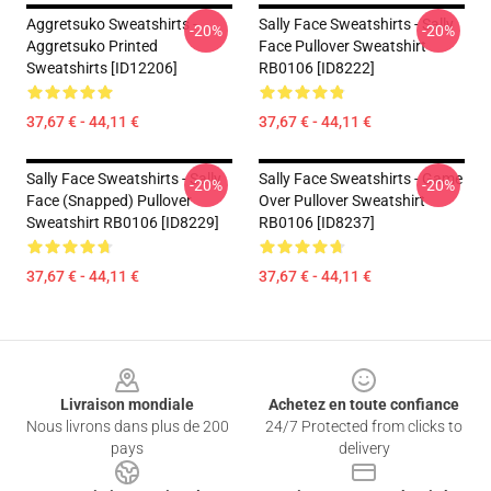
Aggretsuko Sweatshirts -
Sally Face Sweatshirts - Sally
-20%
-20%
Aggretsuko Printed
Face Pullover Sweatshirt
Sweatshirts [ID12206]
RB0106 [ID8222]
37,67 € - 44,11 €
37,67 € - 44,11 €
Sally Face Sweatshirts - Sally
Sally Face Sweatshirts - Game
-20%
-20%
Face (Snapped) Pullover
Over Pullover Sweatshirt
Sweatshirt RB0106 [ID8229]
RB0106 [ID8237]
37,67 € - 44,11 €
37,67 € - 44,11 €
Footer
Livraison mondiale
Achetez en toute confiance
Nous livrons dans plus de 200
24/7 Protected from clicks to
pays
delivery