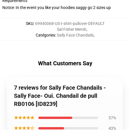
Requirements
Notice: In the event you like your hoodies saggy go 2 sizes up
SKU
:
69940068-US-t-shirt-pullover-DEFAULT
Sal Fisher Mersh
,
Catégories
:
Sally Face Chandails
,
What Customers Say
7 reviews for Sally Face Chandails -
Sally Face- Oui. Chandail de pull
RB0106 [ID8239]
★★★★★
57%
★★★★☆
43%