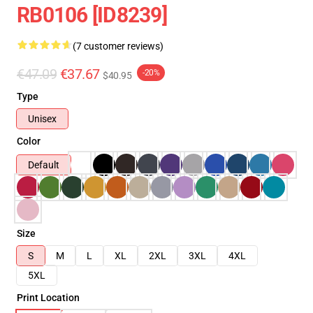
RB0106 [ID8239]
(7 customer reviews)
€47.09
€37.67
-20%
$40.95
Type
Unisex
Color
Default
Size
S
M
L
XL
2XL
3XL
4XL
5XL
Print Location