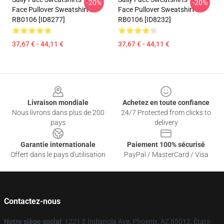
-20%
-20%
Face Pullover Sweatshirt
Face Pullover Sweatshirt
RB0106 [ID8277]
RB0106 [ID8232]
37,67 € - 44,11 €
37,67 € - 44,11 €
Footer
Livraison mondiale
Achetez en toute confiance
Nous livrons dans plus de 200
24/7 Protected from clicks to
pays
delivery
Garantie internationale
Paiement 100% sécurisé
Offert dans le pays d'utilisation
PayPal / MasterCard / Visa
Contactez-nous
Notre siège social
: 1221 E Indianola Ave, Phoenix, AZ 85012, États-