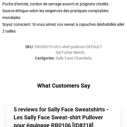
Poche d'entrée, cordon de serrage assorti et poignets côtelés
Source éthique selon les exigences des pratiques comptables
mondiales
Soyez conscient: Si vous aimez vos sweat à capuches déshabillés aller
2 tailles
SKU
:
59050019-US-t-shirt-pullover-DEFAULT
Sal Fisher Mersh
,
Catégories
:
Sally Face Chandails
,
What Customers Say
5 reviews for Sally Face Sweatshirts -
Les Sally Face Sweat-shirt Pullover
pour équipage RB0106 [ID8218]