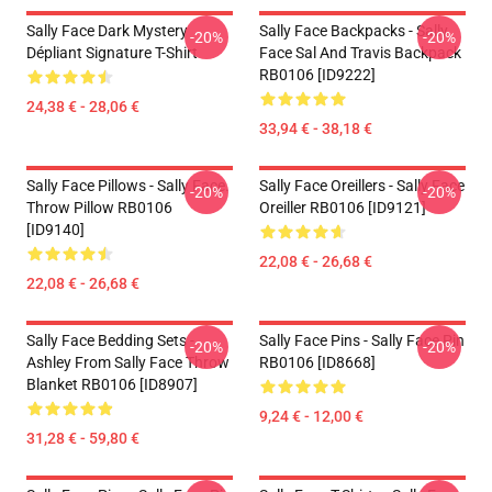
Sally Face Dark Mystery
Sally Face Backpacks - Sally
-20%
-20%
Dépliant Signature T-Shirt
Face Sal And Travis Backpack
RB0106 [ID9222]
24,38 € - 28,06 €
33,94 € - 38,18 €
Sally Face Pillows - Sally Face.
Sally Face Oreillers - Sally Face
-20%
-20%
Throw Pillow RB0106
Oreiller RB0106 [ID9121]
[ID9140]
22,08 € - 26,68 €
22,08 € - 26,68 €
Sally Face Bedding Sets -
Sally Face Pins - Sally Face Pin
-20%
-20%
Ashley From Sally Face Throw
RB0106 [ID8668]
Blanket RB0106 [ID8907]
9,24 € - 12,00 €
31,28 € - 59,80 €