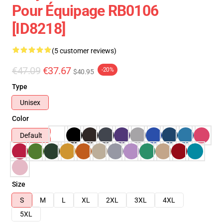
Pour Équipage RB0106
[ID8218]
(5 customer reviews)
€47.09
€37.67
-20%
$40.95
Type
Unisex
Color
Default
Size
S
M
L
XL
2XL
3XL
4XL
5XL