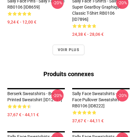
Sally Face Pins - Sally Face Pin
Sally Face T-Shirts - Sally Face
-20%
-20%
RB0106 [ID8659]
Super GearBoy Graphique
Classic T-Shirt RB0106
[ID7896]
9,24 € - 12,00 €
24,38 € - 28,06 €
VOIR PLUS
Produits connexes
Berserk Sweatshirts - Berserk
Sally Face Sweatshirts - Sally
-20%
-20%
Printed Sweatshirt [ID12191]
Face Pullover Sweatshirt
RB0106 [ID8222]
37,67 € - 44,11 €
37,67 € - 44,11 €
Sally Face Sweatshirts - Sally
Sally Face Sweatshirts - Sally