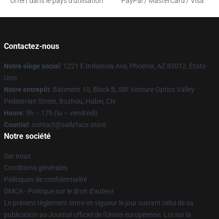
Offert dans le pays d'utilisation
PayPal / MasterCard / Visa
Contactez-nous
Notre siège social
: 1221 E Indianola Ave, Phoenix, AZ 85012, États-
Unis
Notre entrepôt
: Bâtiment 10, Block B, SBI Venture Optics Valley
Pedestrian Street, Bozhou, Hubei, CN
Heure
: 9h – 17h (lu – vendredi)
Courriel
: contact@sallyface.store
Notre société
Sur nous
Conditions générales
Politiques de confidentialité
DMCA - Politique sur le droit d'auteur
Le présent règlement entre en vigueur le jour suivant celui de sa
publication au Journal officiel de l'Union européenne. Loi sur la