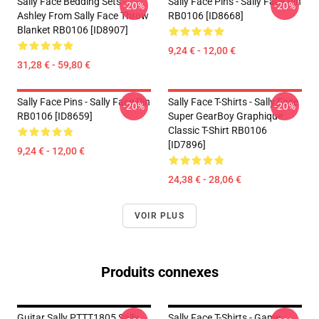
Sally Face Bedding Sets -
Sally Face Pins - Sally Face Pin
-20%
-20%
Ashley From Sally Face Throw
RB0106 [ID8668]
Blanket RB0106 [ID8907]
9,24 € - 12,00 €
31,28 € - 59,80 €
Sally Face Pins - Sally Face Pin
Sally Face T-Shirts - Sally Face
-20%
-20%
RB0106 [ID8659]
Super GearBoy Graphique
Classic T-Shirt RB0106
[ID7896]
9,24 € - 12,00 €
24,38 € - 28,06 €
VOIR PLUS
Produits connexes
Guitar Sally PTTT1805 Sally
Sally Face T-Shirts - Game