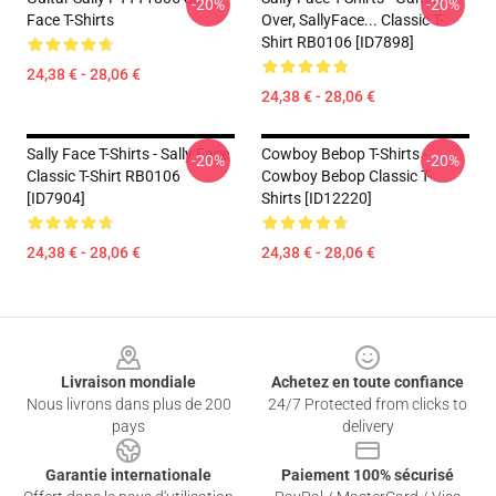
-20%
-20%
Face T-Shirts
Over, SallyFace... Classic T-
Shirt RB0106 [ID7898]
24,38 € - 28,06 €
24,38 € - 28,06 €
Sally Face T-Shirts - Sally Face
Cowboy Bebop T-Shirts -
-20%
-20%
Classic T-Shirt RB0106
Cowboy Bebop Classic T-
[ID7904]
Shirts [ID12220]
24,38 € - 28,06 €
24,38 € - 28,06 €
Footer
Livraison mondiale
Achetez en toute confiance
Nous livrons dans plus de 200
24/7 Protected from clicks to
pays
delivery
Garantie internationale
Paiement 100% sécurisé