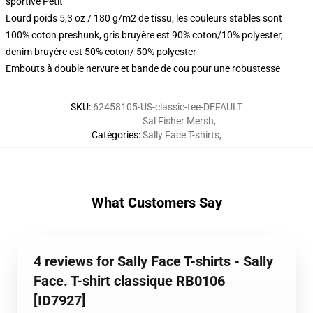
sportive Petit
Lourd poids 5,3 oz / 180 g/m2 de tissu, les couleurs stables sont
100% coton preshunk, gris bruyère est 90% coton/10% polyester,
denim bruyère est 50% coton/ 50% polyester
Embouts à double nervure et bande de cou pour une robustesse
SKU
:
62458105-US-classic-tee-DEFAULT
Sal Fisher Mersh
,
Catégories
:
Sally Face T-shirts
,
What Customers Say
4 reviews for Sally Face T-shirts - Sally
Face. T-shirt classique RB0106
[ID7927]