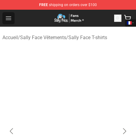
FREE
shipping on orders over $100
Sally Face Store - Official Sally Face Merchandise Shop
Open menu
Accueil
/
Sally Face Vêtements
/
Sally Face T-shirts