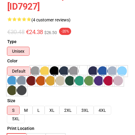
[ID7927]
(4 customer reviews)
€30.48
€24.38
-20%
$26.50
Type
Unisex
Color
Default
Size
S
M
L
XL
2XL
3XL
4XL
5XL
Print Location