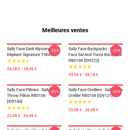
Meilleures ventes
Sally Face Dark Mystery
Sally Face Backpacks - Sally
-20%
-20%
Dépliant Signature T-Shirt
Face Sal And Travis Backpack
RB0106 [ID9222]
24,38 € - 28,06 €
33,94 € - 38,18 €
Sally Face Pillows - Sally Face.
Sally Face Oreillers - Sally Face
-20%
-20%
Throw Pillow RB0106
Oreiller RB0106 [ID9121]
[ID9140]
22,08 € - 26,68 €
22,08 € - 26,68 €