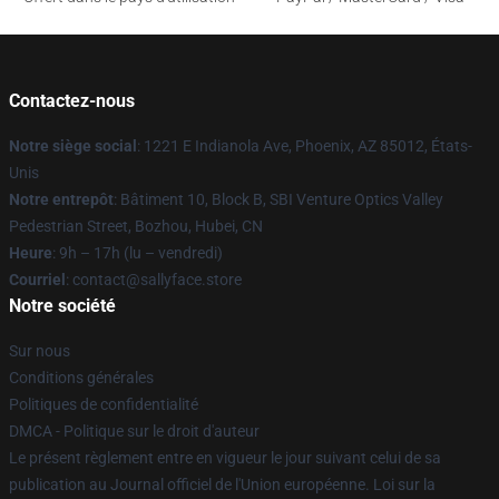
Contactez-nous
Notre siège social
: 1221 E Indianola Ave, Phoenix, AZ 85012, États-
Unis
Notre entrepôt
: Bâtiment 10, Block B, SBI Venture Optics Valley
Pedestrian Street, Bozhou, Hubei, CN
Heure
: 9h – 17h (lu – vendredi)
Courriel
: contact@sallyface.store
Notre société
Sur nous
Conditions générales
Politiques de confidentialité
DMCA - Politique sur le droit d'auteur
Le présent règlement entre en vigueur le jour suivant celui de sa
publication au Journal officiel de l'Union européenne. Loi sur la