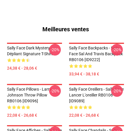
Meilleures ventes
Sally Face Dark Mystery
Sally Face Backpacks - Sally
-20%
-20%
Dépliant Signature T-Shirt
Face Sal And Travis Backpack
RB0106 [ID9222]
24,38 € - 28,06 €
33,94 € - 38,18 €
Sally Face Pillows - Larry
Sally Face Oreillers - Sally Face
-20%
-20%
Johnson Throw Pillow
Lancer L'oreiller RB0106
RB0106 [ID9096]
[ID9089]
22,08 € - 26,68 €
22,08 € - 26,68 €
Sally Face Affiches - Sally Face
Sally Face Chandails - Sally