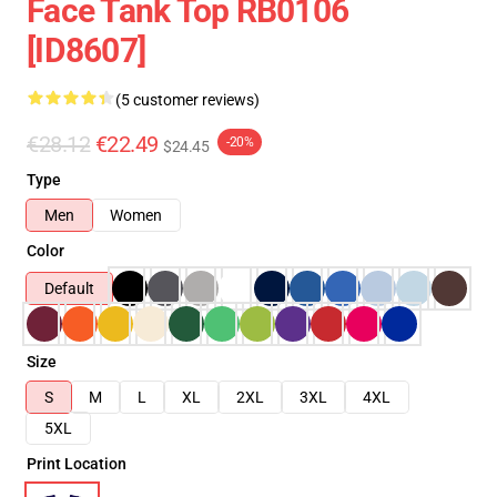
Face Tank Top RB0106
[ID8607]
(5 customer reviews)
€28.12
€22.49
-20%
$24.45
Type
Men
Women
Color
Default
Size
S
M
L
XL
2XL
3XL
4XL
5XL
Print Location