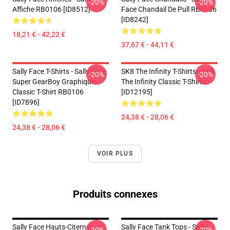
-20%
-20%
Affiche RB0106 [ID8512]
Face Chandail De Pull RB0106
[ID8242]
18,21 € - 42,22 €
37,67 € - 44,11 €
Sally Face T-Shirts - Sally Face
SK8 The Infinity T-Shirts - SK8
-20%
-20%
Super GearBoy Graphique
The Infinity Classic T-Shirts
Classic T-Shirt RB0106
[ID12195]
[ID7896]
24,38 € - 28,06 €
24,38 € - 28,06 €
VOIR PLUS
Produits connexes
Sally Face Hauts-Citernes -
Sally Face Tank Tops - Sally