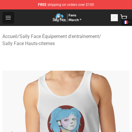
FREE
shipping on orders over $100
Sally Face Store - Official Sally Face Merchandise Shop
Open menu
Accueil
/
Sally Face Équipement d'entraînement
/
Sally Face Hauts-citernes