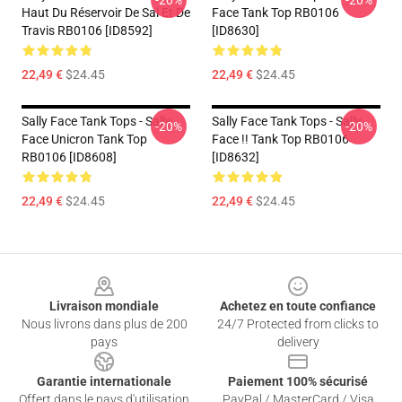
-20%
-20%
Haut Du Réservoir De Sal Et De
Face Tank Top RB0106
Travis RB0106 [ID8592]
[ID8630]
22,49 €
$24.45
22,49 €
$24.45
Sally Face Tank Tops - Sally
Sally Face Tank Tops - Sally
-20%
-20%
Face Unicron Tank Top
Face !! Tank Top RB0106
RB0106 [ID8608]
[ID8632]
22,49 €
$24.45
22,49 €
$24.45
Footer
Livraison mondiale
Achetez en toute confiance
Nous livrons dans plus de 200
24/7 Protected from clicks to
pays
delivery
Garantie internationale
Paiement 100% sécurisé
Offert dans le pays d'utilisation
PayPal / MasterCard / Visa