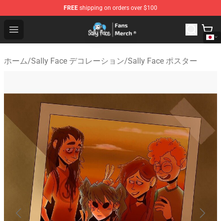
FREE
shipping on orders over $100
Sally Face Store - Official Sally Face Merchandise Shop
Open menu
ホーム
/
Sally Face デコレーション
/
Sally Face ポスター