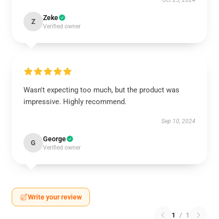
Oct 25, 2024
Zeke
Z
Verified owner
Wasn't expecting too much, but the product was
impressive. Highly recommend.
Sep 10, 2024
George
G
Verified owner
Write your review
1
/
1