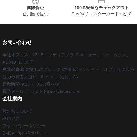
国際保証
100％安全なチェックアウト
使用国で提供
PayPal / マスターカード / ビザ
お問い合わせ
本社オフィス
: 1221 E インディアノラ アベニュー、フェニックス、
AZ 85012、米国
私達の倉庫
: 建物10のブロックBのSBIのベンチャー・オプティクスの
谷の歩行者の通り、Bozhou、湖北、CN
営業時間
: 9:00～18:00(月～金)
電子メール
: コンタクト@sallyface.store
会社案内
私たちについて
利用規約
プライバシーポリシー
DMCA - 著作権ポリシー