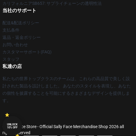
カリフォルニアSB657: サプライチェーンの透明性法
当社のサポート
配送&配送ポリシー
支払条件
返品・返金ポリシー
お問い合わせ
カスタマーサポート(FAQ)
スタッフ
私達の店
私たちの世界トップクラスのチームは、これらの高品質で美しく設
計された製品を設計しました。 あなたのスタイルを表現し、あなた
の個性を披露することを可能にするさまざまなデザインを提供しま
す。
UNLOCK
© Sally Face Store - Official Sally Face Merchandise Shop 2026 all
10% OFF
rights reserved