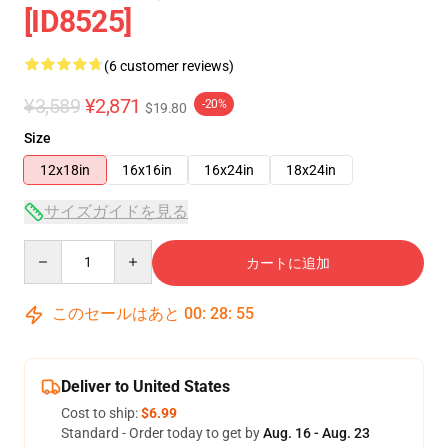
[ID8525]
(6 customer reviews)
¥3,589
¥2,871
-20%
$19.80
Size
12x18in
16x16in
16x24in
18x24in
サイズガイドを見る
Quantity
カートに追加
このセールはあと
00
:
28
:
54
Deliver to United States
Cost to ship:
$6.99
Standard - Order today to get by
Aug. 16 - Aug. 23